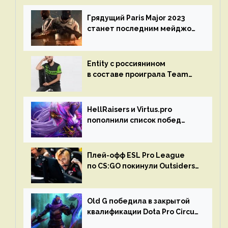
Грядущий Paris Major 2023
станет последним мейджор-
турниром по CS GO
Entity с россиянином
в составе проиграла Team
Liquid на Dota Pro Circuit 2023
HellRaisers и Virtus.pro
пополнили список побед
в матчах второго тура DPC
Плей-офф ESL Pro League
по CS:GO покинули Outsiders
и G2 Esports
Old G победила в закрытой
квалификации Dota Pro Circuit
2023 для Западной Европы