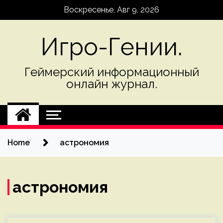
Skip
Воскресенье, Авг 9, 2026
to
content
Игро-Гении.
Геймерский информационный
онлайн журнал.
Home
астрономия
астрономия