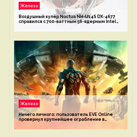
Железо
Воздушный кулер Noctua NH-U14S DX-4677
справился с 700-ваттным 56-ядерным Intel
Xeon W9-3495X
Железо
Ничего личного: пользователь EVE Online
провернул крупнейшее ограбление в
истории игры благодаря неочевидной
механике