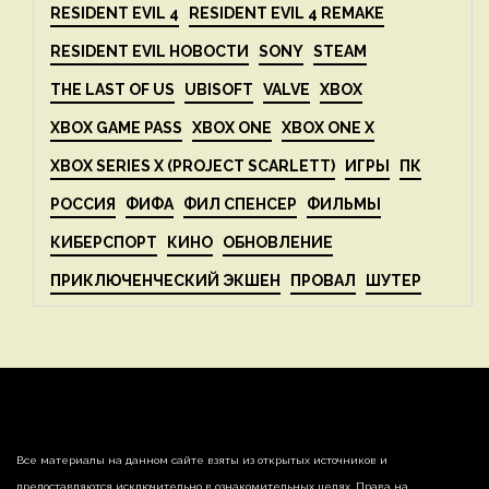
RESIDENT EVIL 4
RESIDENT EVIL 4 REMAKE
RESIDENT EVIL НОВОСТИ
SONY
STEAM
THE LAST OF US
UBISOFT
VALVE
XBOX
XBOX GAME PASS
XBOX ONE
XBOX ONE X
XBOX SERIES X (PROJECT SCARLETT)
ИГРЫ
ПК
РОССИЯ
ФИФА
ФИЛ СПЕНСЕР
ФИЛЬМЫ
КИБЕРСПОРТ
КИНО
ОБНОВЛЕНИЕ
ПРИКЛЮЧЕНЧЕСКИЙ ЭКШЕН
ПРОВАЛ
ШУТЕР
Все материалы на данном сайте взяты из открытых источников и
предоставляются исключительно в ознакомительных целях. Права на