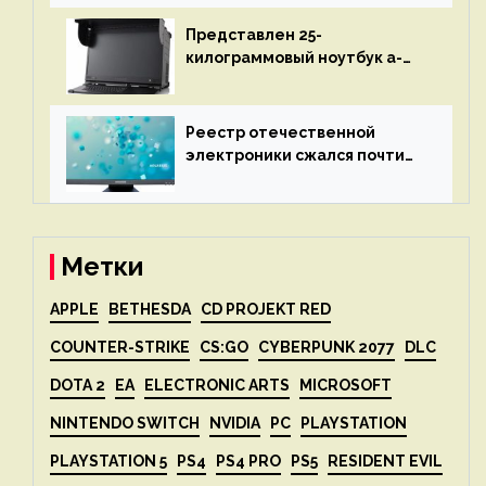
представят 18 апреля
Представлен 25-
килограммовый ноутбук a-
X2P — до 192 ядер AMD Zen 4,
до 3 Тбайт DDR5 и шесть
дисплеев
Реестр отечественной
электроники сжался почти
вдвое после 1 апреля
Метки
APPLE
BETHESDA
CD PROJEKT RED
COUNTER-STRIKE
CS:GO
CYBERPUNK 2077
DLC
DOTA 2
EA
ELECTRONIC ARTS
MICROSOFT
NINTENDO SWITCH
NVIDIA
PC
PLAYSTATION
PLAYSTATION 5
PS4
PS4 PRO
PS5
RESIDENT EVIL