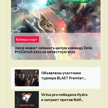
Киберспорт
Valve может забанить целую команду Dota
Pro Circuit 2023 за нечестную игру
Объявлены участники
турнира BLAST Premier:
Spring Final 2023 по CS:GO
Virtus.pro победила Hydra
и сыграет против NaVi
на турнире Dota Pro Circuit