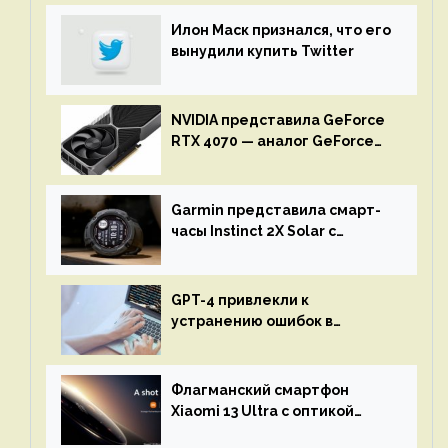
Илон Маск признался, что его
вынудили купить Twitter
NVIDIA представила GeForce
RTX 4070 — аналог GeForce
RTX 3080 по цене $600
Garmin представила смарт-
часы Instinct 2X Solar с
бесконечной автономностью
GPT-4 привлекли к
устранению ошибок в
программах — ИИ не
остановится до полного
восстановления кода и
Флагманский смартфон
объяснит, что пошло не так
Xiaomi 13 Ultra с оптикой
Leica Vario-Summicron