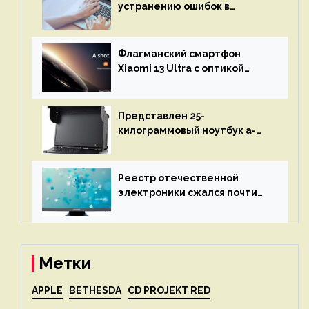
устранению ошибок в
программах — ИИ не
остановится до полного
восстановления кода и
Флагманский смартфон
объяснит, что пошло не так
Xiaomi 13 Ultra с оптикой
Leica Vario-Summicron
представят 18 апреля
Представлен 25-
килограммовый ноутбук a-
X2P — до 192 ядер AMD Zen 4,
до 3 Тбайт DDR5 и шесть
дисплеев
Реестр отечественной
электроники сжался почти
вдвое после 1 апреля
Метки
APPLE
BETHESDA
CD PROJEKT RED