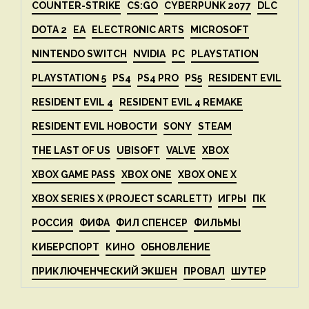
COUNTER-STRIKE
CS:GO
CYBERPUNK 2077
DLC
DOTA 2
EA
ELECTRONIC ARTS
MICROSOFT
NINTENDO SWITCH
NVIDIA
PC
PLAYSTATION
PLAYSTATION 5
PS4
PS4 PRO
PS5
RESIDENT EVIL
RESIDENT EVIL 4
RESIDENT EVIL 4 REMAKE
RESIDENT EVIL НОВОСТИ
SONY
STEAM
THE LAST OF US
UBISOFT
VALVE
XBOX
XBOX GAME PASS
XBOX ONE
XBOX ONE X
XBOX SERIES X (PROJECT SCARLETT)
ИГРЫ
ПК
РОССИЯ
ФИФА
ФИЛ СПЕНСЕР
ФИЛЬМЫ
КИБЕРСПОРТ
КИНО
ОБНОВЛЕНИЕ
ПРИКЛЮЧЕНЧЕСКИЙ ЭКШЕН
ПРОВАЛ
ШУТЕР