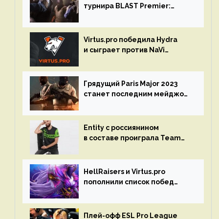
турнира BLAST Premier:
Spring Final 2023 по CS:GO
Virtus.pro победила Hydra
и сыграет против NaVi
на турнире Dota Pro Circuit
Грядущий Paris Major 2023
станет последним мейджор-
турниром по CS GO
Entity с россиянином
в составе проиграла Team
Liquid на Dota Pro Circuit 2023
HellRaisers и Virtus.pro
пополнили список побед
в матчах второго тура DPC
Плей-офф ESL Pro League