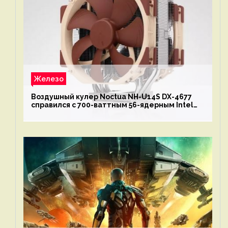
Железо
Воздушный кулер Noctua NH-U14S DX-4677
справился с 700-ваттным 56-ядерным Intel
Xeon W9-3495X