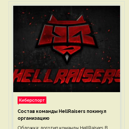
Киберспорт
Состав команды HellRaisers покинул
организацию
Обложка: логотип команды HellRaisers В