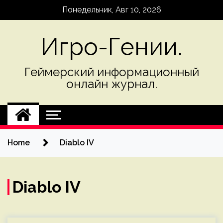
Skip
Понедельник, Авг 10, 2026
to
content
Игро-Гении.
Геймерский информационный
онлайн журнал.
Home
Diablo IV
Diablo IV