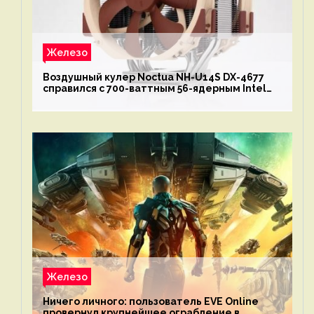
Железо
Воздушный кулер Noctua NH-U14S DX-4677
справился с 700-ваттным 56-ядерным Intel
Xeon W9-3495X
Железо
Ничего личного: пользователь EVE Online
провернул крупнейшее ограбление в