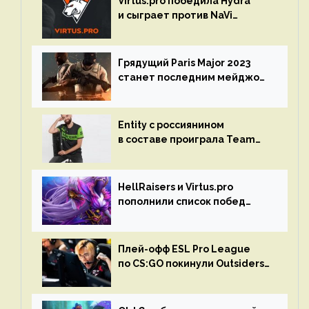
Virtus.pro победила Hydra
и сыграет против NaVi
на турнире Dota Pro Circuit
Грядущий Paris Major 2023
станет последним мейджор-
турниром по CS GO
Entity с россиянином
в составе проиграла Team
Liquid на Dota Pro Circuit 2023
HellRaisers и Virtus.pro
пополнили список побед
в матчах второго тура DPC
Плей-офф ESL Pro League
по CS:GO покинули Outsiders
и G2 Esports