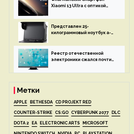
объяснит, что пошло не так
Xiaomi 13 Ultra с оптикой
Leica Vario-Summicron
представят 18 апреля
Представлен 25-
килограммовый ноутбук a-
X2P — до 192 ядер AMD Zen 4,
до 3 Тбайт DDR5 и шесть
дисплеев
Реестр отечественной
электроники сжался почти
вдвое после 1 апреля
Метки
APPLE
BETHESDA
CD PROJEKT RED
COUNTER-STRIKE
CS:GO
CYBERPUNK 2077
DLC
DOTA 2
EA
ELECTRONIC ARTS
MICROSOFT
NINTENDO SWITCH
NVIDIA
PC
PLAYSTATION