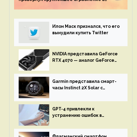
истории игры благодаря неочевидной
механике
Илон Маск признался, что его
вынудили купить Twitter
NVIDIA представила GeForce
RTX 4070 — аналог GeForce
RTX 3080 по цене $600
Garmin представила смарт-
часы Instinct 2X Solar с
бесконечной автономностью
GPT-4 привлекли к
устранению ошибок в
программах — ИИ не
остановится до полного
восстановления кода и
Флагманский смартфон