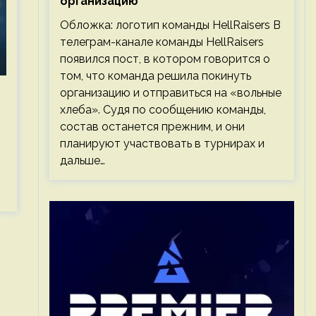
организацию
Обложка: логотип команды HellRaisers В
телеграм-канале команды HellRaisers
появился пост, в котором говорится о
том, что команда решила покинуть
организацию и отправиться на «вольные
хлеба». Судя по сообщению команды,
состав останется прежним, и они
планируют участвовать в турнирах и
дальше…