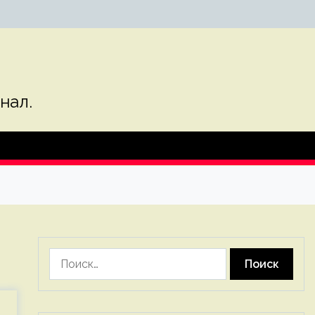
нал.
Найти: