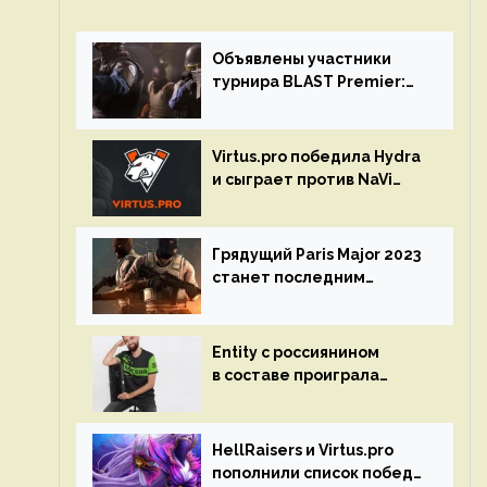
Объявлены участники
турнира BLAST Premier:
Spring Final 2023 по CS:GO
Virtus.pro победила Hydra
и сыграет против NaVi
на турнире Dota Pro
Circuit
Грядущий Paris Major 2023
станет последним
мейджор-турниром по CS
GO
Entity с россиянином
в составе проиграла
Team Liquid на Dota Pro
Circuit 2023
HellRaisers и Virtus.pro
пополнили список побед