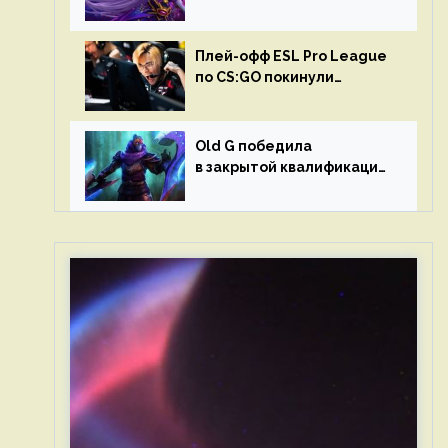
в матчах второго тура DPC
Плей-офф ESL Pro League
по CS:GO покинули
Outsiders и G2 Esports
Old G победила
в закрытой квалификации
Dota Pro Circuit 2023 для
Западной Европы