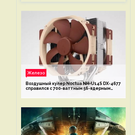
Железо
Воздушный кулер Noctua NH-U14S DX-4677
справился с 700-ваттным 56-ядерным
Intel Xeon W9-3495X