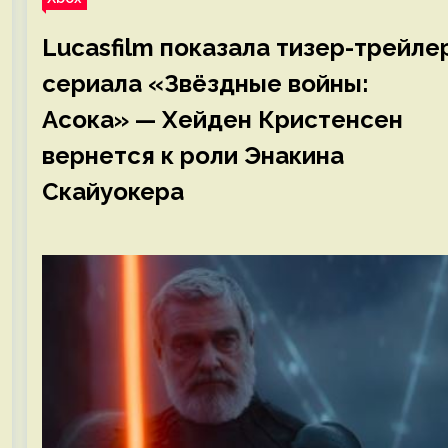
Lucasfilm показала тизер-трейле
сериала «Звёздные войны:
Асока» — Хейден Кристенсен
вернется к роли Энакина
Скайуокера