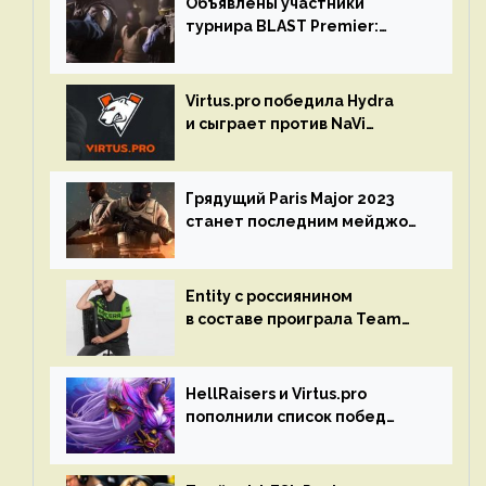
Объявлены участники
турнира BLAST Premier:
Spring Final 2023 по CS:GO
Virtus.pro победила Hydra
и сыграет против NaVi
на турнире Dota Pro Circuit
Грядущий Paris Major 2023
станет последним мейджор-
турниром по CS GO
Entity с россиянином
в составе проиграла Team
Liquid на Dota Pro Circuit 2023
HellRaisers и Virtus.pro
пополнили список побед
в матчах второго тура DPC