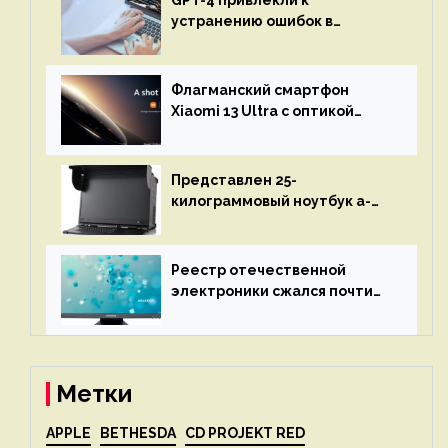
GPT-4 привлекли к
устранению ошибок в
программах — ИИ не
остановится до полного
восстановления кода и
Флагманский смартфон
объяснит, что пошло не так
Xiaomi 13 Ultra с оптикой
Leica Vario-Summicron
представят 18 апреля
Представлен 25-
килограммовый ноутбук a-
X2P — до 192 ядер AMD Zen 4,
до 3 Тбайт DDR5 и шесть
дисплеев
Реестр отечественной
электроники сжался почти
вдвое после 1 апреля
Метки
APPLE
BETHESDA
CD PROJEKT RED