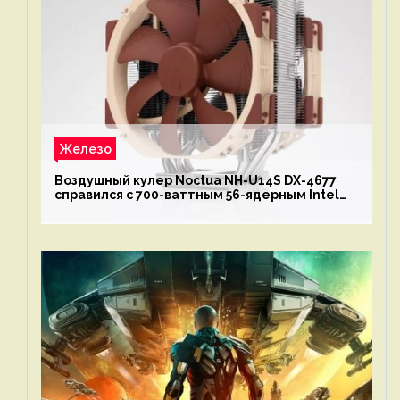
Железо
Воздушный кулер Noctua NH-U14S DX-4677
справился с 700-ваттным 56-ядерным Intel
Xeon W9-3495X