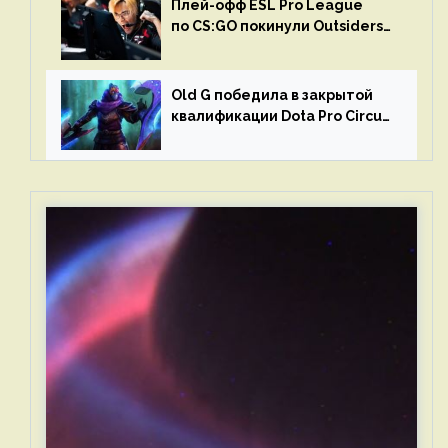
Плей-офф ESL Pro League
по CS:GO покинули Outsiders
и G2 Esports
Old G победила в закрытой
квалификации Dota Pro Circuit
2023 для Западной Европы