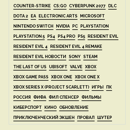
COUNTER-STRIKE
CS:GO
CYBERPUNK 2077
DLC
DOTA 2
EA
ELECTRONIC ARTS
MICROSOFT
NINTENDO SWITCH
NVIDIA
PC
PLAYSTATION
PLAYSTATION 5
PS4
PS4 PRO
PS5
RESIDENT EVIL
RESIDENT EVIL 4
RESIDENT EVIL 4 REMAKE
RESIDENT EVIL НОВОСТИ
SONY
STEAM
THE LAST OF US
UBISOFT
VALVE
XBOX
XBOX GAME PASS
XBOX ONE
XBOX ONE X
XBOX SERIES X (PROJECT SCARLETT)
ИГРЫ
ПК
РОССИЯ
ФИФА
ФИЛ СПЕНСЕР
ФИЛЬМЫ
КИБЕРСПОРТ
КИНО
ОБНОВЛЕНИЕ
ПРИКЛЮЧЕНЧЕСКИЙ ЭКШЕН
ПРОВАЛ
ШУТЕР