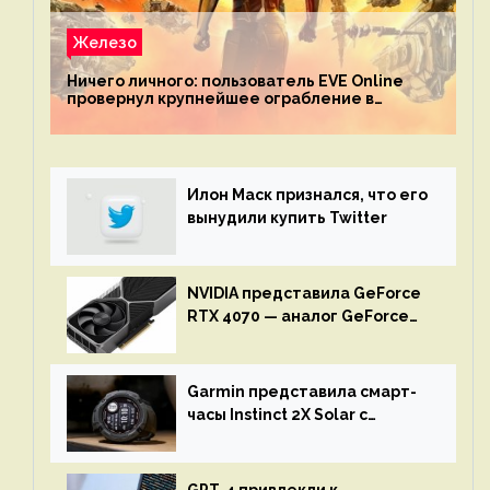
Железо
Ничего личного: пользователь EVE Online
провернул крупнейшее ограбление в
истории игры благодаря неочевидной
механике
Илон Маск признался, что его
вынудили купить Twitter
NVIDIA представила GeForce
RTX 4070 — аналог GeForce
RTX 3080 по цене $600
Garmin представила смарт-
часы Instinct 2X Solar с
бесконечной автономностью