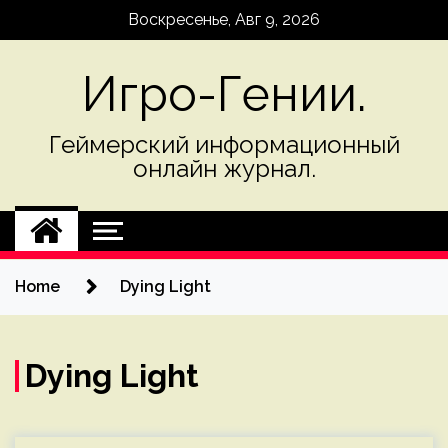
Skip
Воскресенье, Авг 9, 2026
to
content
Игро-Гении.
Геймерский информационный
онлайн журнал.
Home
Dying Light
Dying Light