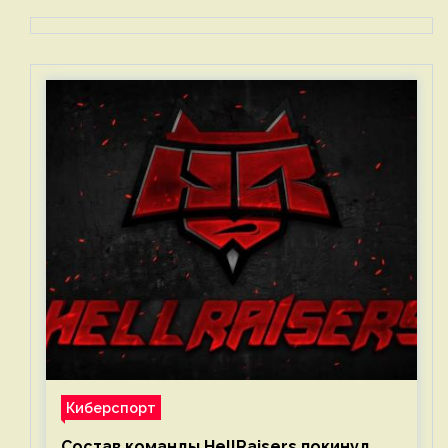
Киберспорт
Состав команды HellRaisers покинул