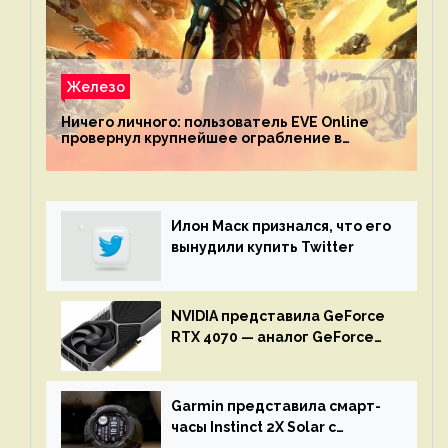
Железо
Ничего личного: пользователь EVE Online
провернул крупнейшее ограбление в
истории игры благодаря неочевидной
механике
Илон Маск признался, что его
вынудили купить Twitter
NVIDIA представила GeForce
RTX 4070 — аналог GeForce
RTX 3080 по цене $600
Garmin представила смарт-
часы Instinct 2X Solar с