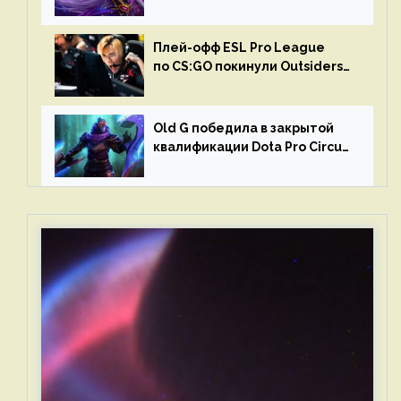
в матчах второго тура DPC
Плей-офф ESL Pro League
по CS:GO покинули Outsiders
и G2 Esports
Old G победила в закрытой
квалификации Dota Pro Circuit
2023 для Западной Европы