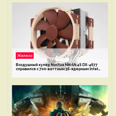
Железо
Воздушный кулер Noctua NH-U14S DX-4677
справился с 700-ваттным 56-ядерным Intel
Xeon W9-3495X