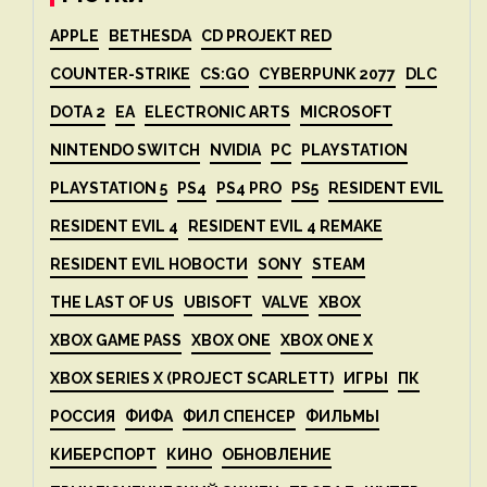
APPLE
BETHESDA
CD PROJEKT RED
COUNTER-STRIKE
CS:GO
CYBERPUNK 2077
DLC
DOTA 2
EA
ELECTRONIC ARTS
MICROSOFT
NINTENDO SWITCH
NVIDIA
PC
PLAYSTATION
PLAYSTATION 5
PS4
PS4 PRO
PS5
RESIDENT EVIL
RESIDENT EVIL 4
RESIDENT EVIL 4 REMAKE
RESIDENT EVIL НОВОСТИ
SONY
STEAM
THE LAST OF US
UBISOFT
VALVE
XBOX
XBOX GAME PASS
XBOX ONE
XBOX ONE X
XBOX SERIES X (PROJECT SCARLETT)
ИГРЫ
ПК
РОССИЯ
ФИФА
ФИЛ СПЕНСЕР
ФИЛЬМЫ
КИБЕРСПОРТ
КИНО
ОБНОВЛЕНИЕ