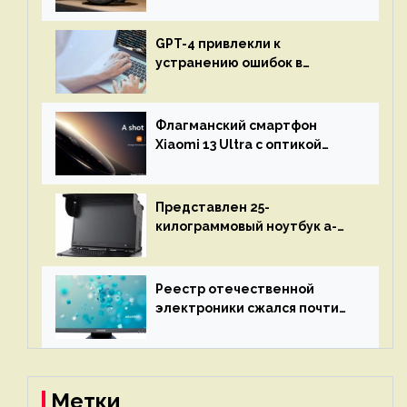
бесконечной автономностью
GPT-4 привлекли к
устранению ошибок в
программах — ИИ не
остановится до полного
восстановления кода и
Флагманский смартфон
объяснит, что пошло не так
Xiaomi 13 Ultra с оптикой
Leica Vario-Summicron
представят 18 апреля
Представлен 25-
килограммовый ноутбук a-
X2P — до 192 ядер AMD Zen 4,
до 3 Тбайт DDR5 и шесть
дисплеев
Реестр отечественной
электроники сжался почти
вдвое после 1 апреля
Метки