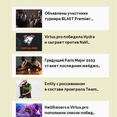
Объявлены участники
турнира BLAST Premier:
Spring Final 2023 по CS:GO
Virtus.pro победила Hydra
и сыграет против NaVi
на турнире Dota Pro Circuit
Грядущий Paris Major 2023
станет последним мейджор-
турниром по CS GO
Entity с россиянином
в составе проиграла Team
Liquid на Dota Pro Circuit 2023
HellRaisers и Virtus.pro
пополнили список побед