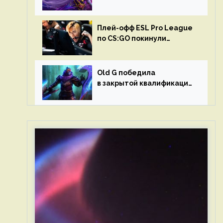
в матчах второго тура DPC
Плей-офф ESL Pro League
по CS:GO покинули
Outsiders и G2 Esports
Old G победила
в закрытой квалификации
Dota Pro Circuit 2023 для
Западной Европы