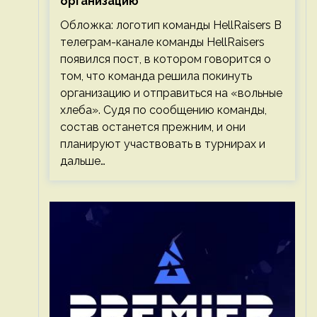
организацию
Обложка: логотип команды HellRaisers В
телеграм-канале команды HellRaisers
появился пост, в котором говорится о
том, что команда решила покинуть
организацию и отправиться на «вольные
хлеба». Судя по сообщению команды,
состав останется прежним, и они
планируют участвовать в турнирах и
дальше…