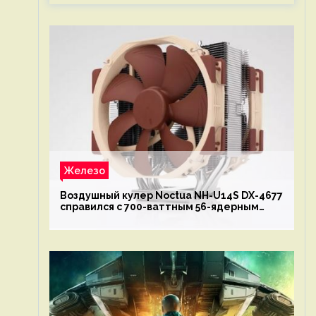
Железо
Воздушный кулер Noctua NH-U14S DX-4677
справился с 700-ваттным 56-ядерным
Intel Xeon W9-3495X