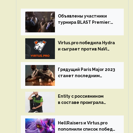
Объявлены участники
турнира BLAST Premier:
Spring Final 2023 по CS:GO
Virtus.pro победила Hydra
и сыграет против NaVi
на турнире Dota Pro
Circuit
Грядущий Paris Major 2023
станет последним
мейджор-турниром по CS
GO
Entity с россиянином
в составе проиграла
Team Liquid на Dota Pro
Circuit 2023
HellRaisers и Virtus.pro
пополнили список побед