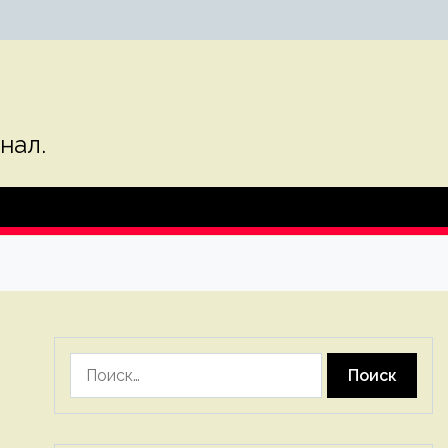
нал.
Найти: