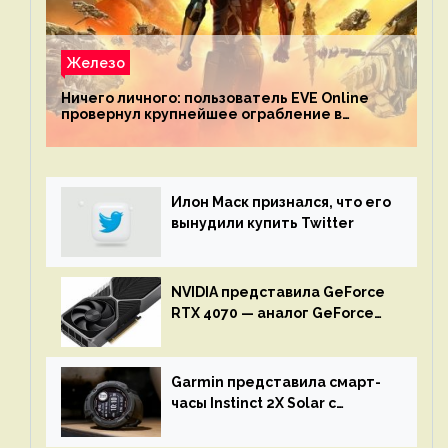
Железо
Ничего личного: пользователь EVE Online
провернул крупнейшее ограбление в
истории игры благодаря неочевидной
механике
Илон Маск признался, что его
вынудили купить Twitter
NVIDIA представила GeForce
RTX 4070 — аналог GeForce
RTX 3080 по цене $600
Garmin представила смарт-
часы Instinct 2X Solar с
бесконечной автономностью