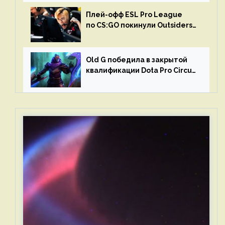
Плей-офф ESL Pro League
по CS:GO покинули Outsiders
и G2 Esports
Old G победила в закрытой
квалификации Dota Pro Circuit
2023 для Западной Европы