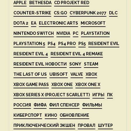
APPLE
BETHESDA
CD PROJEKT RED
COUNTER-STRIKE
CS:GO
CYBERPUNK 2077
DLC
DOTA 2
EA
ELECTRONIC ARTS
MICROSOFT
NINTENDO SWITCH
NVIDIA
PC
PLAYSTATION
PLAYSTATION 5
PS4
PS4 PRO
PS5
RESIDENT EVIL
RESIDENT EVIL 4
RESIDENT EVIL 4 REMAKE
RESIDENT EVIL НОВОСТИ
SONY
STEAM
THE LAST OF US
UBISOFT
VALVE
XBOX
XBOX GAME PASS
XBOX ONE
XBOX ONE X
XBOX SERIES X (PROJECT SCARLETT)
ИГРЫ
ПК
РОССИЯ
ФИФА
ФИЛ СПЕНСЕР
ФИЛЬМЫ
КИБЕРСПОРТ
КИНО
ОБНОВЛЕНИЕ
ПРИКЛЮЧЕНЧЕСКИЙ ЭКШЕН
ПРОВАЛ
ШУТЕР