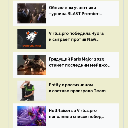
Объявлены участники
турнира BLAST Premier:
Spring Final 2023 по CS:GO
Virtus.pro победила Hydra
и сыграет против NaVi
на турнире Dota Pro Circuit
Грядущий Paris Major 2023
станет последним мейджор-
турниром по CS GO
Entity с россиянином
в составе проиграла Team
Liquid на Dota Pro Circuit 2023
HellRaisers и Virtus.pro
пополнили список побед
в матчах второго тура DPC