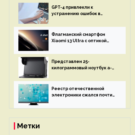
GPT-4 привлекли к
устранению ошибок в
программах — ИИ не
остановится до полного
восстановления кода и
Флагманский смартфон
объяснит, что пошло не так
Xiaomi 13 Ultra с оптикой
Leica Vario-Summicron
представят 18 апреля
Представлен 25-
килограммовый ноутбук a-
X2P — до 192 ядер AMD Zen 4,
до 3 Тбайт DDR5 и шесть
дисплеев
Реестр отечественной
электроники сжался почти
вдвое после 1 апреля
Метки