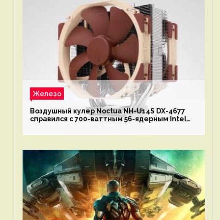
Железо
Воздушный кулер Noctua NH-U14S DX-4677
справился с 700-ваттным 56-ядерным Intel
Xeon W9-3495X