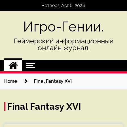
Skip
Четверг, Авг 6, 2026
to
content
Игро-Гении.
Геймерский информационный
онлайн журнал.
Home
Final Fantasy XVI
Final Fantasy XVI