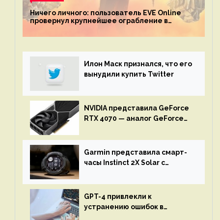
Ничего личного: пользователь EVE Online
провернул крупнейшее ограбление в
истории игры благодаря неочевидной
механике
Илон Маск признался, что его
вынудили купить Twitter
NVIDIA представила GeForce
RTX 4070 — аналог GeForce
RTX 3080 по цене $600
Garmin представила смарт-
часы Instinct 2X Solar с
бесконечной автономностью
GPT-4 привлекли к
устранению ошибок в
программах — ИИ не