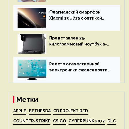
остановится до полного
восстановления кода и
Флагманский смартфон
объяснит, что пошло не так
Xiaomi 13 Ultra с оптикой
Leica Vario-Summicron
представят 18 апреля
Представлен 25-
килограммовый ноутбук a-
X2P — до 192 ядер AMD Zen 4,
до 3 Тбайт DDR5 и шесть
дисплеев
Реестр отечественной
электроники сжался почти
вдвое после 1 апреля
Метки
APPLE
BETHESDA
CD PROJEKT RED
COUNTER-STRIKE
CS:GO
CYBERPUNK 2077
DLC