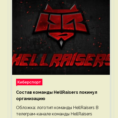
Киберспорт
Состав команды HellRaisers покинул
организацию
Обложка: логотип команды HellRaisers В
телеграм-канале команды HellRaisers