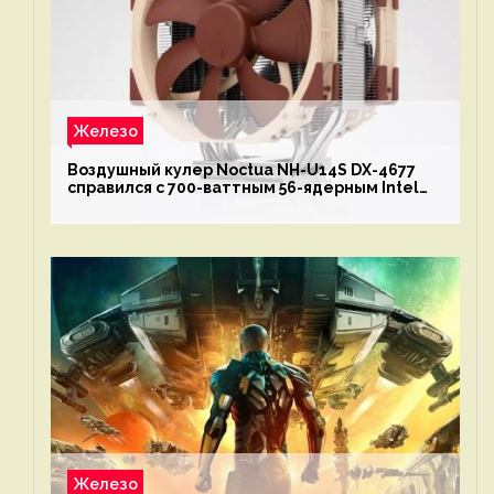
Железо
Воздушный кулер Noctua NH-U14S DX-4677
справился с 700-ваттным 56-ядерным Intel
Xeon W9-3495X
Железо