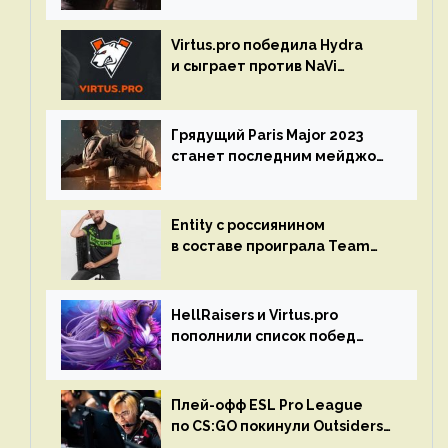
Virtus.pro победила Hydra
и сыграет против NaVi
на турнире Dota Pro Circuit
Грядущий Paris Major 2023
станет последним мейджор-
турниром по CS GO
Entity с россиянином
в составе проиграла Team
Liquid на Dota Pro Circuit 2023
HellRaisers и Virtus.pro
пополнили список побед
в матчах второго тура DPC
Плей-офф ESL Pro League
по CS:GO покинули Outsiders
и G2 Esports