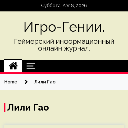
Skip
Суббота, Авг 8, 2026
to
content
Игро-Гении.
Геймерский информационный
онлайн журнал.
Home
Лили Гао
Лили Гао