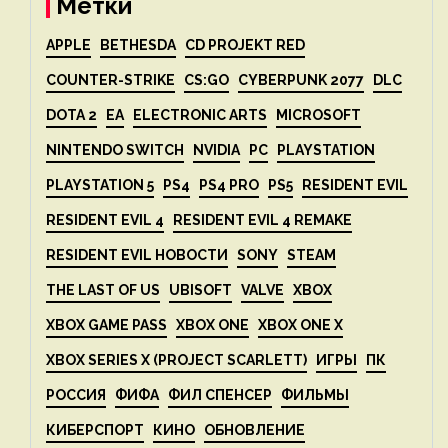
Метки
APPLE
BETHESDA
CD PROJEKT RED
COUNTER-STRIKE
CS:GO
CYBERPUNK 2077
DLC
DOTA 2
EA
ELECTRONIC ARTS
MICROSOFT
NINTENDO SWITCH
NVIDIA
PC
PLAYSTATION
PLAYSTATION 5
PS4
PS4 PRO
PS5
RESIDENT EVIL
RESIDENT EVIL 4
RESIDENT EVIL 4 REMAKE
RESIDENT EVIL НОВОСТИ
SONY
STEAM
THE LAST OF US
UBISOFT
VALVE
XBOX
XBOX GAME PASS
XBOX ONE
XBOX ONE X
XBOX SERIES X (PROJECT SCARLETT)
ИГРЫ
ПК
РОССИЯ
ФИФА
ФИЛ СПЕНСЕР
ФИЛЬМЫ
КИБЕРСПОРТ
КИНО
ОБНОВЛЕНИЕ