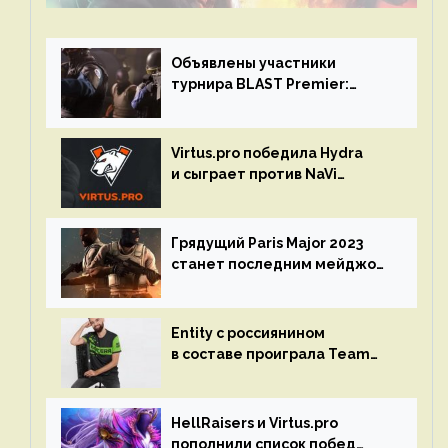
Объявлены участники
турнира BLAST Premier:
Spring Final 2023 по CS:GO
Virtus.pro победила Hydra
и сыграет против NaVi
на турнире Dota Pro Circuit
Грядущий Paris Major 2023
станет последним мейджор-
турниром по CS GO
Entity с россиянином
в составе проиграла Team
Liquid на Dota Pro Circuit 2023
HellRaisers и Virtus.pro
пополнили список побед