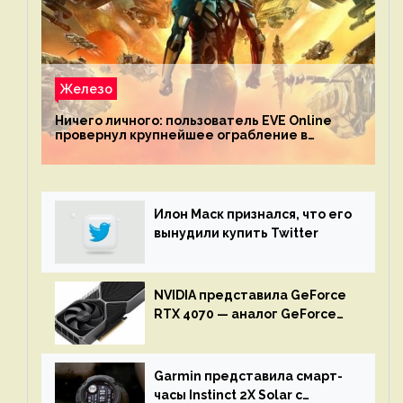
Железо
Ничего личного: пользователь EVE Online
провернул крупнейшее ограбление в
истории игры благодаря неочевидной
механике
Илон Маск признался, что его
вынудили купить Twitter
NVIDIA представила GeForce
RTX 4070 — аналог GeForce
RTX 3080 по цене $600
Garmin представила смарт-
часы Instinct 2X Solar с