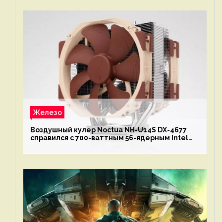
Железо
Воздушный кулер Noctua NH-U14S DX-4677
справился с 700-ваттным 56-ядерным Intel
Xeon W9-3495X