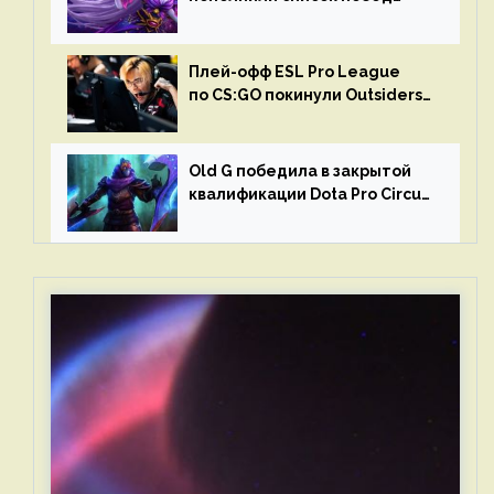
в матчах второго тура DPC
Плей-офф ESL Pro League
по CS:GO покинули Outsiders
и G2 Esports
Old G победила в закрытой
квалификации Dota Pro Circuit
2023 для Западной Европы