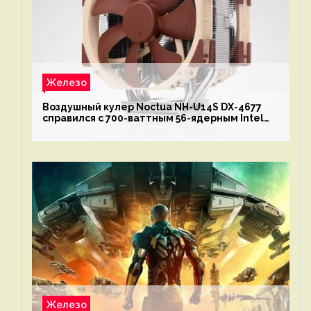
Железо
Воздушный кулер Noctua NH-U14S DX-4677
справился с 700-ваттным 56-ядерным Intel
Xeon W9-3495X
Железо