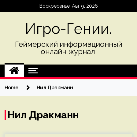
Skip
Воскресенье, Авг 9, 2026
to
content
Игро-Гении.
Геймерский информационный
онлайн журнал.
Home
Нил Дракманн
Нил Дракманн