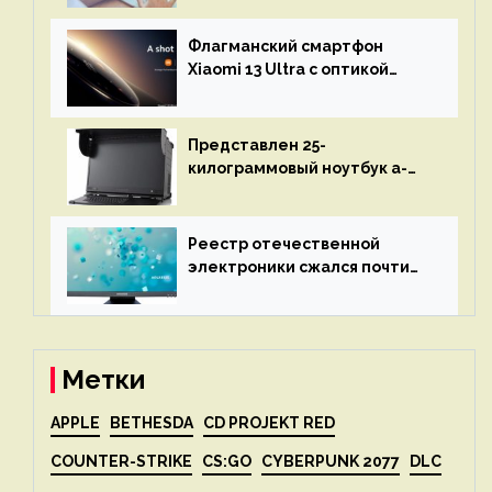
остановится до полного
восстановления кода и
Флагманский смартфон
объяснит, что пошло не так
Xiaomi 13 Ultra с оптикой
Leica Vario-Summicron
представят 18 апреля
Представлен 25-
килограммовый ноутбук a-
X2P — до 192 ядер AMD Zen 4,
до 3 Тбайт DDR5 и шесть
дисплеев
Реестр отечественной
электроники сжался почти
вдвое после 1 апреля
Метки
APPLE
BETHESDA
CD PROJEKT RED
COUNTER-STRIKE
CS:GO
CYBERPUNK 2077
DLC