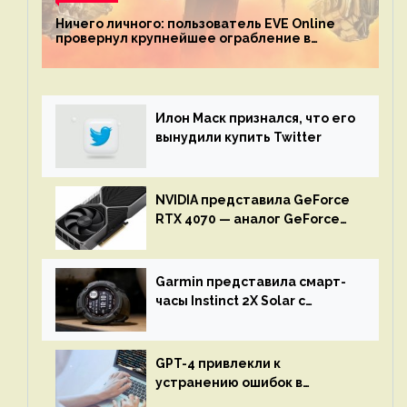
Ничего личного: пользователь EVE Online
провернул крупнейшее ограбление в
истории игры благодаря неочевидной
механике
Илон Маск признался, что его
вынудили купить Twitter
NVIDIA представила GeForce
RTX 4070 — аналог GeForce
RTX 3080 по цене $600
Garmin представила смарт-
часы Instinct 2X Solar с
бесконечной автономностью
GPT-4 привлекли к
устранению ошибок в
программах — ИИ не