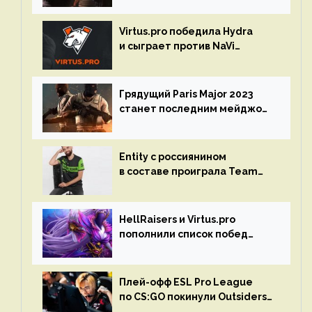
Virtus.pro победила Hydra
и сыграет против NaVi
на турнире Dota Pro Circuit
Грядущий Paris Major 2023
станет последним мейджор-
турниром по CS GO
Entity с россиянином
в составе проиграла Team
Liquid на Dota Pro Circuit 2023
HellRaisers и Virtus.pro
пополнили список побед
в матчах второго тура DPC
Плей-офф ESL Pro League
по CS:GO покинули Outsiders
и G2 Esports