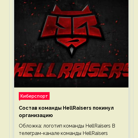
Киберспорт
Состав команды HellRaisers покинул
организацию
Обложка: логотип команды HellRaisers В
телеграм-канале команды HellRaisers