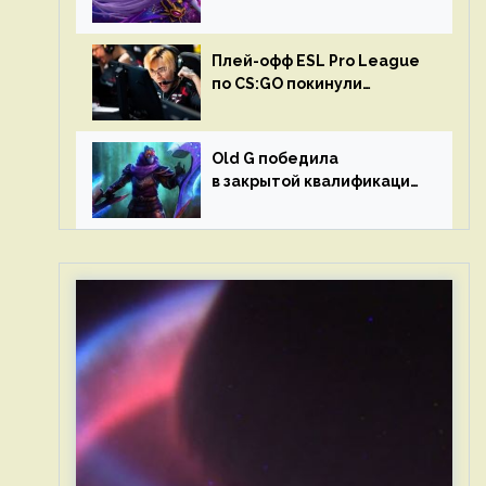
в матчах второго тура DPC
Плей-офф ESL Pro League
по CS:GO покинули
Outsiders и G2 Esports
Old G победила
в закрытой квалификации
Dota Pro Circuit 2023 для
Западной Европы