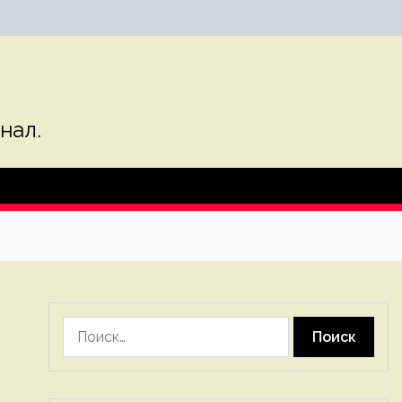
нал.
Найти: