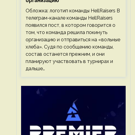
организацию
Обложка: логотип команды HellRaisers В
телеграм-канале команды HellRaisers
появился пост, в котором говорится о
том, что команда решила покинуть
организацию и отправиться на «вольные
хлеба». Судя по сообщению команды,
состав останется прежним, и они
планируют участвовать в турнирах и
дальше…