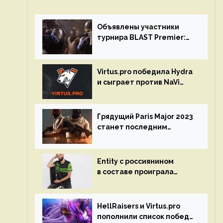
Объявлены участники
турнира BLAST Premier:
Spring Final 2023 по CS:GO
Virtus.pro победила Hydra
и сыграет против NaVi
на турнире Dota Pro
Circuit
Грядущий Paris Major 2023
станет последним
мейджор-турниром по CS
GO
Entity с россиянином
в составе проиграла
Team Liquid на Dota Pro
Circuit 2023
HellRaisers и Virtus.pro
пополнили список побед