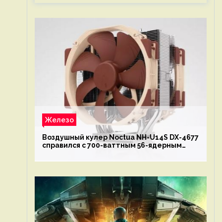
Железо
Воздушный кулер Noctua NH-U14S DX-4677
справился с 700-ваттным 56-ядерным
Intel Xeon W9-3495X