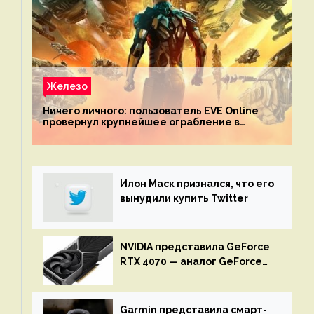
Железо
Ничего личного: пользователь EVE Online
провернул крупнейшее ограбление в
истории игры благодаря неочевидной
механике
Илон Маск признался, что его
вынудили купить Twitter
NVIDIA представила GeForce
RTX 4070 — аналог GeForce
RTX 3080 по цене $600
Garmin представила смарт-