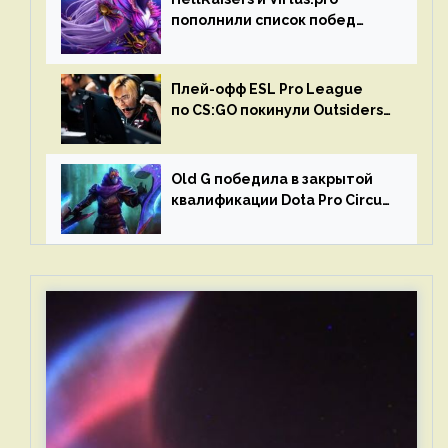
пополнили список побед
в матчах второго тура DPC
Плей-офф ESL Pro League
по CS:GO покинули Outsiders
и G2 Esports
Old G победила в закрытой
квалификации Dota Pro Circuit
2023 для Западной Европы