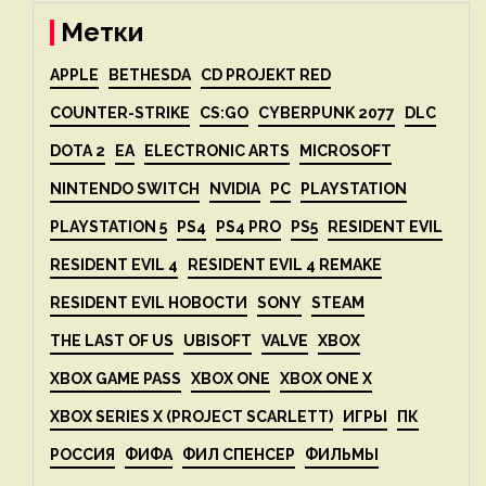
Метки
APPLE
BETHESDA
CD PROJEKT RED
COUNTER-STRIKE
CS:GO
CYBERPUNK 2077
DLC
DOTA 2
EA
ELECTRONIC ARTS
MICROSOFT
NINTENDO SWITCH
NVIDIA
PC
PLAYSTATION
PLAYSTATION 5
PS4
PS4 PRO
PS5
RESIDENT EVIL
RESIDENT EVIL 4
RESIDENT EVIL 4 REMAKE
RESIDENT EVIL НОВОСТИ
SONY
STEAM
THE LAST OF US
UBISOFT
VALVE
XBOX
XBOX GAME PASS
XBOX ONE
XBOX ONE X
XBOX SERIES X (PROJECT SCARLETT)
ИГРЫ
ПК
РОССИЯ
ФИФА
ФИЛ СПЕНСЕР
ФИЛЬМЫ