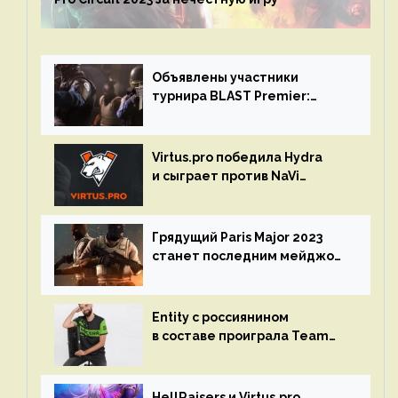
Объявлены участники
турнира BLAST Premier:
Spring Final 2023 по CS:GO
Virtus.pro победила Hydra
и сыграет против NaVi
на турнире Dota Pro Circuit
Грядущий Paris Major 2023
станет последним мейджор-
турниром по CS GO
Entity с россиянином
в составе проиграла Team
Liquid на Dota Pro Circuit 2023
HellRaisers и Virtus.pro