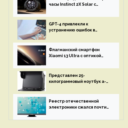
часы Instinct 2X Solar с
бесконечной автономностью
GPT-4 привлекли к
устранению ошибок в
программах — ИИ не
остановится до полного
восстановления кода и
Флагманский смартфон
объяснит, что пошло не так
Xiaomi 13 Ultra с оптикой
Leica Vario-Summicron
представят 18 апреля
Представлен 25-
килограммовый ноутбук a-
X2P — до 192 ядер AMD Zen 4,
до 3 Тбайт DDR5 и шесть
дисплеев
Реестр отечественной
электроники сжался почти
вдвое после 1 апреля