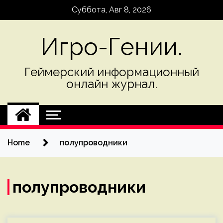
Skip
Суббота, Авг 8, 2026
to
content
Игро-Гении.
Геймерский информационный
онлайн журнал.
Home
полупроводники
полупроводники