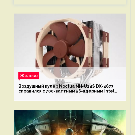
Железо
Воздушный кулер Noctua NH-U14S DX-4677
справился с 700-ваттным 56-ядерным Intel
Xeon W9-3495X