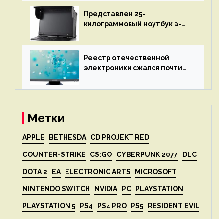
представят 18 апреля
Представлен 25-
килограммовый ноутбук a-
X2P — до 192 ядер AMD Zen 4,
до 3 Тбайт DDR5 и шесть
дисплеев
Реестр отечественной
электроники сжался почти
вдвое после 1 апреля
Метки
APPLE
BETHESDA
CD PROJEKT RED
COUNTER-STRIKE
CS:GO
CYBERPUNK 2077
DLC
DOTA 2
EA
ELECTRONIC ARTS
MICROSOFT
NINTENDO SWITCH
NVIDIA
PC
PLAYSTATION
PLAYSTATION 5
PS4
PS4 PRO
PS5
RESIDENT EVIL