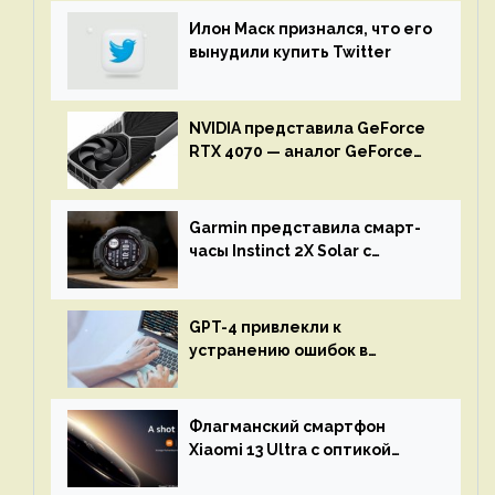
Илон Маск признался, что его
вынудили купить Twitter
NVIDIA представила GeForce
RTX 4070 — аналог GeForce
RTX 3080 по цене $600
Garmin представила смарт-
часы Instinct 2X Solar с
бесконечной автономностью
GPT-4 привлекли к
устранению ошибок в
программах — ИИ не
остановится до полного
восстановления кода и
Флагманский смартфон
объяснит, что пошло не так
Xiaomi 13 Ultra с оптикой
Leica Vario-Summicron