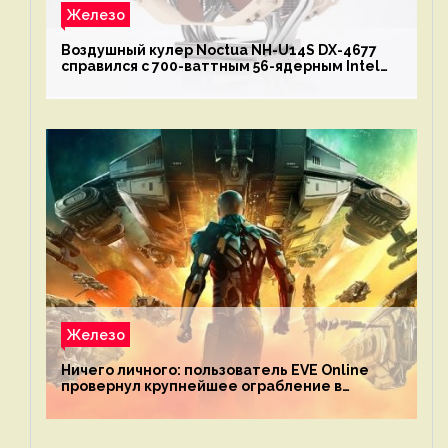
Железо
Воздушный кулер Noctua NH-U14S DX-4677
справился с 700-ваттным 56-ядерным Intel
Xeon W9-3495X
Железо
Ничего личного: пользователь EVE Online
провернул крупнейшее ограбление в
истории игры благодаря неочевидной
механике