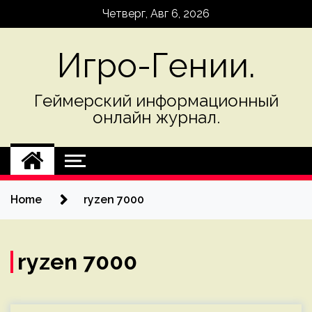
Skip
Четверг, Авг 6, 2026
to
content
Игро-Гении.
Геймерский информационный
онлайн журнал.
Home
ryzen 7000
ryzen 7000