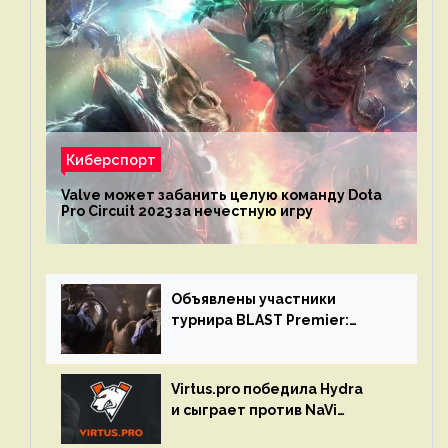
Киберспорт
Valve может забанить целую команду Dota
Pro Circuit 2023 за нечестную игру
Объявлены участники
турнира BLAST Premier:
Spring Final 2023 по CS:GO
Virtus.pro победила Hydra
и сыграет против NaVi
на турнире Dota Pro Circuit