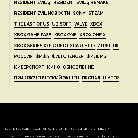
RESIDENT EVIL 4
RESIDENT EVIL 4 REMAKE
RESIDENT EVIL НОВОСТИ
SONY
STEAM
THE LAST OF US
UBISOFT
VALVE
XBOX
XBOX GAME PASS
XBOX ONE
XBOX ONE X
XBOX SERIES X (PROJECT SCARLETT)
ИГРЫ
ПК
РОССИЯ
ФИФА
ФИЛ СПЕНСЕР
ФИЛЬМЫ
КИБЕРСПОРТ
КИНО
ОБНОВЛЕНИЕ
ПРИКЛЮЧЕНЧЕСКИЙ ЭКШЕН
ПРОВАЛ
ШУТЕР
Все материалы на данном сайте взяты из открытых источников и
предоставляются исключительно в ознакомительных целях. Права на