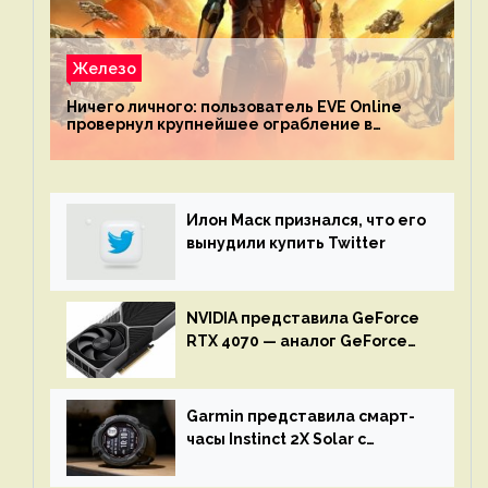
Железо
Ничего личного: пользователь EVE Online
провернул крупнейшее ограбление в
истории игры благодаря неочевидной
механике
Илон Маск признался, что его
вынудили купить Twitter
NVIDIA представила GeForce
RTX 4070 — аналог GeForce
RTX 3080 по цене $600
Garmin представила смарт-
часы Instinct 2X Solar с
бесконечной автономностью