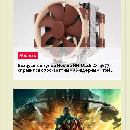
Железо
Воздушный кулер Noctua NH-U14S DX-4677
справился с 700-ваттным 56-ядерным Intel
Xeon W9-3495X