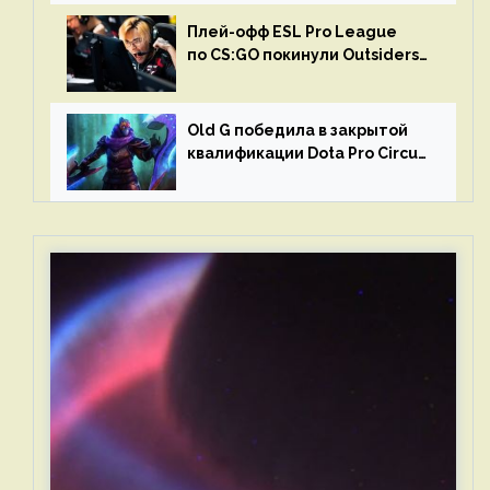
Плей-офф ESL Pro League
по CS:GO покинули Outsiders
и G2 Esports
Old G победила в закрытой
квалификации Dota Pro Circuit
2023 для Западной Европы