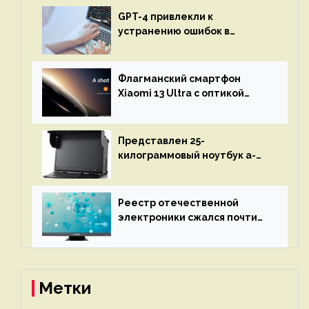
GPT-4 привлекли к
устранению ошибок в
программах — ИИ не
остановится до полного
восстановления кода и
Флагманский смартфон
объяснит, что пошло не так
Xiaomi 13 Ultra с оптикой
Leica Vario-Summicron
представят 18 апреля
Представлен 25-
килограммовый ноутбук a-
X2P — до 192 ядер AMD Zen 4,
до 3 Тбайт DDR5 и шесть
дисплеев
Реестр отечественной
электроники сжался почти
вдвое после 1 апреля
Метки