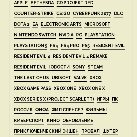
APPLE
BETHESDA
CD PROJEKT RED
COUNTER-STRIKE
CS:GO
CYBERPUNK 2077
DLC
DOTA 2
EA
ELECTRONIC ARTS
MICROSOFT
NINTENDO SWITCH
NVIDIA
PC
PLAYSTATION
PLAYSTATION 5
PS4
PS4 PRO
PS5
RESIDENT EVIL
RESIDENT EVIL 4
RESIDENT EVIL 4 REMAKE
RESIDENT EVIL НОВОСТИ
SONY
STEAM
THE LAST OF US
UBISOFT
VALVE
XBOX
XBOX GAME PASS
XBOX ONE
XBOX ONE X
XBOX SERIES X (PROJECT SCARLETT)
ИГРЫ
ПК
РОССИЯ
ФИФА
ФИЛ СПЕНСЕР
ФИЛЬМЫ
КИБЕРСПОРТ
КИНО
ОБНОВЛЕНИЕ
ПРИКЛЮЧЕНЧЕСКИЙ ЭКШЕН
ПРОВАЛ
ШУТЕР