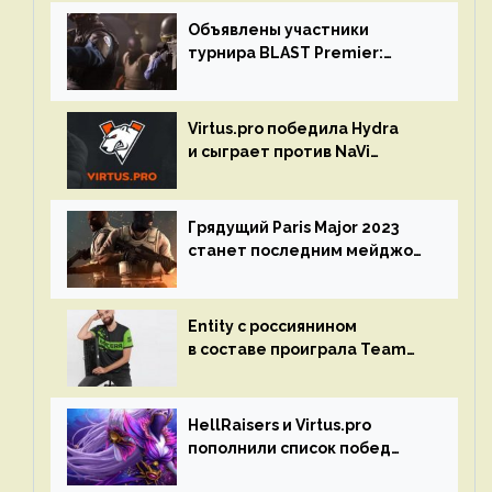
Объявлены участники
турнира BLAST Premier:
Spring Final 2023 по CS:GO
Virtus.pro победила Hydra
и сыграет против NaVi
на турнире Dota Pro Circuit
Грядущий Paris Major 2023
станет последним мейджор-
турниром по CS GO
Entity с россиянином
в составе проиграла Team
Liquid на Dota Pro Circuit 2023
HellRaisers и Virtus.pro
пополнили список побед
в матчах второго тура DPC