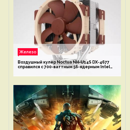
Железо
Воздушный кулер Noctua NH-U14S DX-4677
справился с 700-ваттным 56-ядерным Intel
Xeon W9-3495X