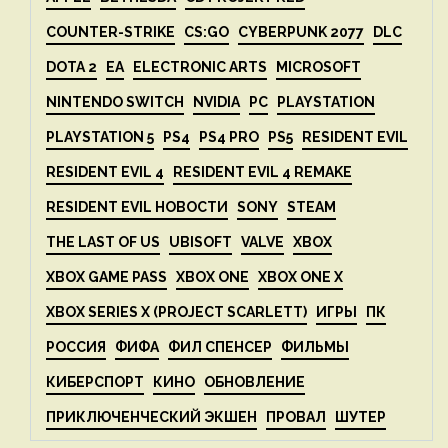
COUNTER-STRIKE
CS:GO
CYBERPUNK 2077
DLC
DOTA 2
EA
ELECTRONIC ARTS
MICROSOFT
NINTENDO SWITCH
NVIDIA
PC
PLAYSTATION
PLAYSTATION 5
PS4
PS4 PRO
PS5
RESIDENT EVIL
RESIDENT EVIL 4
RESIDENT EVIL 4 REMAKE
RESIDENT EVIL НОВОСТИ
SONY
STEAM
THE LAST OF US
UBISOFT
VALVE
XBOX
XBOX GAME PASS
XBOX ONE
XBOX ONE X
XBOX SERIES X (PROJECT SCARLETT)
ИГРЫ
ПК
РОССИЯ
ФИФА
ФИЛ СПЕНСЕР
ФИЛЬМЫ
КИБЕРСПОРТ
КИНО
ОБНОВЛЕНИЕ
ПРИКЛЮЧЕНЧЕСКИЙ ЭКШЕН
ПРОВАЛ
ШУТЕР