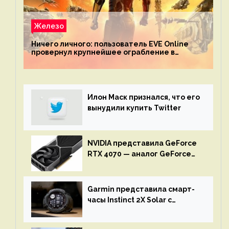
Железо
Ничего личного: пользователь EVE Online
провернул крупнейшее ограбление в
истории игры благодаря неочевидной
механике
Илон Маск признался, что его
вынудили купить Twitter
NVIDIA представила GeForce
RTX 4070 — аналог GeForce
RTX 3080 по цене $600
Garmin представила смарт-
часы Instinct 2X Solar с
бесконечной автономностью