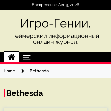
Skip
Воскресенье, Авг 9, 2026
to
content
Игро-Гении.
Геймерский информационный
онлайн журнал.
Home
Bethesda
Bethesda