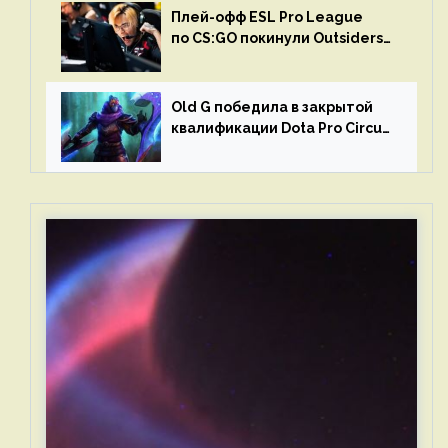
Плей-офф ESL Pro League
по CS:GO покинули Outsiders
и G2 Esports
Old G победила в закрытой
квалификации Dota Pro Circuit
2023 для Западной Европы