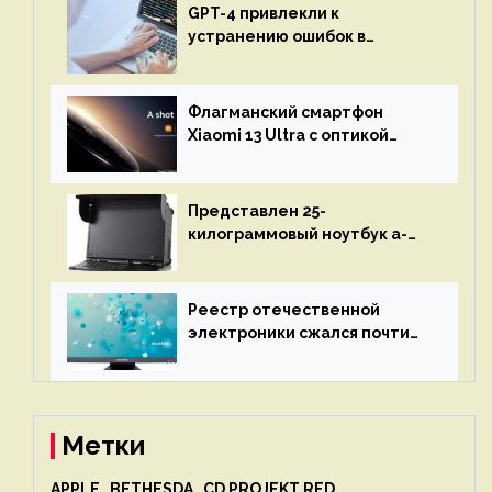
GPT-4 привлекли к
устранению ошибок в
программах — ИИ не
остановится до полного
восстановления кода и
Флагманский смартфон
объяснит, что пошло не так
Xiaomi 13 Ultra с оптикой
Leica Vario-Summicron
представят 18 апреля
Представлен 25-
килограммовый ноутбук a-
X2P — до 192 ядер AMD Zen 4,
до 3 Тбайт DDR5 и шесть
дисплеев
Реестр отечественной
электроники сжался почти
вдвое после 1 апреля
Метки
APPLE
BETHESDA
CD PROJEKT RED