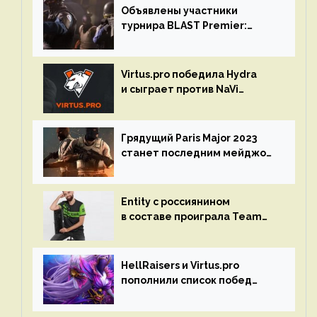
Объявлены участники
турнира BLAST Premier:
Spring Final 2023 по CS:GO
Virtus.pro победила Hydra
и сыграет против NaVi
на турнире Dota Pro Circuit
Грядущий Paris Major 2023
станет последним мейджор-
турниром по CS GO
Entity с россиянином
в составе проиграла Team
Liquid на Dota Pro Circuit 2023
HellRaisers и Virtus.pro
пополнили список побед
в матчах второго тура DPC