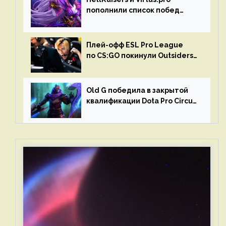
пополнили список побед
в матчах второго тура DPC
Плей-офф ESL Pro League
по CS:GO покинули Outsiders
и G2 Esports
Old G победила в закрытой
квалификации Dota Pro Circuit
2023 для Западной Европы