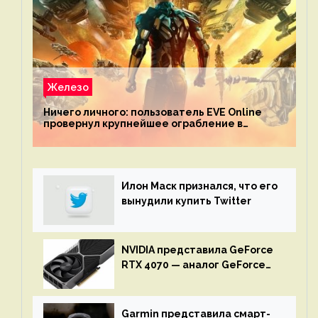
Железо
Ничего личного: пользователь EVE Online
провернул крупнейшее ограбление в
истории игры благодаря неочевидной
механике
Илон Маск признался, что его
вынудили купить Twitter
NVIDIA представила GeForce
RTX 4070 — аналог GeForce
RTX 3080 по цене $600
Garmin представила смарт-