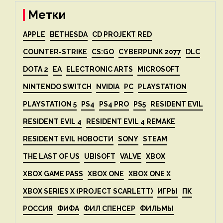
Метки
APPLE
BETHESDA
CD PROJEKT RED
COUNTER-STRIKE
CS:GO
CYBERPUNK 2077
DLC
DOTA 2
EA
ELECTRONIC ARTS
MICROSOFT
NINTENDO SWITCH
NVIDIA
PC
PLAYSTATION
PLAYSTATION 5
PS4
PS4 PRO
PS5
RESIDENT EVIL
RESIDENT EVIL 4
RESIDENT EVIL 4 REMAKE
RESIDENT EVIL НОВОСТИ
SONY
STEAM
THE LAST OF US
UBISOFT
VALVE
XBOX
XBOX GAME PASS
XBOX ONE
XBOX ONE X
XBOX SERIES X (PROJECT SCARLETT)
ИГРЫ
ПК
РОССИЯ
ФИФА
ФИЛ СПЕНСЕР
ФИЛЬМЫ