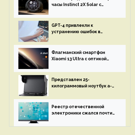
часы Instinct 2X Solar с
бесконечной автономностью
GPT-4 привлекли к
устранению ошибок в
программах — ИИ не
остановится до полного
восстановления кода и
Флагманский смартфон
объяснит, что пошло не так
Xiaomi 13 Ultra с оптикой
Leica Vario-Summicron
представят 18 апреля
Представлен 25-
килограммовый ноутбук a-
X2P — до 192 ядер AMD Zen 4,
до 3 Тбайт DDR5 и шесть
дисплеев
Реестр отечественной
электроники сжался почти
вдвое после 1 апреля