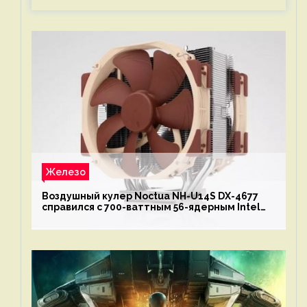
Железо
Воздушный кулер Noctua NH-U14S DX-4677
справился с 700-ваттным 56-ядерным Intel
Xeon W9-3495X