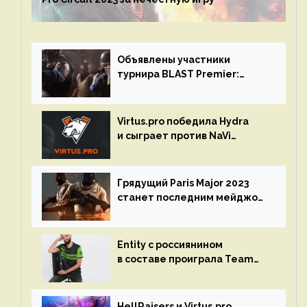
Объявлены участники
турнира BLAST Premier:
Spring Final 2023 по CS:GO
Virtus.pro победила Hydra
и сыграет против NaVi
на турнире Dota Pro Circuit
Грядущий Paris Major 2023
станет последним мейджор-
турниром по CS GO
Entity с россиянином
в составе проиграла Team
Liquid на Dota Pro Circuit 2023
HellRaisers и Virtus.pro