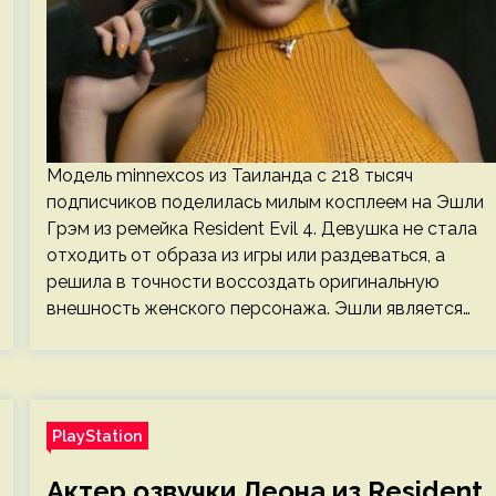
Модель minnexcos из Таиланда с 218 тысяч
подписчиков поделилась милым косплеем на Эшли
Грэм из ремейка Resident Evil 4. Девушка не стала
отходить от образа из игры или раздеваться, а
решила в точности воссоздать оригинальную
внешность женского персонажа. Эшли является…
PlayStation
Актер озвучки Леона из Resident