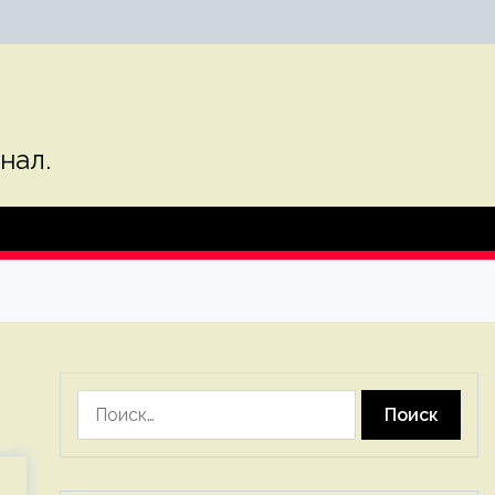
нал.
Найти: