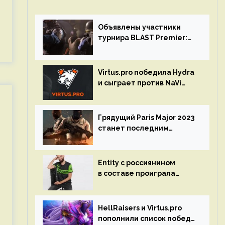
Объявлены участники
турнира BLAST Premier:
Spring Final 2023 по CS:GO
Virtus.pro победила Hydra
и сыграет против NaVi
на турнире Dota Pro
Circuit
Грядущий Paris Major 2023
станет последним
мейджор-турниром по CS
GO
Entity с россиянином
в составе проиграла
Team Liquid на Dota Pro
Circuit 2023
HellRaisers и Virtus.pro
пополнили список побед