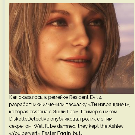
Как оказалось, в ремейке Resident Evil 4
разработчики изменили пасхалку «Ты извращенец»,
которая связана с Эшли Грэм. Геймер с ником
DisketteDetective опубликовал ролик с этим
секретом. Well I’ll be damned, they kept the Ashley
«You pervert» Easter Egg in, but…