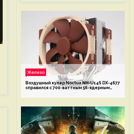
Железо
Воздушный кулер Noctua NH-U14S DX-4677
справился с 700-ваттным 56-ядерным
Intel Xeon W9-3495X