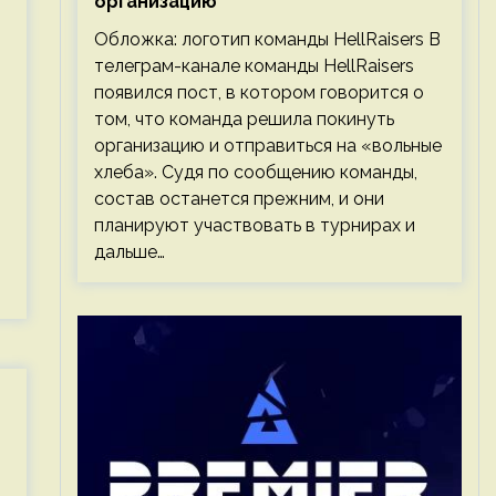
организацию
Обложка: логотип команды HellRaisers В
телеграм-канале команды HellRaisers
появился пост, в котором говорится о
том, что команда решила покинуть
организацию и отправиться на «вольные
хлеба». Судя по сообщению команды,
состав останется прежним, и они
планируют участвовать в турнирах и
дальше…