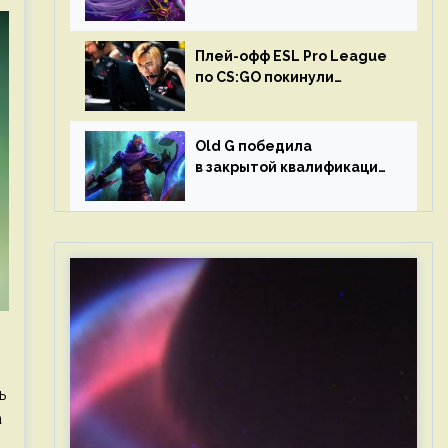
в матчах второго тура DPC
Плей-офф ESL Pro League
по CS:GO покинули
Outsiders и G2 Esports
Old G победила
в закрытой квалификации
Dota Pro Circuit 2023 для
Западной Европы
ь
а