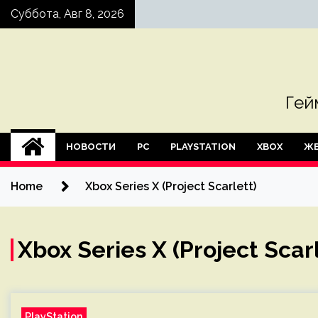
Skip
Суббота, Авг 8, 2026
to
content
Гей
НОВОСТИ
PC
PLAYSTATION
XBOX
ЖЕ
Home
Xbox Series X (Project Scarlett)
Xbox Series X (Project Scarl
PlayStation