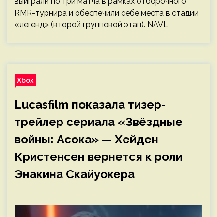
выиграли по три матча в рамках отборочного
RMR-турнира и обеспечили себе места в стадии
«легенд» (второй групповой этап). NAVI…
Xbox
Lucasfilm показала тизер-
трейлер сериала «Звёздные
войны: Асока» — Хейден
Кристенсен вернется к роли
Энакина Скайуокера