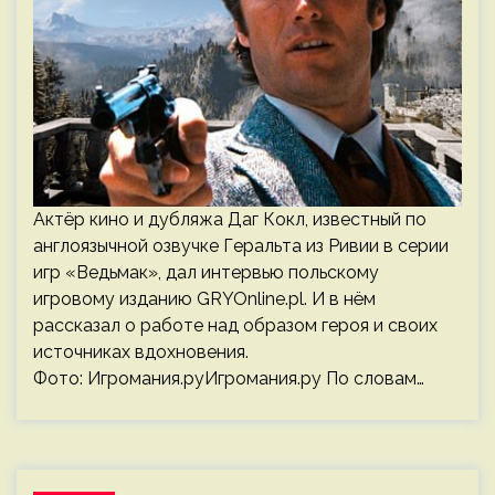
Актёр кино и дубляжа Даг Кокл, известный по
англоязычной озвучке Геральта из Ривии в серии
игр «Ведьмак», дал интервью польскому
игровому изданию GRYOnline.pl. И в нём
рассказал о работе над образом героя и своих
источниках вдохновения.
Фото: Игромания.руИгромания.ру По словам…