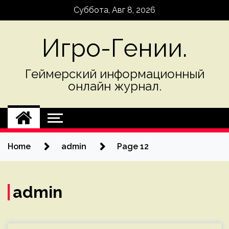
Skip
Суббота, Авг 8, 2026
to
content
Игро-Гении.
Геймерский информационный
онлайн журнал.
Home
admin
Page 12
admin