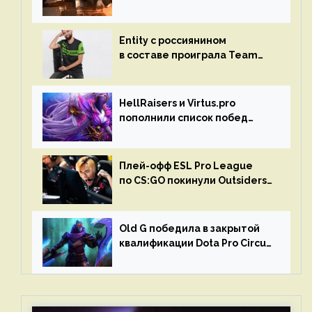
турниром по CS GO
Entity с россиянином
в составе проиграла Team
Liquid на Dota Pro Circuit 2023
HellRaisers и Virtus.pro
пополнили список побед
в матчах второго тура DPC
Плей-офф ESL Pro League
по CS:GO покинули Outsiders
и G2 Esports
Old G победила в закрытой
квалификации Dota Pro Circuit
2023 для Западной Европы