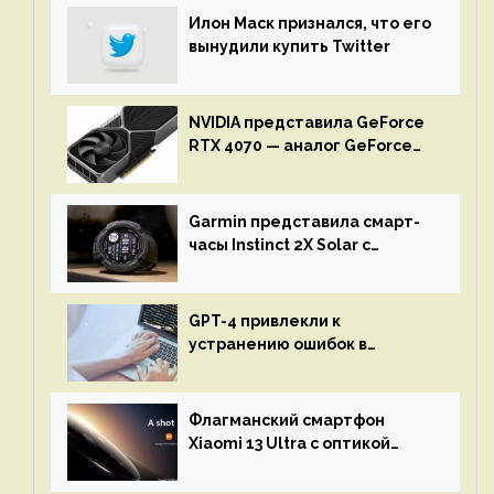
Илон Маск признался, что его
вынудили купить Twitter
NVIDIA представила GeForce
RTX 4070 — аналог GeForce
RTX 3080 по цене $600
Garmin представила смарт-
часы Instinct 2X Solar с
бесконечной автономностью
GPT-4 привлекли к
устранению ошибок в
программах — ИИ не
остановится до полного
восстановления кода и
Флагманский смартфон
объяснит, что пошло не так
Xiaomi 13 Ultra с оптикой
Leica Vario-Summicron
представят 18 апреля