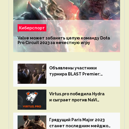
Киберспорт
Valve может забанить целую команду Dota
Pro Circuit 2023 за нечестную игру
Объявлены участники
турнира BLAST Premier:
Spring Final 2023 по CS:GO
Virtus.pro победила Hydra
и сыграет против NaVi
на турнире Dota Pro Circuit
Грядущий Paris Major 2023
станет последним мейджор-