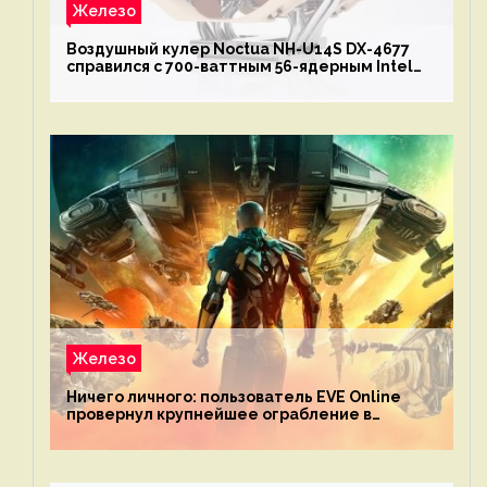
Железо
Воздушный кулер Noctua NH-U14S DX-4677
справился с 700-ваттным 56-ядерным Intel
Xeon W9-3495X
Железо
Ничего личного: пользователь EVE Online
провернул крупнейшее ограбление в
истории игры благодаря неочевидной
механике