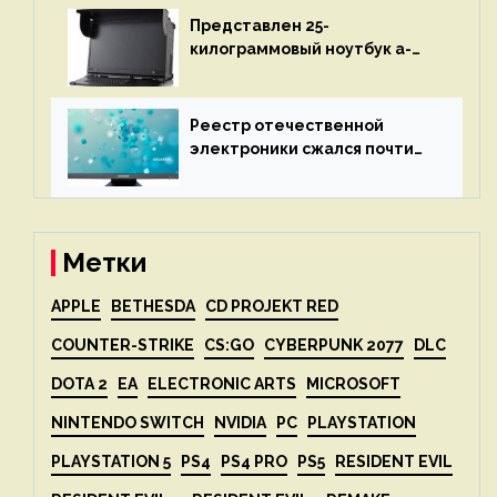
Представлен 25-
килограммовый ноутбук a-
X2P — до 192 ядер AMD Zen 4,
до 3 Тбайт DDR5 и шесть
дисплеев
Реестр отечественной
электроники сжался почти
вдвое после 1 апреля
Метки
APPLE
BETHESDA
CD PROJEKT RED
COUNTER-STRIKE
CS:GO
CYBERPUNK 2077
DLC
DOTA 2
EA
ELECTRONIC ARTS
MICROSOFT
NINTENDO SWITCH
NVIDIA
PC
PLAYSTATION
PLAYSTATION 5
PS4
PS4 PRO
PS5
RESIDENT EVIL