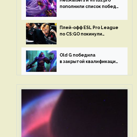
HellRaisers и Virtus.pro
пополнили список побед
в матчах второго тура DPC
Плей-офф ESL Pro League
по CS:GO покинули
Outsiders и G2 Esports
Old G победила
в закрытой квалификации
Dota Pro Circuit 2023 для
Западной Европы