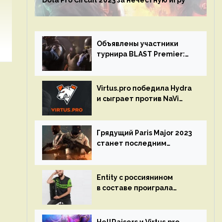
Dota Pro Circuit 2023 за нечестную игру
Объявлены участники
турнира BLAST Premier:
Spring Final 2023 по CS:GO
Virtus.pro победила Hydra
и сыграет против NaVi
на турнире Dota Pro
Circuit
Грядущий Paris Major 2023
станет последним
мейджор-турниром по CS
GO
Entity с россиянином
в составе проиграла
Team Liquid на Dota Pro
Circuit 2023