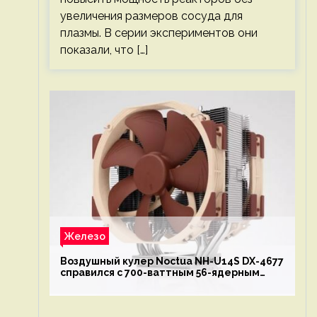
увеличения размеров сосуда для
плазмы. В серии экспериментов они
показали, что […]
Железо
Воздушный кулер Noctua NH-U14S DX-4677
справился с 700-ваттным 56-ядерным
Intel Xeon W9-3495X