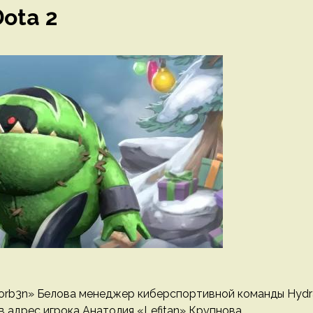
ota 2
Korb3n» Белова менеджер киберспортивной команды Hydr
 адрес игрока Анатолия «Lefitan» Крупнова.