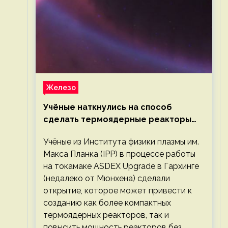
Железо
Учёные наткнулись на способ
сделать термоядерные реакторы
более компактными или мощными
Учёные из Института физики плазмы им.
Макса Планка (IPP) в процессе работы
на токамаке ASDEX Upgrade в Гархинге
(недалеко от Мюнхена) сделали
открытие, которое может привести к
созданию как более компактных
термоядерных реакторов, так и
повысить мощность реакторов без