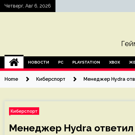
Skip
Четверг, Авг 6, 2026
to
content
Гей
НОВОСТИ
PC
PLAYSTATION
XBOX
ЖЕ
Home
Киберспорт
Менеджер Hydra отве
Киберспорт
Менеджер Hydra ответил 