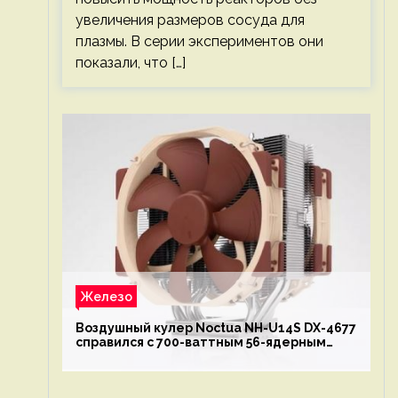
увеличения размеров сосуда для
плазмы. В серии экспериментов они
показали, что […]
Железо
Воздушный кулер Noctua NH-U14S DX-4677
справился с 700-ваттным 56-ядерным
Intel Xeon W9-3495X