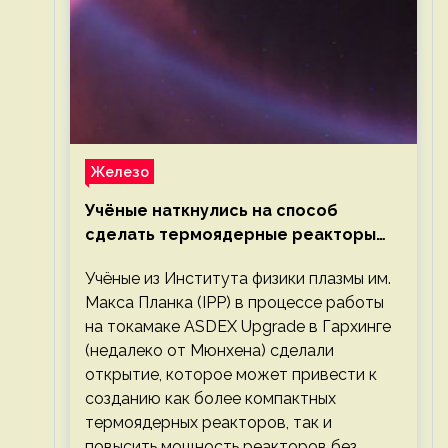
Железо
Учёные наткнулись на способ
сделать термоядерные реакторы
более компактными или мощными
Учёные из Института физики плазмы им.
Макса Планка (IPP) в процессе работы
на токамаке ASDEX Upgrade в Гархинге
(недалеко от Мюнхена) сделали
открытие, которое может привести к
созданию как более компактных
термоядерных реакторов, так и
повысить мощность реакторов без