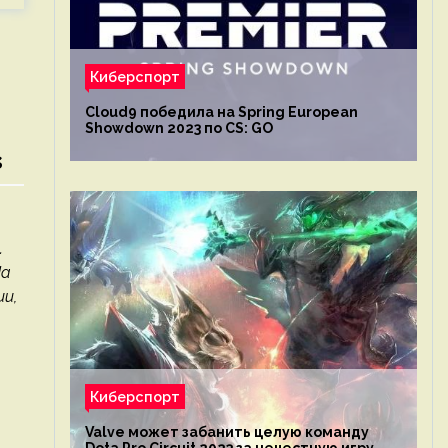
Киберспорт
Cloud9 победила на Spring European
Showdown 2023 по CS: GO
s
.
На
и,
Киберспорт
Valve может забанить целую команду