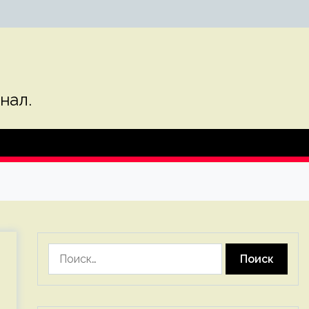
нал.
Найти: