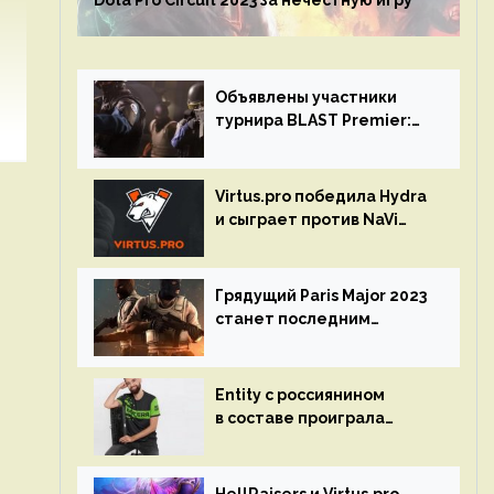
Dota Pro Circuit 2023 за нечестную игру
Объявлены участники
турнира BLAST Premier:
Spring Final 2023 по CS:GO
Virtus.pro победила Hydra
и сыграет против NaVi
на турнире Dota Pro
Circuit
Грядущий Paris Major 2023
станет последним
мейджор-турниром по CS
GO
Entity с россиянином
в составе проиграла
Team Liquid на Dota Pro
Circuit 2023