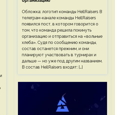
организацию
Обложка: логотип команды HellRaisers В
телеграм-канале команды HellRaisers
появился пост, в котором говорится о
том, что команда решила покинуть
организацию и отправиться на «вольные
хлеба». Судя по сообщению команды,
состав останется прежним, и они
планируют участвовать в турнирах и
дальше — но уже под другим названием.
В состав HellRaisers входят: […]
и
о