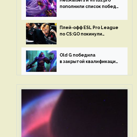
HellRaisers и Virtus.pro
пополнили список побед
в матчах второго тура DPC
Плей-офф ESL Pro League
по CS:GO покинули
Outsiders и G2 Esports
Old G победила
в закрытой квалификации
Dota Pro Circuit 2023 для
Западной Европы