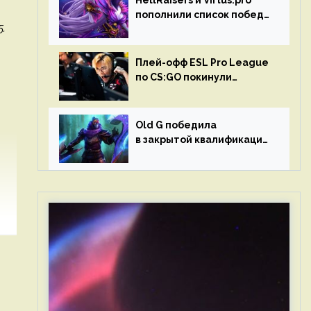
HellRaisers и Virtus.pro
пополнили список побед
.
в матчах второго тура DPC
Плей-офф ESL Pro League
по CS:GO покинули
Outsiders и G2 Esports
Old G победила
в закрытой квалификации
Dota Pro Circuit 2023 для
Западной Европы