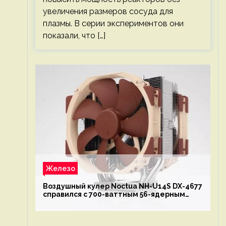
увеличения размеров сосуда для
плазмы. В серии экспериментов они
показали, что […]
Железо
Воздушный кулер Noctua NH-U14S DX-4677
справился с 700-ваттным 56-ядерным
Intel Xeon W9-3495X