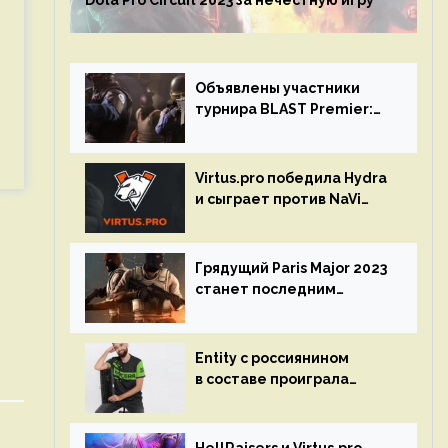
Dota Pro Circuit 2023 за нечестную игру
Объявлены участники
турнира BLAST Premier:
Spring Final 2023 по CS:GO
Virtus.pro победила Hydra
и сыграет против NaVi
на турнире Dota Pro
Circuit
Грядущий Paris Major 2023
станет последним
мейджор-турниром по CS
GO
Entity с россиянином
в составе проиграла
Team Liquid на Dota Pro
Circuit 2023