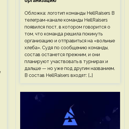
организацию
Обложка: логотип команды HellRaisers В
телеграм-канале команды HellRaisers
появился пост, в котором говорится о
том, что команда решила покинуть
организацию и отправиться на «вольные
хлеба». Судя по сообщению команды,
состав останется прежним, и они
планируют участвовать в турнирах и
дальше — но уже под другим названием.
е
В состав HellRaisers входят: […]