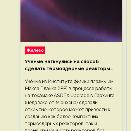
Железо
Учёные наткнулись на способ
сделать термоядерные реакторы
более компактными или мощными
Учёные из Института физики плазмы им.
Макса Планка (IPP) в процессе работы
на токамаке ASDEX Upgrade в Гархинге
(недалеко от Мюнхена) сделали
открытие, которое может привести к
созданию как более компактных
термоядерных реакторов, так и
повысить мощность реакторов без