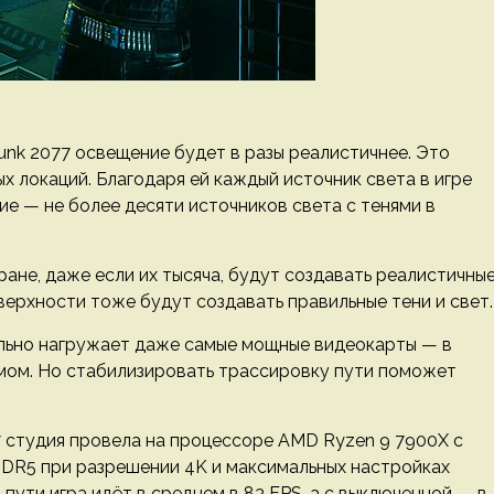
punk 2077 освещение будет в разы реалистичнее. Это
ых локаций. Благодаря ей каждый источник света в игре
ие — не более десяти источников света с тенями в
ране, даже если их тысяча, будут создавать реалистичны
верхности тоже будут создавать правильные тени и свет.
 сильно нагружает даже самые мощные видеокарты — в
мом. Но стабилизировать трассировку пути поможет
77 студия провела на процессоре AMD Ryzen 9 7900X с
DDR5 при разрешении 4K и максимальных настройках
пути игра идёт в среднем в 83 FPS, а с выключенной — в