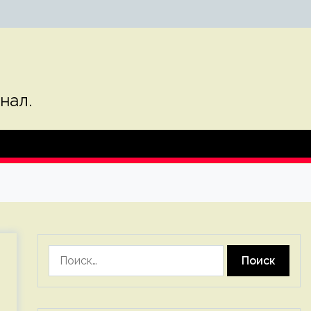
нал.
Найти: