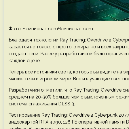
Фото: Чемпионат.comЧемпионат.com
Благодаря технологии Ray Tracing: Overdrive в Cyber
касается не только открытого мира, но и всех закрыт
создаёт тени. Ранее у разработчиков было ограничен
каждой сцене.
Теперь все источники света, которые вы видите на эк
мягкие тени в игровом мире. Все излучающие свет по
Разработчики отметили, что Ray Tracing: Overdrive
среднем на 20-30% больше, чем с выключенным режи
система сглаживания DLSS 3.
Тестирование Ray Tracing: Overdrive в Cyberpunk 20
видеокартой RTX 4090, 128 ГБ оперативной памяти 
графики. Выяснилось, что с включённой трассировкой 