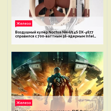
Железо
Воздушный кулер Noctua NH-U14S DX-4677
справился с 700-ваттным 56-ядерным Intel
Xeon W9-3495X
Железо