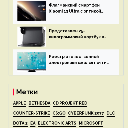
восстановления кода и
Флагманский смартфон
объяснит, что пошло не так
Xiaomi 13 Ultra с оптикой
Leica Vario-Summicron
представят 18 апреля
Представлен 25-
килограммовый ноутбук a-
X2P — до 192 ядер AMD Zen 4,
до 3 Тбайт DDR5 и шесть
дисплеев
Реестр отечественной
электроники сжался почти
вдвое после 1 апреля
Метки
APPLE
BETHESDA
CD PROJEKT RED
COUNTER-STRIKE
CS:GO
CYBERPUNK 2077
DLC
DOTA 2
EA
ELECTRONIC ARTS
MICROSOFT