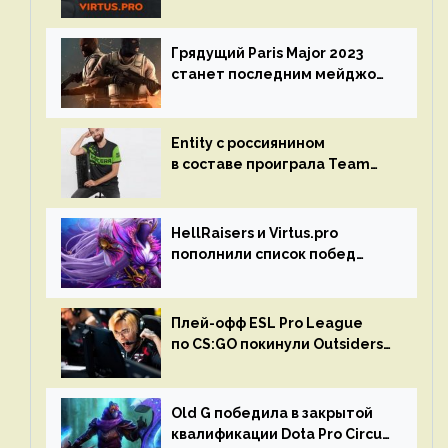
на турнире Dota Pro Circuit
Грядущий Paris Major 2023
станет последним мейджор-
турниром по CS GO
Entity с россиянином
в составе проиграла Team
Liquid на Dota Pro Circuit 2023
HellRaisers и Virtus.pro
пополнили список побед
в матчах второго тура DPC
Плей-офф ESL Pro League
по CS:GO покинули Outsiders
и G2 Esports
Old G победила в закрытой
квалификации Dota Pro Circuit