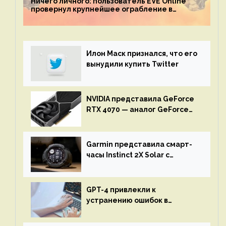
Ничего личного: пользователь EVE Online
провернул крупнейшее ограбление в
истории игры благодаря неочевидной
механике
Илон Маск признался, что его
вынудили купить Twitter
NVIDIA представила GeForce
RTX 4070 — аналог GeForce
RTX 3080 по цене $600
Garmin представила смарт-
часы Instinct 2X Solar с
бесконечной автономностью
GPT-4 привлекли к
устранению ошибок в
программах — ИИ не
остановится до полного