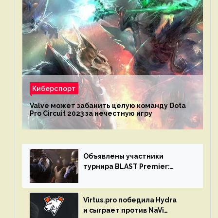
Киберспорт
Valve может забанить целую команду Dota
Pro Circuit 2023 за нечестную игру
Объявлены участники
турнира BLAST Premier:
Spring Final 2023 по CS:GO
Virtus.pro победила Hydra
и сыграет против NaVi