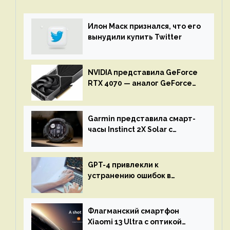
Илон Маск признался, что его
вынудили купить Twitter
NVIDIA представила GeForce
RTX 4070 — аналог GeForce
RTX 3080 по цене $600
Garmin представила смарт-
часы Instinct 2X Solar с
бесконечной автономностью
GPT-4 привлекли к
устранению ошибок в
программах — ИИ не
остановится до полного
восстановления кода и
Флагманский смартфон
объяснит, что пошло не так
Xiaomi 13 Ultra с оптикой