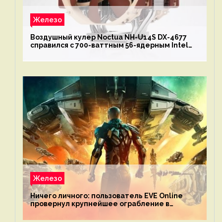
Железо
Воздушный кулер Noctua NH-U14S DX-4677
справился с 700-ваттным 56-ядерным Intel
Xeon W9-3495X
Железо
Ничего личного: пользователь EVE Online
провернул крупнейшее ограбление в
истории игры благодаря неочевидной
механике