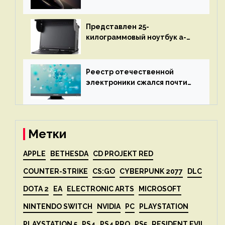
Leica Vario-Summicron
представят 18 апреля
Представлен 25-
килограммовый ноутбук a-
X2P — до 192 ядер AMD Zen 4,
до 3 Тбайт DDR5 и шесть
дисплеев
Реестр отечественной
электроники сжался почти
вдвое после 1 апреля
Метки
APPLE
BETHESDA
CD PROJEKT RED
COUNTER-STRIKE
CS:GO
CYBERPUNK 2077
DLC
DOTA 2
EA
ELECTRONIC ARTS
MICROSOFT
NINTENDO SWITCH
NVIDIA
PC
PLAYSTATION
PLAYSTATION 5
PS4
PS4 PRO
PS5
RESIDENT EVIL