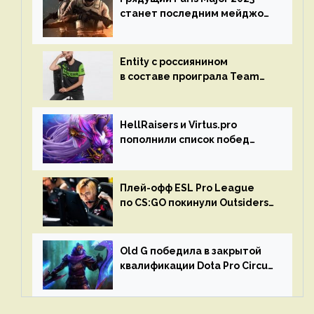
станет последним мейджор-
турниром по CS GO
Entity с россиянином
в составе проиграла Team
Liquid на Dota Pro Circuit 2023
HellRaisers и Virtus.pro
пополнили список побед
в матчах второго тура DPC
Плей-офф ESL Pro League
по CS:GO покинули Outsiders
и G2 Esports
Old G победила в закрытой
квалификации Dota Pro Circuit
2023 для Западной Европы