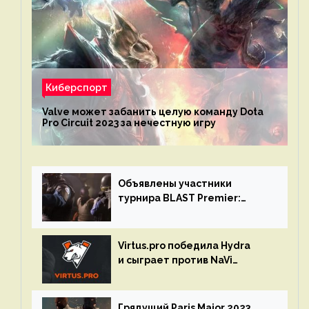
Киберспорт
Valve может забанить целую команду Dota
Pro Circuit 2023 за нечестную игру
Объявлены участники
турнира BLAST Premier:
Spring Final 2023 по CS:GO
Virtus.pro победила Hydra
и сыграет против NaVi
на турнире Dota Pro Circuit
Грядущий Paris Major 2023