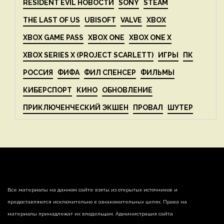
RESIDENT EVIL НОВОСТИ
SONY
STEAM
THE LAST OF US
UBISOFT
VALVE
XBOX
XBOX GAME PASS
XBOX ONE
XBOX ONE X
XBOX SERIES X (PROJECT SCARLETT)
ИГРЫ
ПК
РОССИЯ
ФИФА
ФИЛ СПЕНСЕР
ФИЛЬМЫ
КИБЕРСПОРТ
КИНО
ОБНОВЛЕНИЕ
ПРИКЛЮЧЕНЧЕСКИЙ ЭКШЕН
ПРОВАЛ
ШУТЕР
Все материалы на данном сайте взяты из открытых источников и
предоставляются исключительно в ознакомительных целях. Права на
материалы принадлежат их владельцам. Администрация сайта