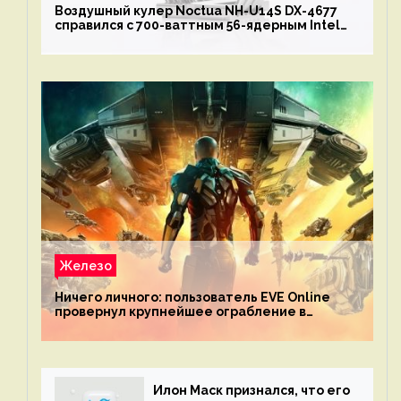
Воздушный кулер Noctua NH-U14S DX-4677
справился с 700-ваттным 56-ядерным Intel
Xeon W9-3495X
Железо
Ничего личного: пользователь EVE Online
провернул крупнейшее ограбление в
истории игры благодаря неочевидной
механике
Илон Маск признался, что его