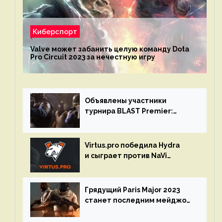
Киберспорт
Valve может забанить целую команду Dota
Pro Circuit 2023 за нечестную игру
Объявлены участники
турнира BLAST Premier:
Spring Final 2023 по CS:GO
Virtus.pro победила Hydra
и сыграет против NaVi
на турнире Dota Pro Circuit
Грядущий Paris Major 2023
станет последним мейджор-
турниром по CS GO