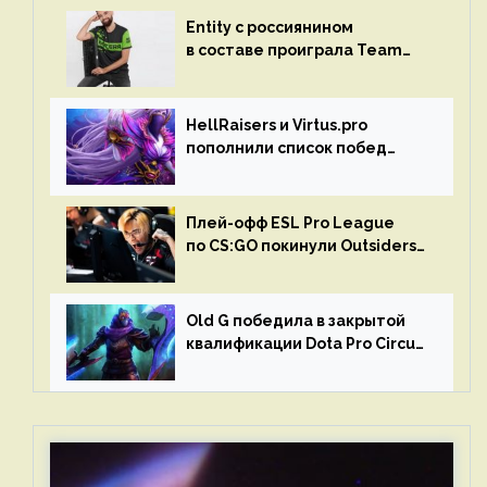
Entity с россиянином
в составе проиграла Team
Liquid на Dota Pro Circuit 2023
HellRaisers и Virtus.pro
пополнили список побед
в матчах второго тура DPC
Плей-офф ESL Pro League
по CS:GO покинули Outsiders
и G2 Esports
Old G победила в закрытой
квалификации Dota Pro Circuit
2023 для Западной Европы