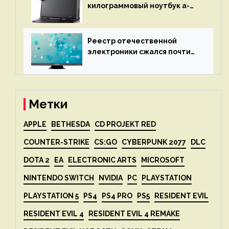
килограммовый ноутбук a-
X2P — до 192 ядер AMD Zen 4,
до 3 Тбайт DDR5 и шесть
дисплеев
Реестр отечественной
электроники сжался почти
вдвое после 1 апреля
Метки
APPLE
BETHESDA
CD PROJEKT RED
COUNTER-STRIKE
CS:GO
CYBERPUNK 2077
DLC
DOTA 2
EA
ELECTRONIC ARTS
MICROSOFT
NINTENDO SWITCH
NVIDIA
PC
PLAYSTATION
PLAYSTATION 5
PS4
PS4 PRO
PS5
RESIDENT EVIL
RESIDENT EVIL 4
RESIDENT EVIL 4 REMAKE