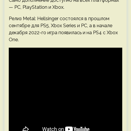
Само дополнение доступно на всех платформах
— PC, PlayStation и Xbox.
Релиз Metal: Hellsinger состоялся в прошлом
сентябре для PS5, Xbox Series и PC, а в начале
декабря 2022-го игра появилась и на PS4 с Xbox
One.