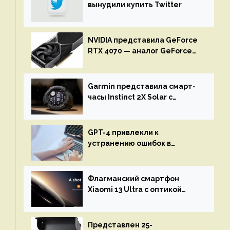
вынудили купить Twitter
NVIDIA представила GeForce
RTX 4070 — аналог GeForce
RTX 3080 по цене $600
Garmin представила смарт-
часы Instinct 2X Solar с
бесконечной автономностью
GPT-4 привлекли к
устранению ошибок в
программах — ИИ не
остановится до полного
восстановления кода и
Флагманский смартфон
объяснит, что пошло не так
Xiaomi 13 Ultra с оптикой
Leica Vario-Summicron
представят 18 апреля
Представлен 25-