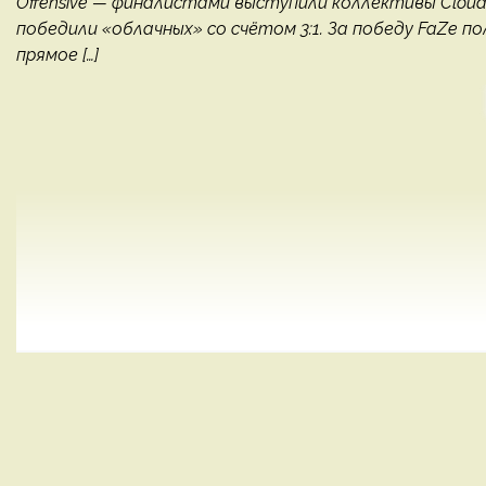
Offensive — финалистами выступили коллективы Cloud9
победили «облачных» со счётом 3:1. За победу FaZe по
прямое […]