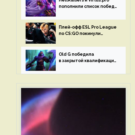
HellRaisers и Virtus.pro
пополнили список побед
в матчах второго тура DPC
Плей-офф ESL Pro League
по CS:GO покинули
Outsiders и G2 Esports
Old G победила
в закрытой квалификации
Dota Pro Circuit 2023 для
Западной Европы