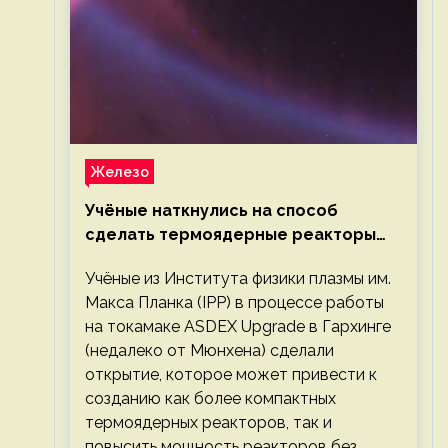
Железо
Учёные наткнулись на способ
сделать термоядерные реакторы
более компактными или мощными
Учёные из Института физики плазмы им.
Макса Планка (IPP) в процессе работы
на токамаке ASDEX Upgrade в Гархинге
(недалеко от Мюнхена) сделали
открытие, которое может привести к
созданию как более компактных
термоядерных реакторов, так и
повысить мощность реакторов без