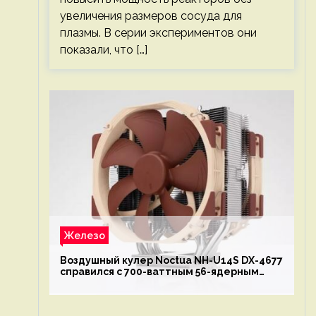
увеличения размеров сосуда для
плазмы. В серии экспериментов они
показали, что […]
Железо
Воздушный кулер Noctua NH-U14S DX-4677
справился с 700-ваттным 56-ядерным
Intel Xeon W9-3495X