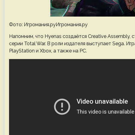
Фото: Игромания.руИгромания.ру
Напомним, что Hyenas создаётся Creative Assembly, ст
серии Total War. В роли издателя выступает Sega. Иг
PlayStation и Xbox, а также на PC.