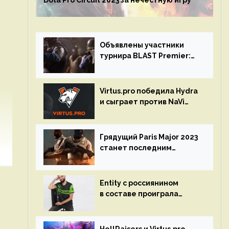
Dota Pro Circuit 2023 за нечестную игру
Объявлены участники
турнира BLAST Premier:
Spring Final 2023 по CS:GO
Virtus.pro победила Hydra
и сыграет против NaVi
на турнире Dota Pro
Circuit
Грядущий Paris Major 2023
станет последним
мейджор-турниром по CS
GO
Entity с россиянином
в составе проиграла
Team Liquid на Dota Pro
Circuit 2023