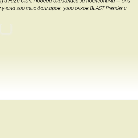
 и FaZe Clan. Победа оказалась за последними — они
лучила 200 тыс долларов, 3000 очков BLAST Premier и