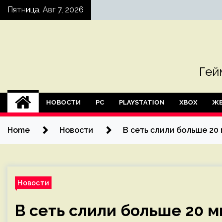
Skip
Пятница, Авг 7, 2026
to
content
Гей
НОВОСТИ
PC
PLAYSTATION
XBOX
ЖЕ
Home
Новости
В сеть слили больше 20 
Новости
В сеть слили больше 20 м