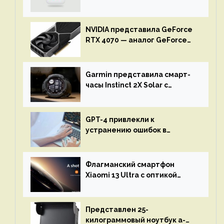
NVIDIA представила GeForce
RTX 4070 — аналог GeForce
RTX 3080 по цене $600
Garmin представила смарт-
часы Instinct 2X Solar с
бесконечной автономностью
GPT-4 привлекли к
устранению ошибок в
программах — ИИ не
остановится до полного
восстановления кода и
Флагманский смартфон
объяснит, что пошло не так
Xiaomi 13 Ultra с оптикой
Leica Vario-Summicron
представят 18 апреля
Представлен 25-
килограммовый ноутбук a-