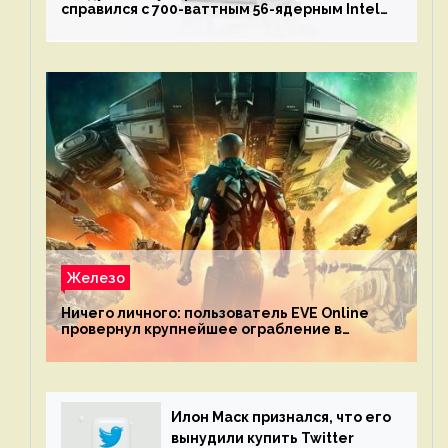
справился с 700-ваттным 56-ядерным Intel
Xeon W9-3495X
Железо
Ничего личного: пользователь EVE Online
провернул крупнейшее ограбление в
истории игры благодаря неочевидной
механике
Илон Маск признался, что его
вынудили купить Twitter