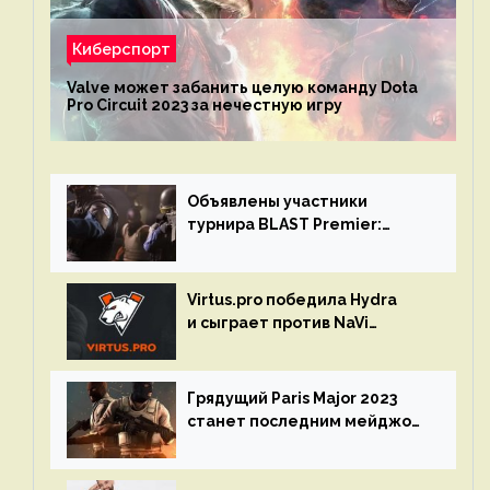
Киберспорт
Valve может забанить целую команду Dota
Pro Circuit 2023 за нечестную игру
Объявлены участники
турнира BLAST Premier:
Spring Final 2023 по CS:GO
Virtus.pro победила Hydra
и сыграет против NaVi
на турнире Dota Pro Circuit
Грядущий Paris Major 2023
станет последним мейджор-
турниром по CS GO