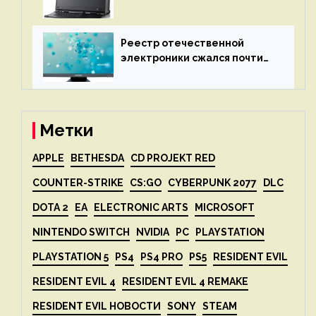
X2P — до 192 ядер AMD Zen 4,
до 3 Тбайт DDR5 и шесть
дисплеев
Реестр отечественной
электроники сжался почти
вдвое после 1 апреля
Метки
APPLE
BETHESDA
CD PROJEKT RED
COUNTER-STRIKE
CS:GO
CYBERPUNK 2077
DLC
DOTA 2
EA
ELECTRONIC ARTS
MICROSOFT
NINTENDO SWITCH
NVIDIA
PC
PLAYSTATION
PLAYSTATION 5
PS4
PS4 PRO
PS5
RESIDENT EVIL
RESIDENT EVIL 4
RESIDENT EVIL 4 REMAKE
RESIDENT EVIL НОВОСТИ
SONY
STEAM