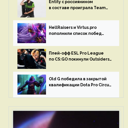
Entity с россиянином
в составе проиграла Team
Liquid на Dota Pro Circuit 2023
HellRaisers и Virtus.pro
пополнили список побед
в матчах второго тура DPC
Плей-офф ESL Pro League
по CS:GO покинули Outsiders
и G2 Esports
Old G победила в закрытой
квалификации Dota Pro Circuit
2023 для Западной Европы