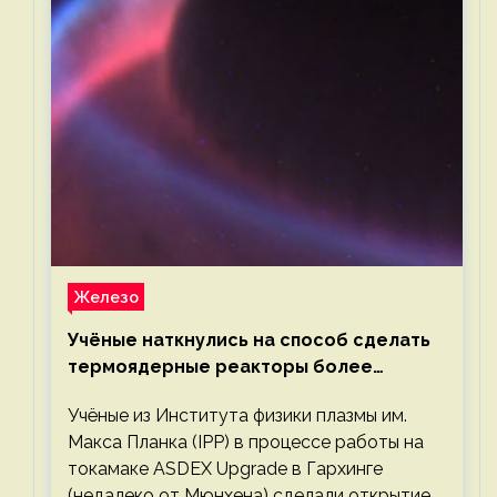
Железо
Учёные наткнулись на способ сделать
термоядерные реакторы более
компактными или мощными
Учёные из Института физики плазмы им.
Макса Планка (IPP) в процессе работы на
токамаке ASDEX Upgrade в Гархинге
(недалеко от Мюнхена) сделали открытие,