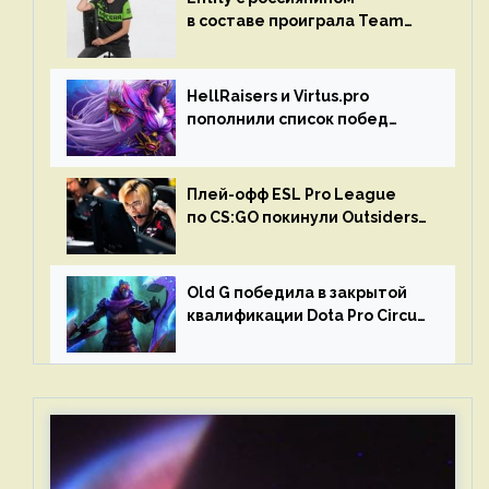
в составе проиграла Team
Liquid на Dota Pro Circuit 2023
HellRaisers и Virtus.pro
пополнили список побед
в матчах второго тура DPC
Плей-офф ESL Pro League
по CS:GO покинули Outsiders
и G2 Esports
Old G победила в закрытой
квалификации Dota Pro Circuit
2023 для Западной Европы