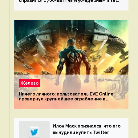
справился с 700-ваттным 56-ядерным Intel
Xeon W9-3495X
Железо
Ничего личного: пользователь EVE Online
провернул крупнейшее ограбление в
истории игры благодаря неочевидной
механике
Илон Маск признался, что его
вынудили купить Twitter