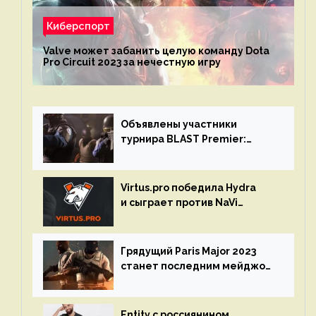
Киберспорт
Valve может забанить целую команду Dota
Pro Circuit 2023 за нечестную игру
Объявлены участники
турнира BLAST Premier:
Spring Final 2023 по CS:GO
Virtus.pro победила Hydra
и сыграет против NaVi
на турнире Dota Pro Circuit
Грядущий Paris Major 2023
станет последним мейджор-
турниром по CS GO
Entity с россиянином