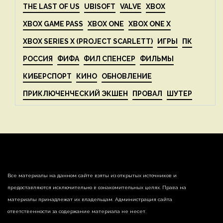
THE LAST OF US
UBISOFT
VALVE
XBOX
XBOX GAME PASS
XBOX ONE
XBOX ONE X
XBOX SERIES X (PROJECT SCARLETT)
ИГРЫ
ПК
РОССИЯ
ФИФА
ФИЛ СПЕНСЕР
ФИЛЬМЫ
КИБЕРСПОРТ
КИНО
ОБНОВЛЕНИЕ
ПРИКЛЮЧЕНЧЕСКИЙ ЭКШЕН
ПРОВАЛ
ШУТЕР
Все материалы на данном сайте взяты из открытых источников и
предоставляются исключительно в ознакомительных целях. Права на
материалы принадлежат их владельцам. Администрация сайта
ответственности за содержание материала не несет.