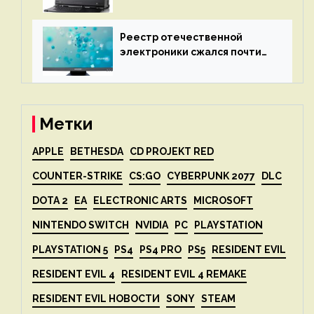
X2P — до 192 ядер AMD Zen 4,
до 3 Тбайт DDR5 и шесть
дисплеев
Реестр отечественной
электроники сжался почти
вдвое после 1 апреля
Метки
APPLE
BETHESDA
CD PROJEKT RED
COUNTER-STRIKE
CS:GO
CYBERPUNK 2077
DLC
DOTA 2
EA
ELECTRONIC ARTS
MICROSOFT
NINTENDO SWITCH
NVIDIA
PC
PLAYSTATION
PLAYSTATION 5
PS4
PS4 PRO
PS5
RESIDENT EVIL
RESIDENT EVIL 4
RESIDENT EVIL 4 REMAKE
RESIDENT EVIL НОВОСТИ
SONY
STEAM