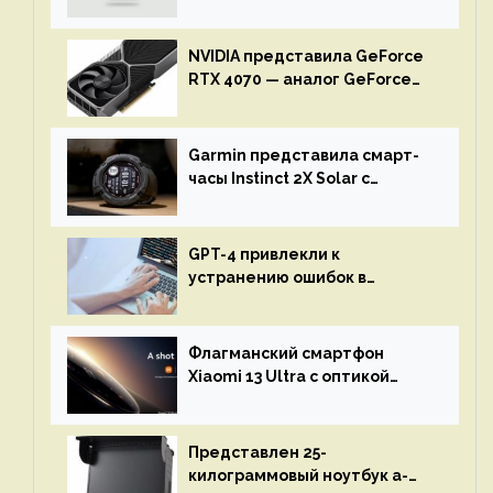
NVIDIA представила GeForce
RTX 4070 — аналог GeForce
RTX 3080 по цене $600
Garmin представила смарт-
часы Instinct 2X Solar с
бесконечной автономностью
GPT-4 привлекли к
устранению ошибок в
программах — ИИ не
остановится до полного
восстановления кода и
Флагманский смартфон
объяснит, что пошло не так
Xiaomi 13 Ultra с оптикой
Leica Vario-Summicron
представят 18 апреля
Представлен 25-
килограммовый ноутбук a-