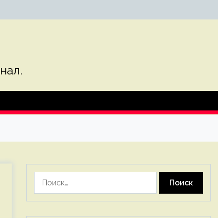
нал.
Найти: