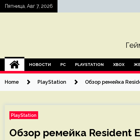
Skip
Пятница, Авг 7, 2026
to
content
Гей
НОВОСТИ
PC
PLAYSTATION
XBOX
ЖЕ
Home
PlayStation
Обзор ремейка Reside
PlayStation
Обзор ремейка Resident E