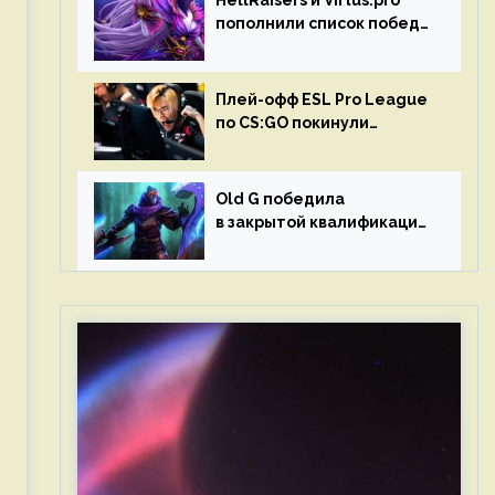
HellRaisers и Virtus.pro
пополнили список побед
в матчах второго тура DPC
Плей-офф ESL Pro League
по CS:GO покинули
Outsiders и G2 Esports
Old G победила
в закрытой квалификации
Dota Pro Circuit 2023 для
Западной Европы