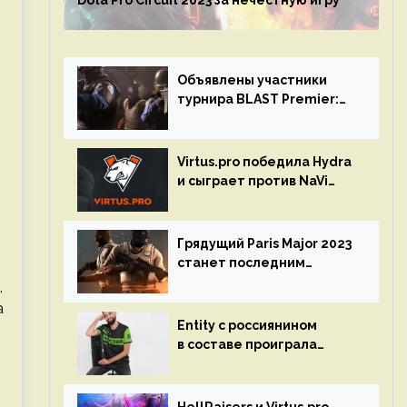
Dota Pro Circuit 2023 за нечестную игру
Объявлены участники
турнира BLAST Premier:
Spring Final 2023 по CS:GO
Virtus.pro победила Hydra
и сыграет против NaVi
на турнире Dota Pro
Circuit
Грядущий Paris Major 2023
станет последним
мейджор-турниром по CS
,
GO
а
Entity с россиянином
в составе проиграла
Team Liquid на Dota Pro
Circuit 2023