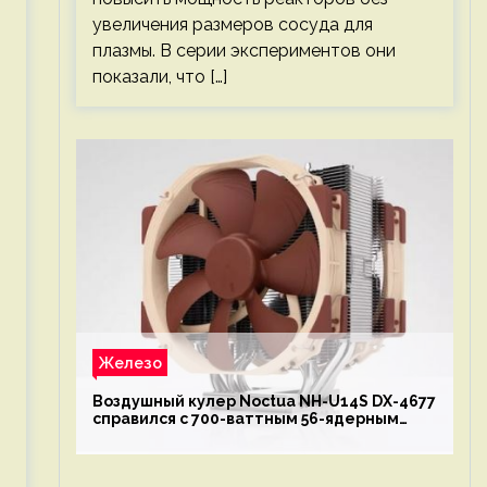
увеличения размеров сосуда для
плазмы. В серии экспериментов они
показали, что […]
Железо
Воздушный кулер Noctua NH-U14S DX-4677
справился с 700-ваттным 56-ядерным
Intel Xeon W9-3495X