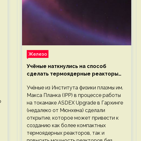
Железо
Учёные наткнулись на способ
сделать термоядерные реакторы
более компактными или мощными
Учёные из Института физики плазмы им.
Макса Планка (IPP) в процессе работы
ю
на токамаке ASDEX Upgrade в Гархинге
(недалеко от Мюнхена) сделали
открытие, которое может привести к
созданию как более компактных
термоядерных реакторов, так и
повысить мощность реакторов без