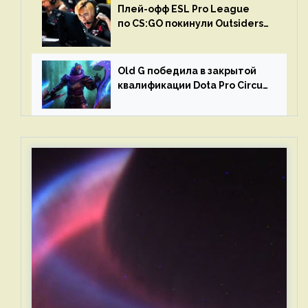
Плей-офф ESL Pro League
по CS:GO покинули Outsiders
и G2 Esports
Old G победила в закрытой
квалификации Dota Pro Circuit
2023 для Западной Европы