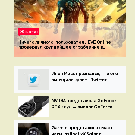
Железо
Ничего личного: пользователь EVE Online
провернул крупнейшее ограбление в
истории игры благодаря неочевидной
механике
Илон Маск признался, что его
вынудили купить Twitter
NVIDIA представила GeForce
RTX 4070 — аналог GeForce
RTX 3080 по цене $600
Garmin представила смарт-
часы Instinct 2X Solar с