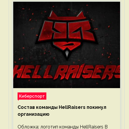
Киберспорт
Состав команды HellRaisers покинул
организацию
Обложка: логотип команды HellRaisers В