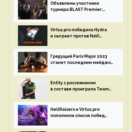
Объявлены участники
турнира BLAST Premier:
Spring Final 2023 по CS:GO
Virtus.pro победила Hydra
и сыграет против NaVi
на турнире Dota Pro Circuit
Грядущий Paris Major 2023
станет последним мейджор-
турниром по CS GO
Entity с россиянином
в составе проиграла Team
Liquid на Dota Pro Circuit 2023
HellRaisers и Virtus.pro
пополнили список побед
в матчах второго тура DPC