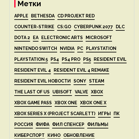
Метки
APPLE
BETHESDA
CD PROJEKT RED
COUNTER-STRIKE
CS:GO
CYBERPUNK 2077
DLC
DOTA 2
EA
ELECTRONIC ARTS
MICROSOFT
NINTENDO SWITCH
NVIDIA
PC
PLAYSTATION
PLAYSTATION 5
PS4
PS4 PRO
PS5
RESIDENT EVIL
RESIDENT EVIL 4
RESIDENT EVIL 4 REMAKE
RESIDENT EVIL НОВОСТИ
SONY
STEAM
THE LAST OF US
UBISOFT
VALVE
XBOX
XBOX GAME PASS
XBOX ONE
XBOX ONE X
XBOX SERIES X (PROJECT SCARLETT)
ИГРЫ
ПК
РОССИЯ
ФИФА
ФИЛ СПЕНСЕР
ФИЛЬМЫ
КИБЕРСПОРТ
КИНО
ОБНОВЛЕНИЕ