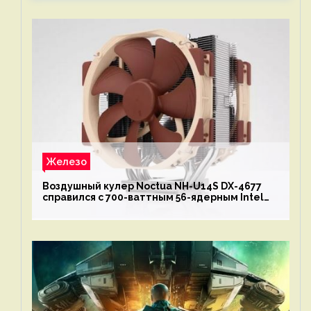
Железо
Воздушный кулер Noctua NH-U14S DX-4677
справился с 700-ваттным 56-ядерным Intel
Xeon W9-3495X