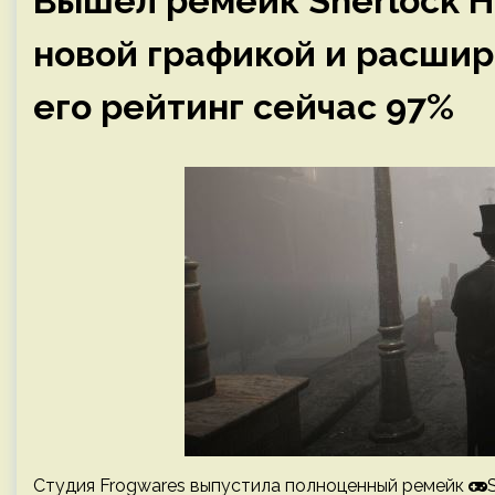
Вышел ремейк Sherlock H
новой графикой и расши
его рейтинг сейчас 97%
Студия Frogwares выпустила полноценный ремейк