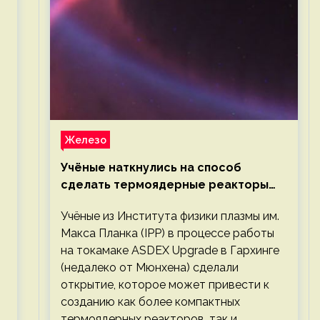
Железо
Учёные наткнулись на способ
сделать термоядерные реакторы
более компактными или мощными
Учёные из Института физики плазмы им.
Макса Планка (IPP) в процессе работы
на токамаке ASDEX Upgrade в Гархинге
(недалеко от Мюнхена) сделали
открытие, которое может привести к
созданию как более компактных
термоядерных реакторов, так и