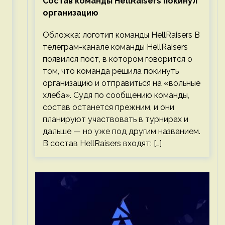
Состав команды HellRaisers покинул
организацию
Обложка: логотип команды HellRaisers В
телеграм-канале команды HellRaisers
появился пост, в котором говорится о
том, что команда решила покинуть
организацию и отправиться на «вольные
хлеба». Судя по сообщению команды,
состав останется прежним, и они
планируют участвовать в турнирах и
дальше — но уже под другим названием.
В состав HellRaisers входят: […]