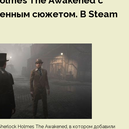
olmes The Awakened с
ренным сюжетом. В Steam
Sherlock Holmes The Awakened, в котором добавили