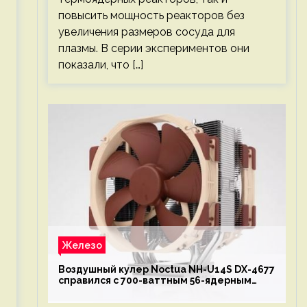
повысить мощность реакторов без
увеличения размеров сосуда для
плазмы. В серии экспериментов они
показали, что […]
Железо
Воздушный кулер Noctua NH-U14S DX-4677
справился с 700-ваттным 56-ядерным
Intel Xeon W9-3495X