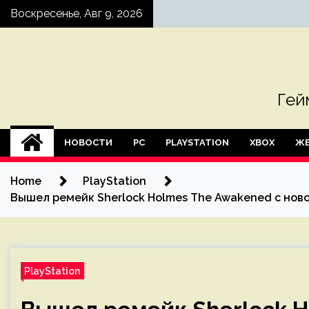
Skip
Воскресенье, Авг 9, 2026
to
content
Гей
НОВОСТИ
PC
PLAYSTATION
XBOX
ЖЕ
Home
PlayStation
Вышел ремейк Sherlock Holmes The Awakened с нов
PlayStation