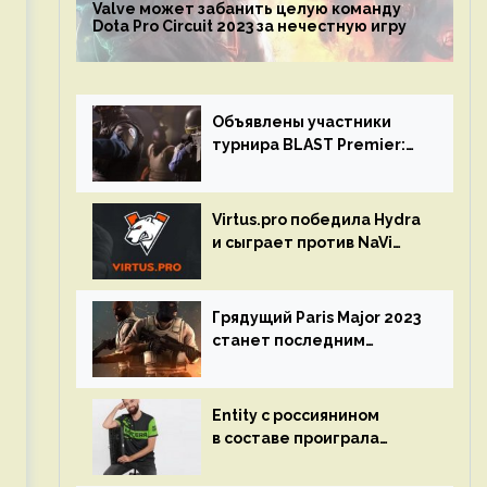
Valve может забанить целую команду
Dota Pro Circuit 2023 за нечестную игру
Объявлены участники
турнира BLAST Premier:
Spring Final 2023 по CS:GO
Virtus.pro победила Hydra
и сыграет против NaVi
на турнире Dota Pro
Circuit
Грядущий Paris Major 2023
станет последним
мейджор-турниром по CS
GO
Entity с россиянином
в составе проиграла
Team Liquid на Dota Pro
Circuit 2023