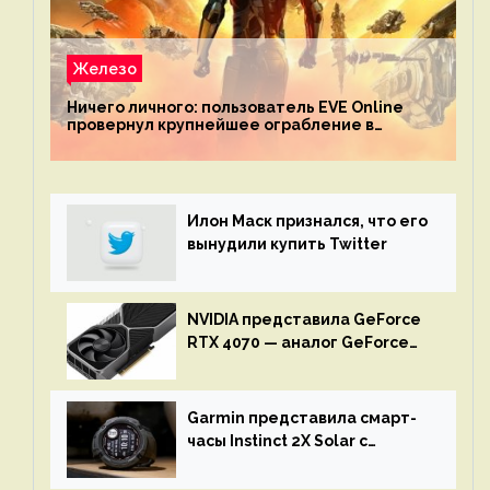
Железо
Ничего личного: пользователь EVE Online
провернул крупнейшее ограбление в
истории игры благодаря неочевидной
механике
Илон Маск признался, что его
вынудили купить Twitter
NVIDIA представила GeForce
RTX 4070 — аналог GeForce
RTX 3080 по цене $600
Garmin представила смарт-
часы Instinct 2X Solar с
бесконечной автономностью