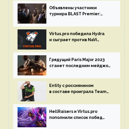
Объявлены участники
турнира BLAST Premier:
Spring Final 2023 по CS:GO
Virtus.pro победила Hydra
и сыграет против NaVi
на турнире Dota Pro Circuit
Грядущий Paris Major 2023
станет последним мейджор-
турниром по CS GO
Entity с россиянином
в составе проиграла Team
Liquid на Dota Pro Circuit 2023
HellRaisers и Virtus.pro
пополнили список побед
в матчах второго тура DPC