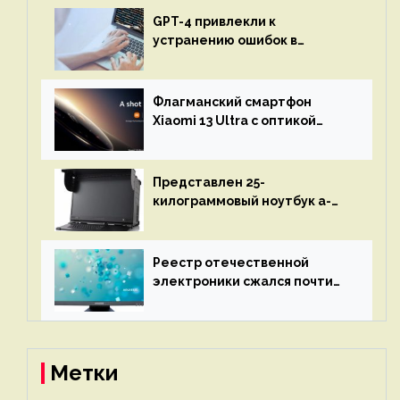
GPT-4 привлекли к
устранению ошибок в
программах — ИИ не
остановится до полного
восстановления кода и
Флагманский смартфон
объяснит, что пошло не так
Xiaomi 13 Ultra с оптикой
Leica Vario-Summicron
представят 18 апреля
Представлен 25-
килограммовый ноутбук a-
X2P — до 192 ядер AMD Zen 4,
до 3 Тбайт DDR5 и шесть
дисплеев
Реестр отечественной
электроники сжался почти
вдвое после 1 апреля
Метки