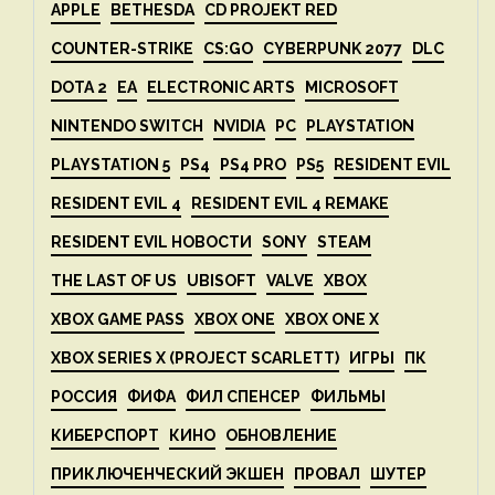
APPLE
BETHESDA
CD PROJEKT RED
COUNTER-STRIKE
CS:GO
CYBERPUNK 2077
DLC
DOTA 2
EA
ELECTRONIC ARTS
MICROSOFT
NINTENDO SWITCH
NVIDIA
PC
PLAYSTATION
PLAYSTATION 5
PS4
PS4 PRO
PS5
RESIDENT EVIL
RESIDENT EVIL 4
RESIDENT EVIL 4 REMAKE
RESIDENT EVIL НОВОСТИ
SONY
STEAM
THE LAST OF US
UBISOFT
VALVE
XBOX
XBOX GAME PASS
XBOX ONE
XBOX ONE X
XBOX SERIES X (PROJECT SCARLETT)
ИГРЫ
ПК
РОССИЯ
ФИФА
ФИЛ СПЕНСЕР
ФИЛЬМЫ
КИБЕРСПОРТ
КИНО
ОБНОВЛЕНИЕ
ПРИКЛЮЧЕНЧЕСКИЙ ЭКШЕН
ПРОВАЛ
ШУТЕР