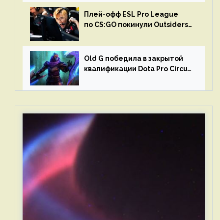
Плей-офф ESL Pro League
по CS:GO покинули Outsiders
и G2 Esports
Old G победила в закрытой
квалификации Dota Pro Circuit
2023 для Западной Европы