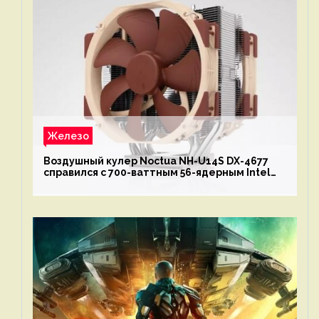
Железо
Воздушный кулер Noctua NH-U14S DX-4677
справился с 700-ваттным 56-ядерным Intel
Xeon W9-3495X