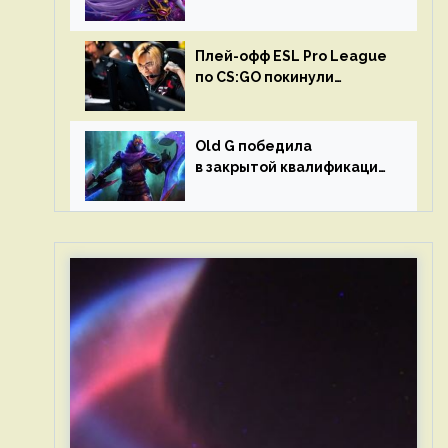
в матчах второго тура DPC
Плей-офф ESL Pro League
по CS:GO покинули
Outsiders и G2 Esports
Old G победила
в закрытой квалификации
Dota Pro Circuit 2023 для
Западной Европы