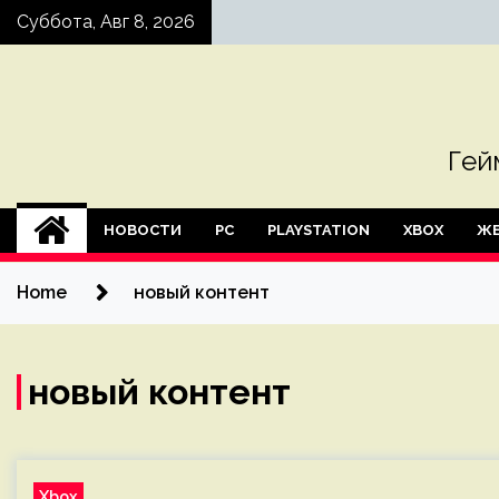
Skip
Суббота, Авг 8, 2026
to
content
Гей
НОВОСТИ
PC
PLAYSTATION
XBOX
ЖЕ
Home
новый контент
новый контент
Xbox