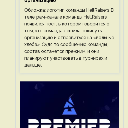
организацию
Обложка: логотип команды HellRaisers В
телеграм-канале команды HellRaisers
появился пост, в котором говорится о
том, что команда решила покинуть
организацию и отправиться на «вольные
хлеба». Судя по сообщению команды,
состав останется прежним, и они
планируют участвовать в турнирах и
дальше…