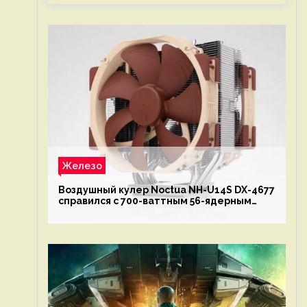
Железо
Воздушный кулер Noctua NH-U14S DX-4677
справился с 700-ваттным 56-ядерным
Intel Xeon W9-3495X