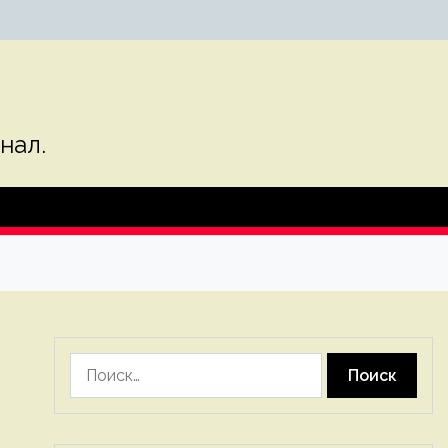
нал.
Найти: