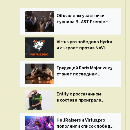
Объявлены участники
турнира BLAST Premier:
Spring Final 2023 по CS:GO
Virtus.pro победила Hydra
и сыграет против NaVi
на турнире Dota Pro
Circuit
Грядущий Paris Major 2023
станет последним
мейджор-турниром по CS
GO
Entity с россиянином
в составе проиграла
Team Liquid на Dota Pro
Circuit 2023
HellRaisers и Virtus.pro
пополнили список побед