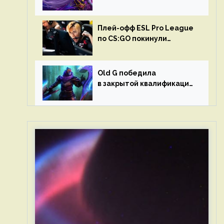
в матчах второго тура DPC
Плей-офф ESL Pro League
по CS:GO покинули
Outsiders и G2 Esports
Old G победила
в закрытой квалификации
Dota Pro Circuit 2023 для
Западной Европы