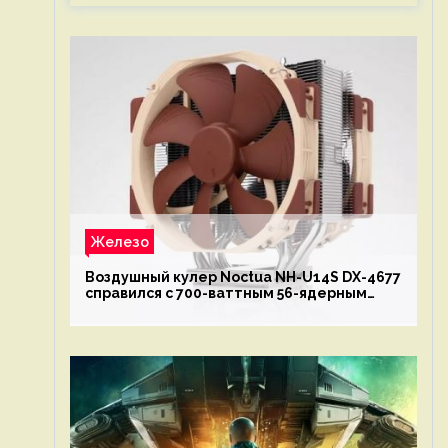
Железо
Воздушный кулер Noctua NH-U14S DX-4677
справился с 700-ваттным 56-ядерным
Intel Xeon W9-3495X