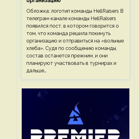
организацию
Обложка: логотип команды HellRaisers В
телеграм-канале команды HellRaisers
появился пост, в котором говорится о
том, что команда решила покинуть
организацию и отправиться на «вольные
хлеба». Судя по сообщению команды,
состав останется прежним, и они
планируют участвовать в турнирах и
дальше…