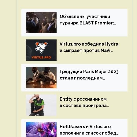
Объявлены участники
турнира BLAST Premier:
Spring Final 2023 по CS:GO
Virtus.pro победила Hydra
и сыграет против NaVi
на турнире Dota Pro
Circuit
Грядущий Paris Major 2023
станет последним
мейджор-турниром по CS
GO
Entity с россиянином
в составе проиграла
Team Liquid на Dota Pro
Circuit 2023
HellRaisers и Virtus.pro
пополнили список побед