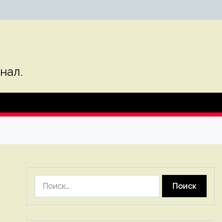
нал.
Найти: