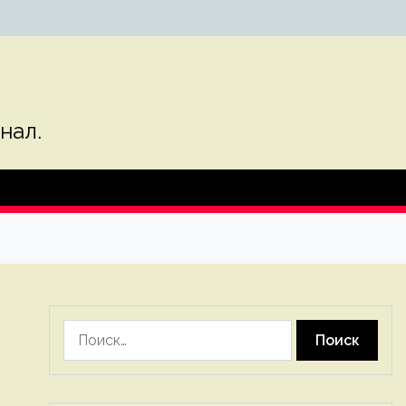
нал.
Найти: