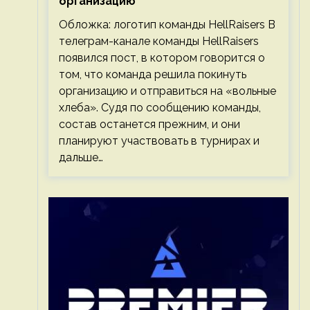
организацию
Обложка: логотип команды HellRaisers В
телеграм-канале команды HellRaisers
появился пост, в котором говорится о
том, что команда решила покинуть
организацию и отправиться на «вольные
хлеба». Судя по сообщению команды,
состав останется прежним, и они
планируют участвовать в турнирах и
дальше…