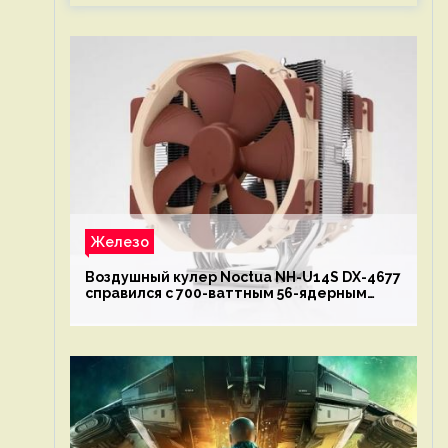
Железо
Воздушный кулер Noctua NH-U14S DX-4677
справился с 700-ваттным 56-ядерным
Intel Xeon W9-3495X