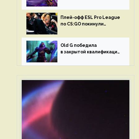
в матчах второго тура DPC
Плей-офф ESL Pro League
по CS:GO покинули
Outsiders и G2 Esports
Old G победила
в закрытой квалификации
Dota Pro Circuit 2023 для
Западной Европы