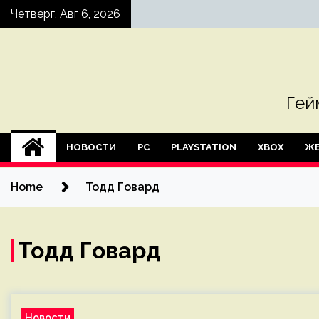
Skip
Четверг, Авг 6, 2026
to
content
Гей
НОВОСТИ
PC
PLAYSTATION
XBOX
ЖЕ
Home
Тодд Говард
Тодд Говард
Новости