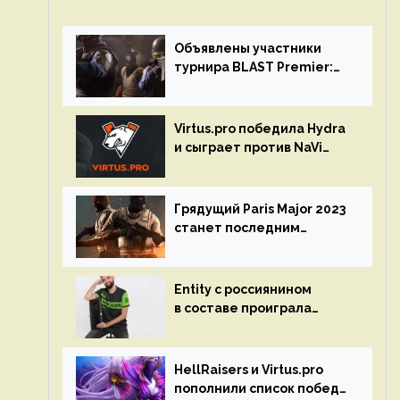
Объявлены участники
турнира BLAST Premier:
Spring Final 2023 по CS:GO
Virtus.pro победила Hydra
и сыграет против NaVi
на турнире Dota Pro
Circuit
Грядущий Paris Major 2023
станет последним
мейджор-турниром по CS
GO
Entity с россиянином
в составе проиграла
Team Liquid на Dota Pro
Circuit 2023
HellRaisers и Virtus.pro
пополнили список побед