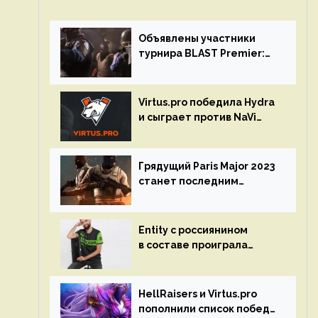
Объявлены участники
турнира BLAST Premier:
Spring Final 2023 по CS:GO
Virtus.pro победила Hydra
и сыграет против NaVi
на турнире Dota Pro
Circuit
Грядущий Paris Major 2023
станет последним
мейджор-турниром по CS
GO
Entity с россиянином
в составе проиграла
Team Liquid на Dota Pro
Circuit 2023
HellRaisers и Virtus.pro
пополнили список побед