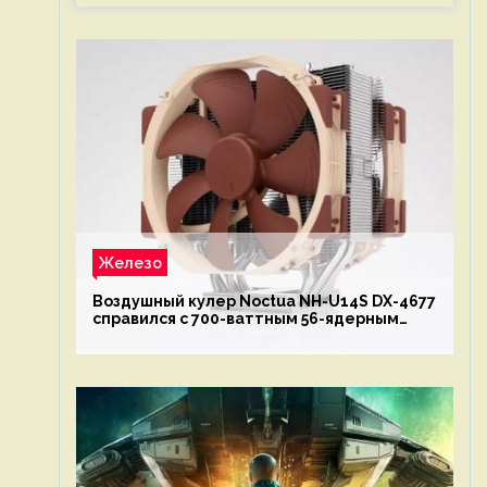
Железо
Воздушный кулер Noctua NH-U14S DX-4677
справился с 700-ваттным 56-ядерным
Intel Xeon W9-3495X