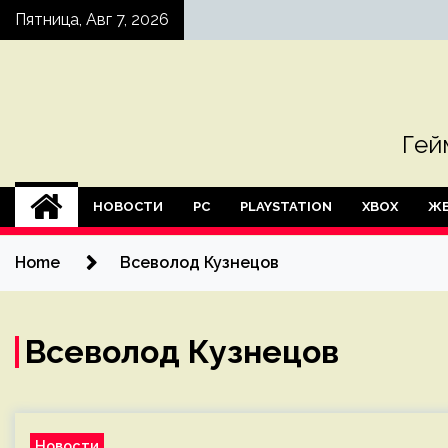
Skip
Пятница, Авг 7, 2026
to
content
Гей
НОВОСТИ
PC
PLAYSTATION
XBOX
ЖЕ
Home
Всеволод Кузнецов
Всеволод Кузнецов
Новости