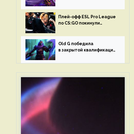
в матчах второго тура DPC
Плей-офф ESL Pro League
по CS:GO покинули
Outsiders и G2 Esports
Old G победила
в закрытой квалификации
Dota Pro Circuit 2023 для
Западной Европы