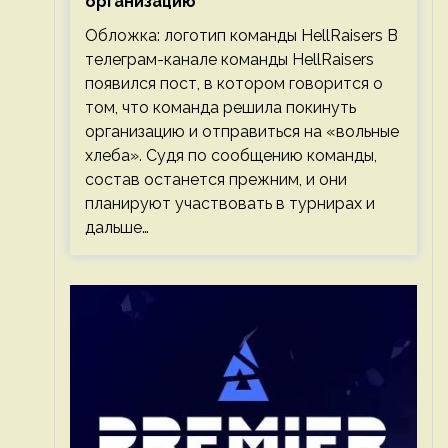
организацию
Обложка: логотип команды HellRaisers В
телеграм-канале команды HellRaisers
появился пост, в котором говорится о
том, что команда решила покинуть
организацию и отправиться на «вольные
хлеба». Судя по сообщению команды,
состав останется прежним, и они
планируют участвовать в турнирах и
дальше…