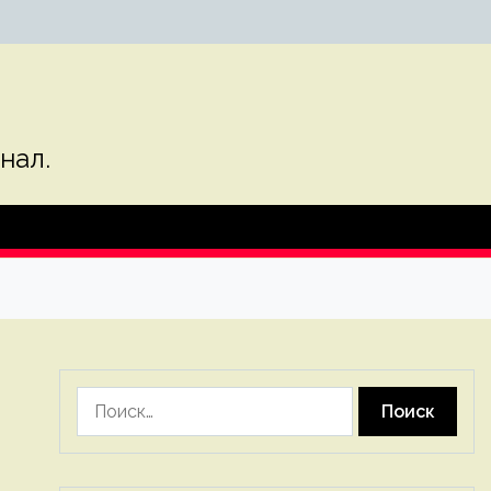
нал.
Найти: