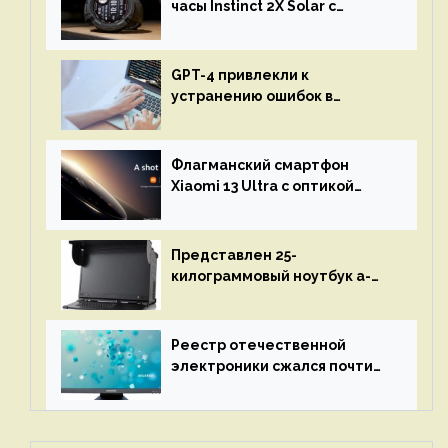
часы Instinct 2X Solar с
бесконечной автономностью
GPT-4 привлекли к
устранению ошибок в
программах — ИИ не
остановится до полного
восстановления кода и
Флагманский смартфон
объяснит, что пошло не так
Xiaomi 13 Ultra с оптикой
Leica Vario-Summicron
представят 18 апреля
Представлен 25-
килограммовый ноутбук a-
X2P — до 192 ядер AMD Zen 4,
до 3 Тбайт DDR5 и шесть
дисплеев
Реестр отечественной
электроники сжался почти
вдвое после 1 апреля