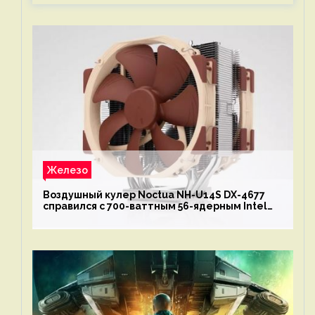
Железо
Воздушный кулер Noctua NH-U14S DX-4677
справился с 700-ваттным 56-ядерным Intel
Xeon W9-3495X