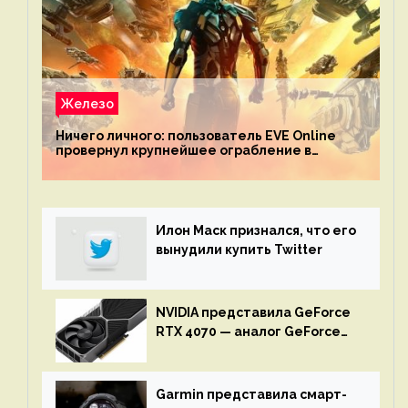
Железо
Ничего личного: пользователь EVE Online
провернул крупнейшее ограбление в
истории игры благодаря неочевидной
механике
Илон Маск признался, что его
вынудили купить Twitter
NVIDIA представила GeForce
RTX 4070 — аналог GeForce
RTX 3080 по цене $600
Garmin представила смарт-