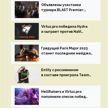
Объявлены участники
турнира BLAST Premier:
Spring Final 2023 по CS:GO
Virtus.pro победила Hydra
и сыграет против NaVi
на турнире Dota Pro Circuit
Грядущий Paris Major 2023
станет последним мейджор-
турниром по CS GO
Entity с россиянином
в составе проиграла Team
Liquid на Dota Pro Circuit 2023
HellRaisers и Virtus.pro
пополнили список побед
в матчах второго тура DPC