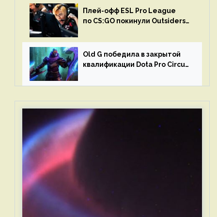
Плей-офф ESL Pro League
по CS:GO покинули Outsiders
и G2 Esports
Old G победила в закрытой
квалификации Dota Pro Circuit
2023 для Западной Европы