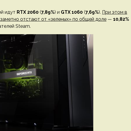
ей идут
RTX 2060
(
7,89%
) и
GTX 1060
(
7,69%
).
При этом в
и заметно отстают от «зеленых» по общей доле
—
10,82%
ателей Steam.