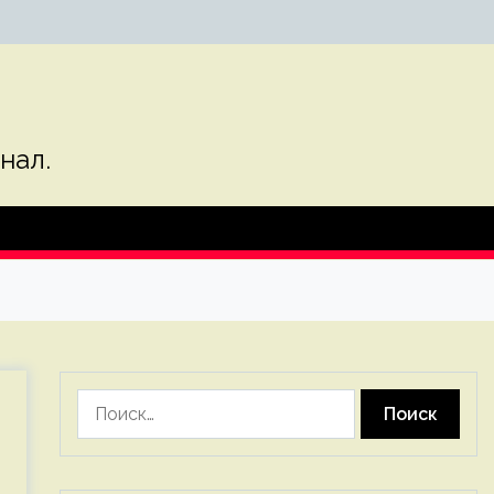
нал.
Найти: