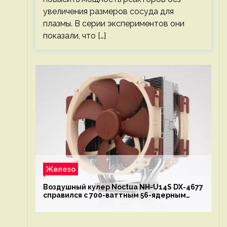
увеличения размеров сосуда для
плазмы. В серии экспериментов они
показали, что […]
Железо
Воздушный кулер Noctua NH-U14S DX-4677
справился с 700-ваттным 56-ядерным
Intel Xeon W9-3495X