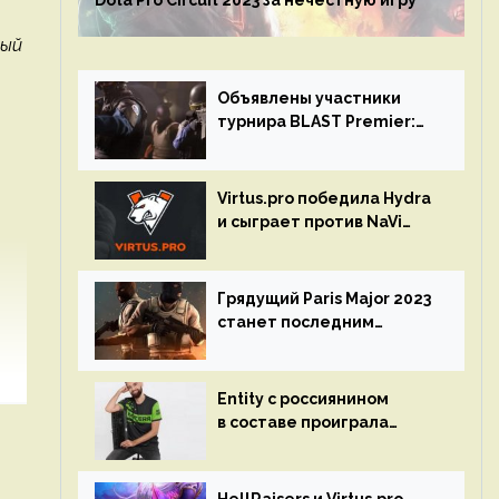
Dota Pro Circuit 2023 за нечестную игру
лый
Объявлены участники
турнира BLAST Premier:
Spring Final 2023 по CS:GO
Virtus.pro победила Hydra
и сыграет против NaVi
на турнире Dota Pro
Circuit
Грядущий Paris Major 2023
станет последним
мейджор-турниром по CS
GO
Entity с россиянином
в составе проиграла
Team Liquid на Dota Pro
Circuit 2023