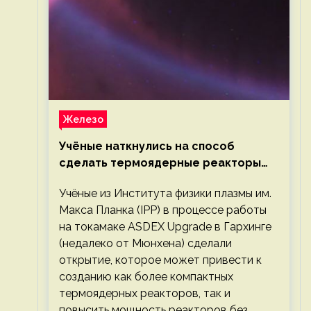
Железо
Учёные наткнулись на способ
сделать термоядерные реакторы
более компактными или мощными
Учёные из Института физики плазмы им.
Макса Планка (IPP) в процессе работы
на токамаке ASDEX Upgrade в Гархинге
(недалеко от Мюнхена) сделали
открытие, которое может привести к
созданию как более компактных
термоядерных реакторов, так и
повысить мощность реакторов без