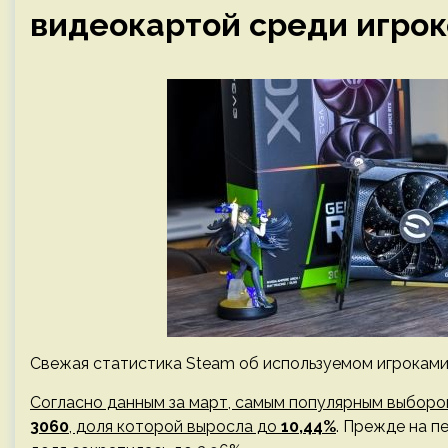
видеокартой среди игрок
Свежая статистика Steam об используемом игроками
Согласно данным за март, самым популярным выборо
3060
, доля которой выросла до
10,44%
. Прежде на п