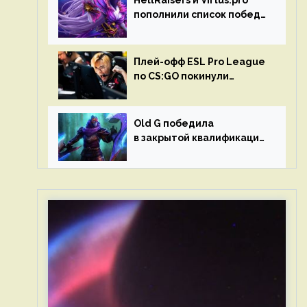
HellRaisers и Virtus.pro
пополнили список побед
в матчах второго тура DPC
Плей-офф ESL Pro League
по CS:GO покинули
Outsiders и G2 Esports
Old G победила
в закрытой квалификации
Dota Pro Circuit 2023 для
Западной Европы