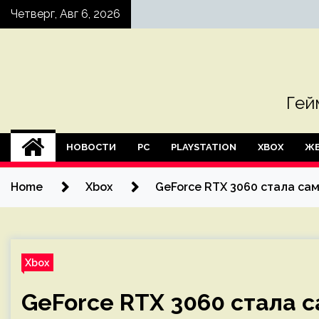
Skip
Четверг, Авг 6, 2026
to
content
Гей
НОВОСТИ
PC
PLAYSTATION
XBOX
ЖЕ
Home
Xbox
GeForce RTX 3060 стала са
Xbox
GeForce RTX 3060 стала 