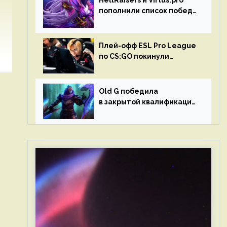
HellRaisers и Virtus.pro
пополнили список побед
в матчах второго тура DPC
Плей-офф ESL Pro League
по CS:GO покинули
Outsiders и G2 Esports
Old G победила
в закрытой квалификации
Dota Pro Circuit 2023 для
Западной Европы