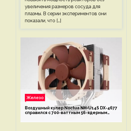
увеличения размеров сосуда для
плазмы. В серии экспериментов они
показали, что […]
Железо
Воздушный кулер Noctua NH-U14S DX-4677
справился с 700-ваттным 56-ядерным
Intel Xeon W9-3495X