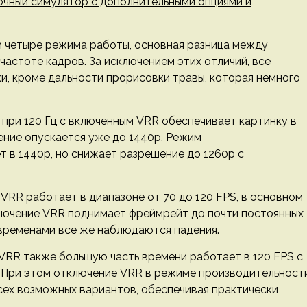
очный симулятор с дополнительными опциями и
и четыре режима работы, основная разница между
частоте кадров. За исключением этих отличий, все
, кроме дальности прорисовки травы, которая немного
 при 120 Гц с включенным VRR обеспечивает картинку в
ение опускается уже до 1440p. Режим
т в 1440p, но снижает разрешение до 1260p с
 VRR работает в диапазоне от 70 до 120 FPS, в основном
ключение VRR поднимает фреймрейт до почти постоянных
и временами все же наблюдаются падения.
VRR также большую часть времени работает в 120 FPS с
При этом отключение VRR в режиме производительност
всех возможных вариантов, обеспечивая практически