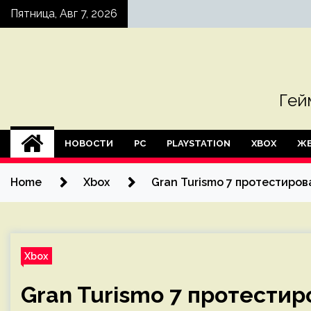
Skip
Пятница, Авг 7, 2026
to
content
Гей
НОВОСТИ
PC
PLAYSTATION
XBOX
ЖЕ
Home
Xbox
Gran Turismo 7 протестирова
Xbox
Gran Turismo 7 протестиро