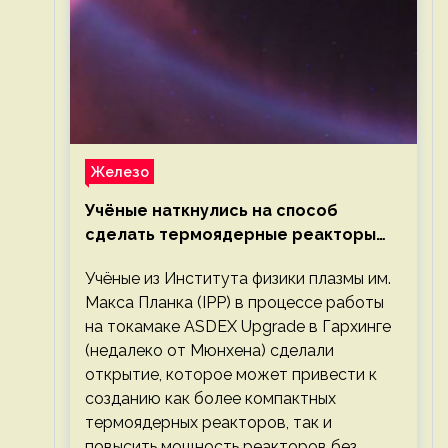
Железо
Учёные наткнулись на способ
сделать термоядерные реакторы
более компактными или мощными
Учёные из Института физики плазмы им.
Макса Планка (IPP) в процессе работы
на токамаке ASDEX Upgrade в Гархинге
(недалеко от Мюнхена) сделали
открытие, которое может привести к
созданию как более компактных
термоядерных реакторов, так и
повысить мощность реакторов без