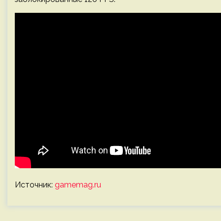
Источник:
gamemag.ru