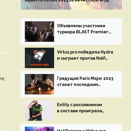
Dota Pro Circuit 2023 за нечестную игру
Объявлены участники
турнира BLAST Premier:
Spring Final 2023 по CS:GO
Virtus.pro победила Hydra
и сыграет против NaVi
на турнире Dota Pro
Circuit
ле,
Грядущий Paris Major 2023
станет последним
мейджор-турниром по CS
GO
Entity с россиянином
в составе проиграла
Team Liquid на Dota Pro
Circuit 2023