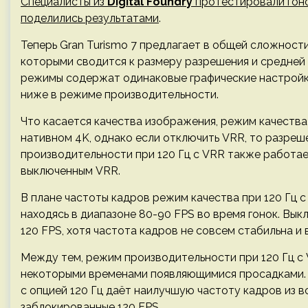
Специалисты из
Digital Foundry
протестировали гон
поделились результатами
.
Теперь Gran Turismo 7 предлагает в общей сложност
которыми сводится к размеру разрешения и средней 
режимы содержат одинаковые графические настройки
ниже в режиме производительности.
Что касается качества изображения, режим качества
нативном 4K, однако если отключить VRR, то разреш
производительности при 120 Гц с VRR также работае
выключенным VRR.
В плане частоты кадров режим качества при 120 Гц с
находясь в диапазоне 80-90 FPS во время гонок. Вы
120 FPS, хотя частота кадров не совсем стабильна 
Между тем, режим производительности при 120 Гц с 
некоторыми временами появляющимися просадками. 
с опцией 120 Гц даёт наилучшую частоту кадров из 
заблокированные 120 FPS.