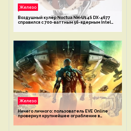
Железо
Воздушный кулер Noctua NH-U14S DX-4677
справился с 700-ваттным 56-ядерным Intel
Xeon W9-3495X
Железо
Ничего личного: пользователь EVE Online
провернул крупнейшее ограбление в
истории игры благодаря неочевидной
механике