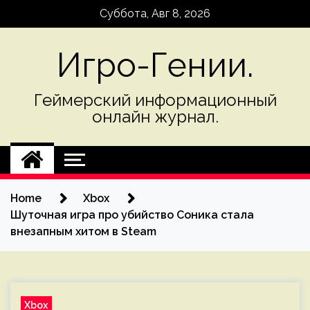
Skip
Суббота, Авг 8, 2026
to
content
Игро-Гении.
Геймерский информационный
онлайн журнал.
Home
Xbox
Шуточная игра про убийство Соника стала
внезапным хитом в Steam
Xbox