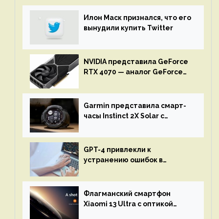
Илон Маск признался, что его
вынудили купить Twitter
NVIDIA представила GeForce
RTX 4070 — аналог GeForce
RTX 3080 по цене $600
Garmin представила смарт-
часы Instinct 2X Solar с
бесконечной автономностью
GPT-4 привлекли к
устранению ошибок в
программах — ИИ не
остановится до полного
восстановления кода и
Флагманский смартфон
объяснит, что пошло не так
Xiaomi 13 Ultra с оптикой
Leica Vario-Summicron