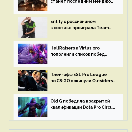
станет последним мейджор-
турниром по CS GO
Entity с россиянином
в составе проиграла Team
Liquid на Dota Pro Circuit 2023
HellRaisers и Virtus.pro
пополнили список побед
в матчах второго тура DPC
Плей-офф ESL Pro League
по CS:GO покинули Outsiders
и G2 Esports
Old G победила в закрытой
квалификации Dota Pro Circuit
2023 для Западной Европы