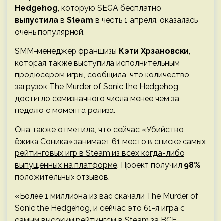
Hedgehog
, которую
SEGA
бесплатно
выпустила
в
Steam
в честь 1 апреля, оказалась
очень популярной.
SMM-менеджер франшизы
Кэти Хрзановски
,
которая также выступила исполнительным
продюсером игры, сообщила, что количество
загрузок The Murder of Sonic the Hedgehog
достигло семизначного числа менее чем за
неделю с момента релиза.
Она также отметила, что
сейчас «Убийство
ёжика Соника» занимает 61 место в списке самых
рейтинговых игр в Steam из всех когда-либо
выпущенных на платформе
. Проект получил
98%
положительных отзывов.
«Более 1 миллиона из вас скачали The Murder of
Sonic the Hedgehog, и сейчас это 61-я игра с
самым высоким рейтингом в Steam за ВСЕ