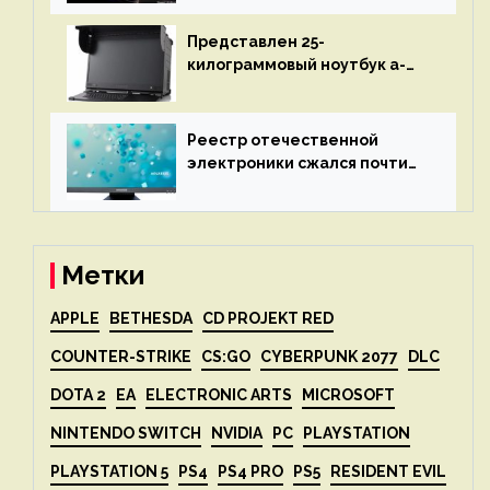
представят 18 апреля
Представлен 25-
килограммовый ноутбук a-
X2P — до 192 ядер AMD Zen 4,
до 3 Тбайт DDR5 и шесть
дисплеев
Реестр отечественной
электроники сжался почти
вдвое после 1 апреля
Метки
APPLE
BETHESDA
CD PROJEKT RED
COUNTER-STRIKE
CS:GO
CYBERPUNK 2077
DLC
DOTA 2
EA
ELECTRONIC ARTS
MICROSOFT
NINTENDO SWITCH
NVIDIA
PC
PLAYSTATION
PLAYSTATION 5
PS4
PS4 PRO
PS5
RESIDENT EVIL