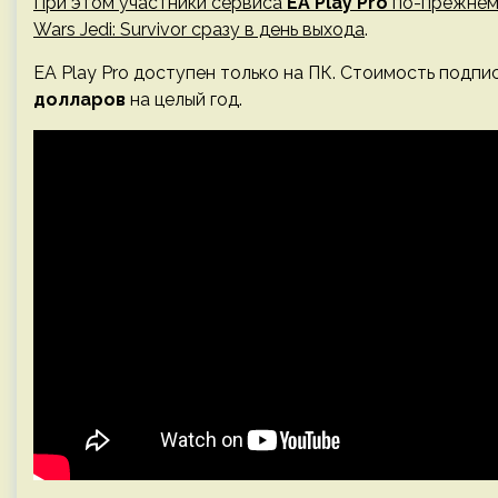
При этом участники сервиса
EA Play Pro
по-прежнему
Wars Jedi: Survivor сразу в день выхода
.
EA Play Pro доступен только на ПК. Стоимость подп
долларов
на целый год.