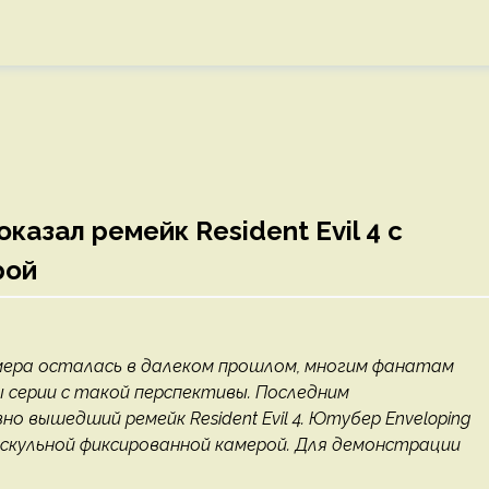
азал ремейк Resident Evil 4 с
рой
амера осталась в далеком прошлом, многим фанатам
ры серии с такой перспективы. Последним
ышедший ремейк Resident Evil 4. Ютубер Enveloping
лдскульной фиксированной камерой. Для демонстрации