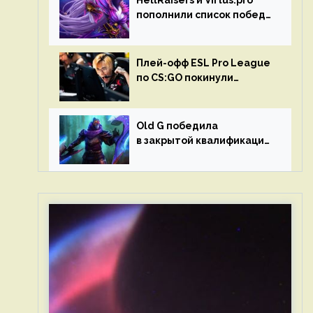
HellRaisers и Virtus.pro
пополнили список побед
в матчах второго тура DPC
Плей-офф ESL Pro League
по CS:GO покинули
Outsiders и G2 Esports
Old G победила
в закрытой квалификации
Dota Pro Circuit 2023 для
Западной Европы