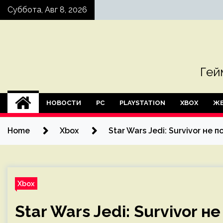
Skip
Суббота, Авг 8, 2026
to
content
Гей
НОВОСТИ
PC
PLAYSTATION
XBOX
ЖЕ
Home
Xbox
Star Wars Jedi: Survivor не
Xbox
Star Wars Jedi: Survivor 