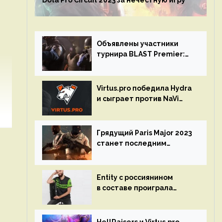
Dota Pro Circuit 2023 за нечестную игру
Объявлены участники
турнира BLAST Premier:
Spring Final 2023 по CS:GO
Virtus.pro победила Hydra
и сыграет против NaVi
на турнире Dota Pro
Circuit
Грядущий Paris Major 2023
станет последним
мейджор-турниром по CS
GO
Entity с россиянином
в составе проиграла
Team Liquid на Dota Pro
Circuit 2023