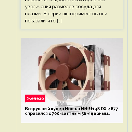
увеличения размеров сосуда для
плазмы. В серии экспериментов они
показали, что […]
Железо
Воздушный кулер Noctua NH-U14S DX-4677
справился с 700-ваттным 56-ядерным
Intel Xeon W9-3495X