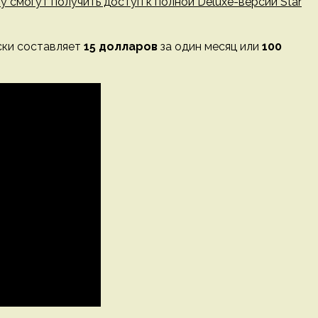
 смогут получить доступ к полной Deluxe-версии Star
иски составляет
15 долларов
за один месяц или
100