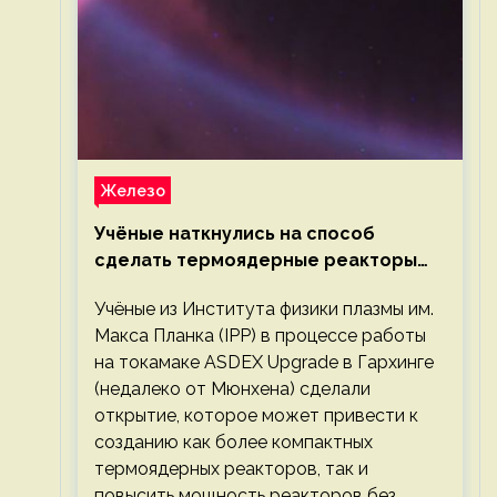
Железо
Учёные наткнулись на способ
сделать термоядерные реакторы
более компактными или мощными
Учёные из Института физики плазмы им.
Макса Планка (IPP) в процессе работы
на токамаке ASDEX Upgrade в Гархинге
(недалеко от Мюнхена) сделали
открытие, которое может привести к
созданию как более компактных
термоядерных реакторов, так и
повысить мощность реакторов без