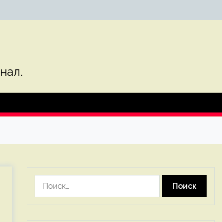
нал.
Найти: