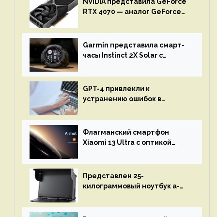
NVIDIA представила GeForce
RTX 4070 — аналог GeForce
RTX 3080 по цене $600
Garmin представила смарт-
часы Instinct 2X Solar с
бесконечной автономностью
GPT-4 привлекли к
устранению ошибок в
программах — ИИ не
остановится до полного
восстановления кода и
Флагманский смартфон
объяснит, что пошло не так
Xiaomi 13 Ultra с оптикой
Leica Vario-Summicron
представят 18 апреля
Представлен 25-
килограммовый ноутбук a-
X2P — до 192 ядер AMD Zen 4,
до 3 Тбайт DDR5 и шесть
дисплеев