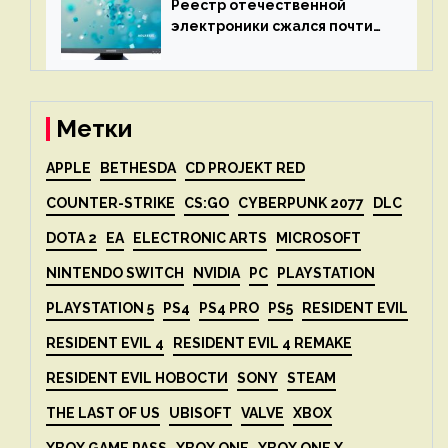
Реестр отечественной
электроники сжался почти
вдвое после 1 апреля
Метки
APPLE
BETHESDA
CD PROJEKT RED
COUNTER-STRIKE
CS:GO
CYBERPUNK 2077
DLC
DOTA 2
EA
ELECTRONIC ARTS
MICROSOFT
NINTENDO SWITCH
NVIDIA
PC
PLAYSTATION
PLAYSTATION 5
PS4
PS4 PRO
PS5
RESIDENT EVIL
RESIDENT EVIL 4
RESIDENT EVIL 4 REMAKE
RESIDENT EVIL НОВОСТИ
SONY
STEAM
THE LAST OF US
UBISOFT
VALVE
XBOX
XBOX GAME PASS
XBOX ONE
XBOX ONE X