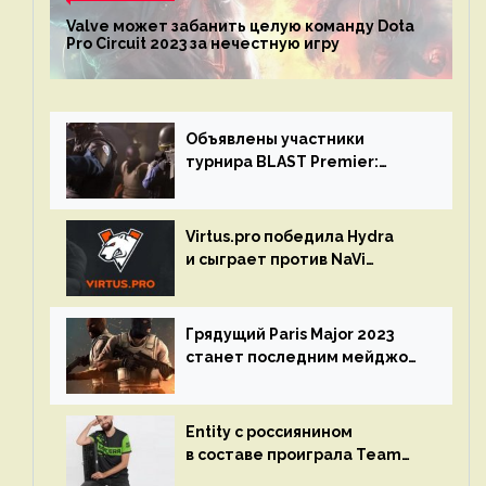
Valve может забанить целую команду Dota
Pro Circuit 2023 за нечестную игру
Объявлены участники
турнира BLAST Premier:
Spring Final 2023 по CS:GO
Virtus.pro победила Hydra
и сыграет против NaVi
на турнире Dota Pro Circuit
Грядущий Paris Major 2023
станет последним мейджор-
турниром по CS GO
Entity с россиянином
в составе проиграла Team
Liquid на Dota Pro Circuit 2023