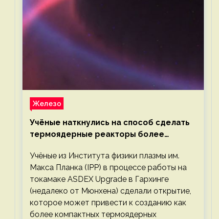
Железо
Учёные наткнулись на способ сделать
термоядерные реакторы более
компактными или мощными
Учёные из Института физики плазмы им.
Макса Планка (IPP) в процессе работы на
токамаке ASDEX Upgrade в Гархинге
(недалеко от Мюнхена) сделали открытие,
которое может привести к созданию как
более компактных термоядерных