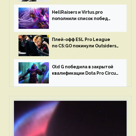
HellRaisers и Virtus.pro
пополнили список побед
в матчах второго тура DPC
Плей-офф ESL Pro League
по CS:GO покинули Outsiders
и G2 Esports
Old G победила в закрытой
квалификации Dota Pro Circuit
2023 для Западной Европы