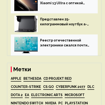
объяснит, что пошло не так
Xiaomi 13 Ultra с оптикой
Leica Vario-Summicron
представят 18 апреля
Представлен 25-
килограммовый ноутбук a-
X2P — до 192 ядер AMD Zen 4,
до 3 Тбайт DDR5 и шесть
дисплеев
Реестр отечественной
электроники сжался почти
вдвое после 1 апреля
Метки
APPLE
BETHESDA
CD PROJEKT RED
COUNTER-STRIKE
CS:GO
CYBERPUNK 2077
DLC
DOTA 2
EA
ELECTRONIC ARTS
MICROSOFT
NINTENDO SWITCH
NVIDIA
PC
PLAYSTATION