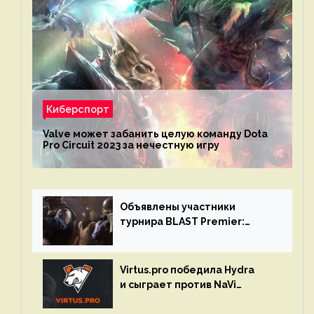
Киберспорт
Valve может забанить целую команду Dota
Pro Circuit 2023 за нечестную игру
Объявлены участники
турнира BLAST Premier:
Spring Final 2023 по CS:GO
Virtus.pro победила Hydra
и сыграет против NaVi
на турнире Dota Pro Circuit