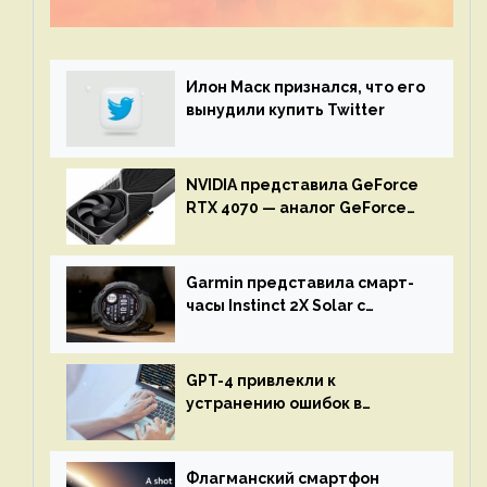
истории игры благодаря неочевидной
механике
Илон Маск признался, что его
вынудили купить Twitter
NVIDIA представила GeForce
RTX 4070 — аналог GeForce
RTX 3080 по цене $600
Garmin представила смарт-
часы Instinct 2X Solar с
бесконечной автономностью
GPT-4 привлекли к
устранению ошибок в
программах — ИИ не
остановится до полного
восстановления кода и
Флагманский смартфон