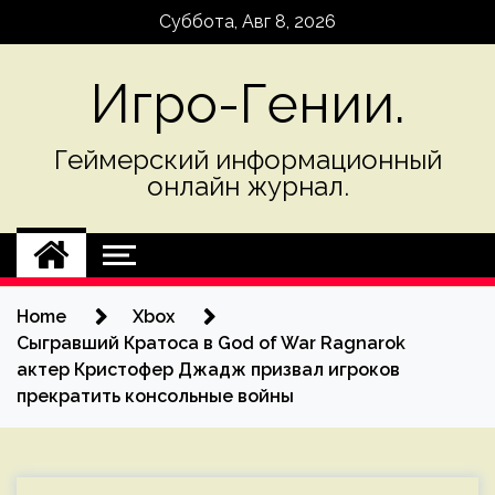
Skip
Суббота, Авг 8, 2026
to
content
Игро-Гении.
Геймерский информационный
онлайн журнал.
Home
Xbox
Сыгравший Кратоса в God of War Ragnarok
актер Кристофер Джадж призвал игроков
прекратить консольные войны