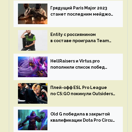
Грядущий Paris Major 2023
станет последним мейджор-
турниром по CS GO
Entity с россиянином
в составе проиграла Team
Liquid на Dota Pro Circuit 2023
HellRaisers и Virtus.pro
пополнили список побед
в матчах второго тура DPC
Плей-офф ESL Pro League
по CS:GO покинули Outsiders
и G2 Esports
Old G победила в закрытой
квалификации Dota Pro Circuit
2023 для Западной Европы