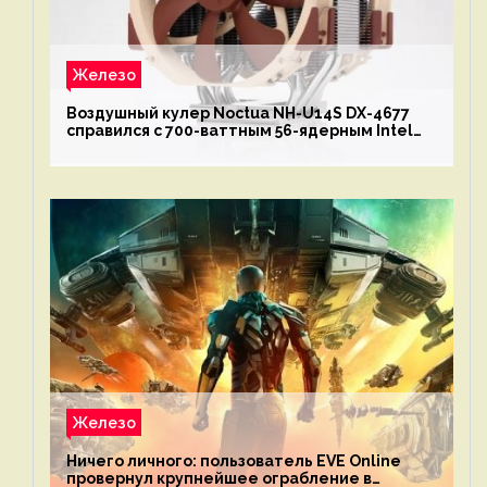
Железо
Воздушный кулер Noctua NH-U14S DX-4677
справился с 700-ваттным 56-ядерным Intel
Xeon W9-3495X
Железо
Ничего личного: пользователь EVE Online
провернул крупнейшее ограбление в