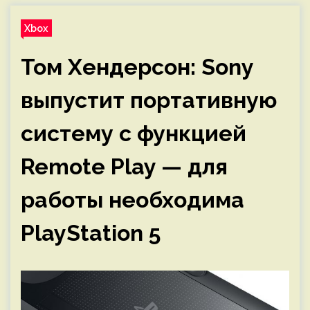
Xbox
Том Хендерсон: Sony
выпустит портативную
систему с функцией
Remote Play — для
работы необходима
PlayStation 5