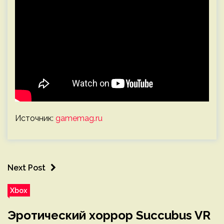
Источник:
gamemag.ru
Next Post
Xbox
Эротический хоррор Succubus VR