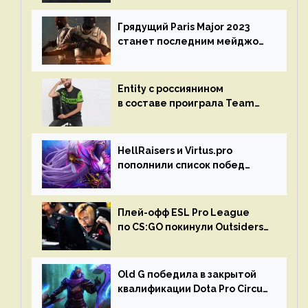
Грядущий Paris Major 2023
станет последним мейджор-
турниром по CS GO
Entity с россиянином
в составе проиграла Team
Liquid на Dota Pro Circuit 2023
HellRaisers и Virtus.pro
пополнили список побед
в матчах второго тура DPC
Плей-офф ESL Pro League
по CS:GO покинули Outsiders
и G2 Esports
Old G победила в закрытой
квалификации Dota Pro Circuit
2023 для Западной Европы