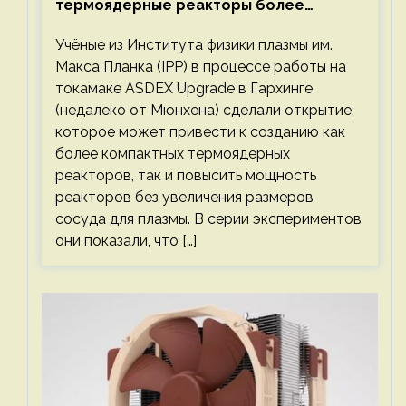
термоядерные реакторы более
компактными или мощными
Учёные из Института физики плазмы им.
Макса Планка (IPP) в процессе работы на
токамаке ASDEX Upgrade в Гархинге
(недалеко от Мюнхена) сделали открытие,
которое может привести к созданию как
более компактных термоядерных
реакторов, так и повысить мощность
реакторов без увеличения размеров
сосуда для плазмы. В серии экспериментов
они показали, что […]