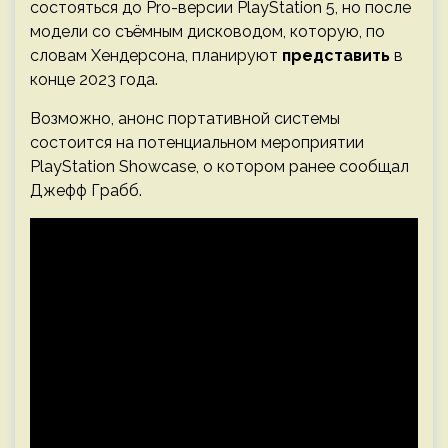
состояться до Pro-версии PlayStation 5, но после
модели со съёмным дисководом, которую, по
словам Хендерсона, планируют
представить
в
конце 2023 года.
Возможно, анонс портативной системы
состоится на потенциальном мероприятии
PlayStation Showcase, о котором ранее сообщал
Джефф Грабб.