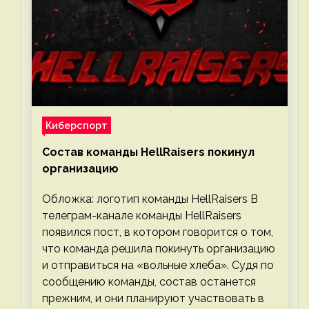
Киберспорт
Состав команды HellRaisers покинул
организацию
Обложка: логотип команды HellRaisers В
телеграм-канале команды HellRaisers
появился пост, в котором говорится о том,
что команда решила покинуть организацию
и отправиться на «вольные хлеба». Судя по
сообщению команды, состав останется
прежним, и они планируют участвовать в