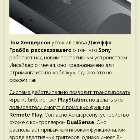
Том Хендерсон
уточнил слова
Джеффа
Грабба
,
рассказавшего
о том, что
Sony
работает над новым портативным устройством.
Инсайдер отмечал, оно предназначено для
стриминга игр по «облаку», однако это не
совсем так.
Система действительно позволит транслировать
игры из библиотеки
PlayStation
, но делать это
пользователи смогут с помощью функции
Remote Play
. Согласно Хендерсону, устройство
схоже с контроллером
DualSense
. Оно
располагает привычным игрокам функционалом
вроде адаптивных триггеров, однако имеет 8-