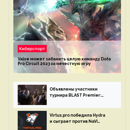
Киберспорт
Valve может забанить целую команду Dota
Pro Circuit 2023 за нечестную игру
Объявлены участники
турнира BLAST Premier:
Spring Final 2023 по CS:GO
Virtus.pro победила Hydra
и сыграет против NaVi
на турнире Dota Pro Circuit