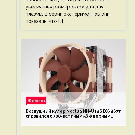
увеличения размеров сосуда для
плазмы. В серии экспериментов они
показали, что […]
Железо
Воздушный кулер Noctua NH-U14S DX-4677
справился с 700-ваттным 56-ядерным
Intel Xeon W9-3495X