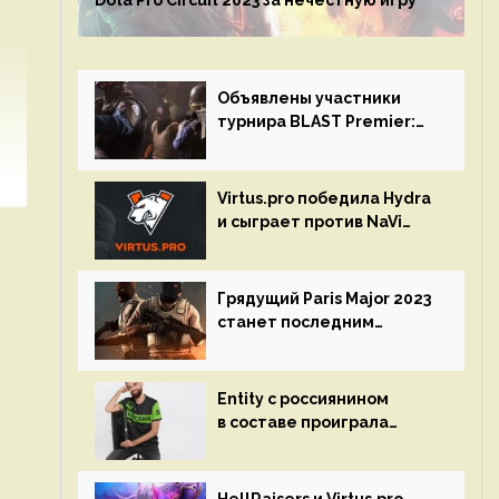
Dota Pro Circuit 2023 за нечестную игру
Объявлены участники
турнира BLAST Premier:
Spring Final 2023 по CS:GO
Virtus.pro победила Hydra
и сыграет против NaVi
на турнире Dota Pro
Circuit
Грядущий Paris Major 2023
станет последним
мейджор-турниром по CS
GO
Entity с россиянином
в составе проиграла
Team Liquid на Dota Pro
Circuit 2023