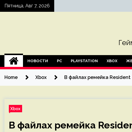
Skip
Пятница, Авг 7, 2026
to
content
Гей
НОВОСТИ
PC
PLAYSTATION
XBOX
ЖЕ
Home
Xbox
В файлах ремейка Resident
Xbox
В файлах ремейка Residen