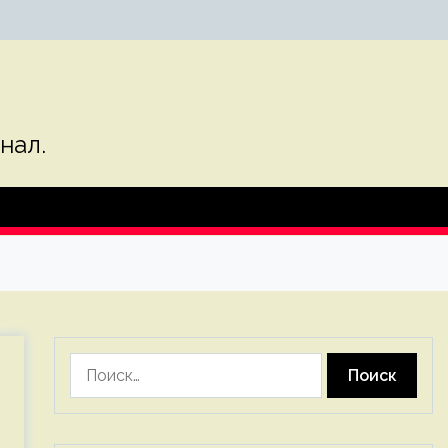
нал.
Найти: