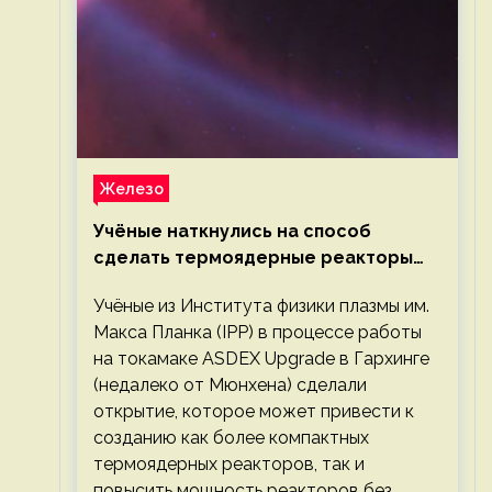
Железо
Учёные наткнулись на способ
сделать термоядерные реакторы
более компактными или мощными
Учёные из Института физики плазмы им.
Макса Планка (IPP) в процессе работы
на токамаке ASDEX Upgrade в Гархинге
(недалеко от Мюнхена) сделали
открытие, которое может привести к
созданию как более компактных
термоядерных реакторов, так и
повысить мощность реакторов без