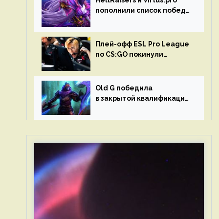
HellRaisers и Virtus.pro
пополнили список побед
в матчах второго тура DPC
Плей-офф ESL Pro League
по CS:GO покинули
Outsiders и G2 Esports
Old G победила
в закрытой квалификации
Dota Pro Circuit 2023 для
Западной Европы