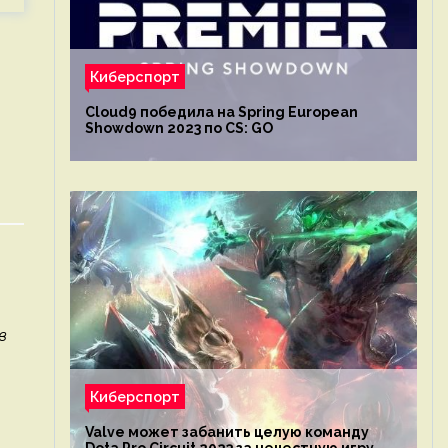
Киберспорт
Cloud9 победила на Spring European
Showdown 2023 по CS: GO
.
в
Киберспорт
Valve может забанить целую команду