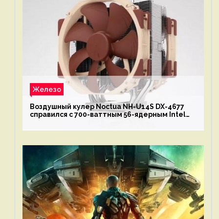
Железо
Воздушный кулер Noctua NH-U14S DX-4677
справился с 700-ваттным 56-ядерным Intel
Xeon W9-3495X