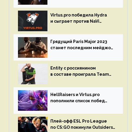
Spring Final 2023 по CS:GO
Virtus.pro победила Hydra
и сыграет против NaVi
на турнире Dota Pro Circuit
Грядущий Paris Major 2023
станет последним мейджор-
турниром по CS GO
Entity с россиянином
в составе проиграла Team
Liquid на Dota Pro Circuit 2023
HellRaisers и Virtus.pro
пополнили список побед
в матчах второго тура DPC
Плей-офф ESL Pro League
по CS:GO покинули Outsiders