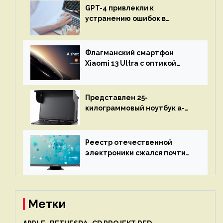
GPT-4 привлекли к
устранению ошибок в
программах — ИИ не
остановится до полного
восстановления кода и
Флагманский смартфон
объяснит, что пошло не так
Xiaomi 13 Ultra с оптикой
Leica Vario-Summicron
представят 18 апреля
Представлен 25-
килограммовый ноутбук a-
X2P — до 192 ядер AMD Zen 4,
до 3 Тбайт DDR5 и шесть
дисплеев
Реестр отечественной
электроники сжался почти
вдвое после 1 апреля
Метки