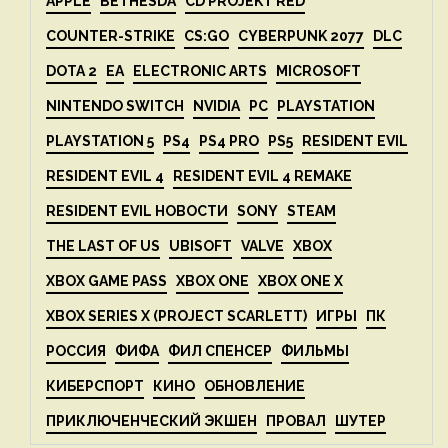
APPLE
BETHESDA
CD PROJEKT RED
COUNTER-STRIKE
CS:GO
CYBERPUNK 2077
DLC
DOTA 2
EA
ELECTRONIC ARTS
MICROSOFT
NINTENDO SWITCH
NVIDIA
PC
PLAYSTATION
PLAYSTATION 5
PS4
PS4 PRO
PS5
RESIDENT EVIL
RESIDENT EVIL 4
RESIDENT EVIL 4 REMAKE
RESIDENT EVIL НОВОСТИ
SONY
STEAM
THE LAST OF US
UBISOFT
VALVE
XBOX
XBOX GAME PASS
XBOX ONE
XBOX ONE X
XBOX SERIES X (PROJECT SCARLETT)
ИГРЫ
ПК
РОССИЯ
ФИФА
ФИЛ СПЕНСЕР
ФИЛЬМЫ
КИБЕРСПОРТ
КИНО
ОБНОВЛЕНИЕ
ПРИКЛЮЧЕНЧЕСКИЙ ЭКШЕН
ПРОВАЛ
ШУТЕР