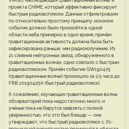
VIRGO, наблюдающих гравитационные волны, и
проекта CHIME, который эффективно фиксирует
быстрые радиовсплески. Данные отфильтровали
по относительно простому принципу: искомое
событие должно было произойти в одной
области неба примерно в одно время, причём
гравитационная активность должна была быть
зафиксирована раньше, чем радиоизлучение. Из
21 слияния нейтронных звёзд, обнаруженного в
гравитационных волнах, одно совпало с быстрым
радиовсплеском. Причём событие GW190425
(гравитационные волны) произошло за 2,5 часа до
FRB 20190425A (быстрый радиовсплеск).
К сожалению, изучающих гравитационные волны
обсерваторий пока недостаточно много, и
учёные пока не берутся заявлять с полной
уверенностью, что это был блицар — они
утверждают, что быстрый радиовсплеск с 70-
процентной вероятностью произошёл в области