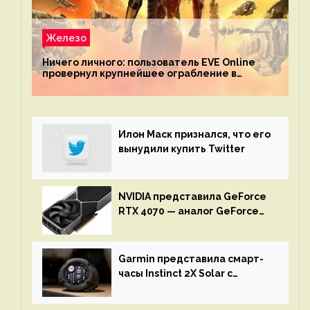
Железо
Ничего личного: пользователь EVE Online
провернул крупнейшее ограбление в
истории игры благодаря неочевидной
механике
Илон Маск признался, что его
вынудили купить Twitter
NVIDIA представила GeForce
RTX 4070 — аналог GeForce
RTX 3080 по цене $600
Garmin представила смарт-
часы Instinct 2X Solar с
бесконечной автономностью