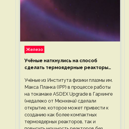
Железо
Учёные наткнулись на способ
сделать термоядерные реакторы
более компактными или мощными
Учёные из Института физики плазмы им.
Макса Планка (IPP) в процессе работы
на токамаке ASDEX Upgrade в Гархинге
(недалеко от Мюнхена) сделали
открытие, которое может привести к
созданию как более компактных
термоядерных реакторов, так и
повысить мощность реакторов без