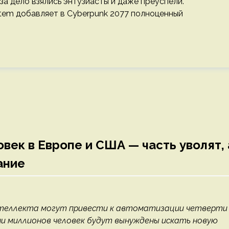
за дело взялись энтузиасты и даже преуспели.
tem добавляет в Cyberpunk 2077 полноценный
овек в Европе и США — часть уволят, 
ание
нтеллекта могут привести к автоматизации четверти
ни миллионов человек будут вынуждены искать новую