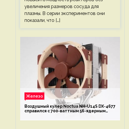
увеличения размеров сосуда для
плазмы. В серии экспериментов они
показали, что […]
Железо
Воздушный кулер Noctua NH-U14S DX-4677
справился с 700-ваттным 56-ядерным
Intel Xeon W9-3495X