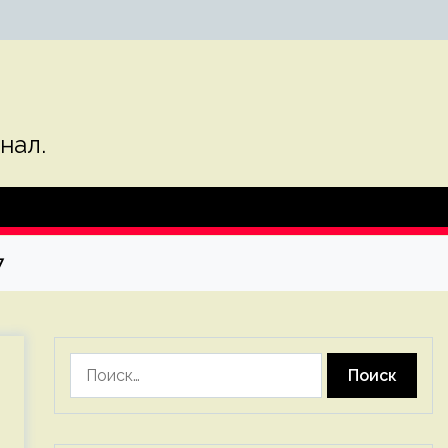
нал.
7
Найти: