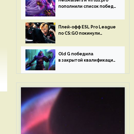
HellRaisers и Virtus.pro
пополнили список побед
в матчах второго тура DPC
Плей-офф ESL Pro League
по CS:GO покинули
Outsiders и G2 Esports
Old G победила
в закрытой квалификации
Dota Pro Circuit 2023 для
Западной Европы