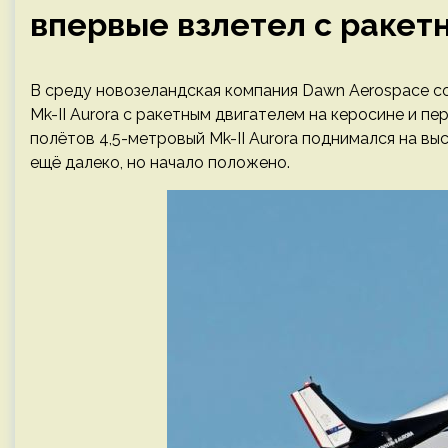
впервые взлетел с ракет
В среду новозеландская компания Dawn Aerospace с
Mk-II Aurora с ракетным двигателем на керосине и п
полётов 4,5-метровый Mk-II Aurora поднимался на вы
ещё далеко, но начало положено.