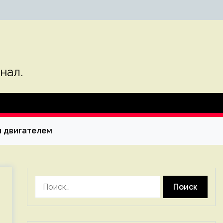
нал.
м двигателем
Найти: