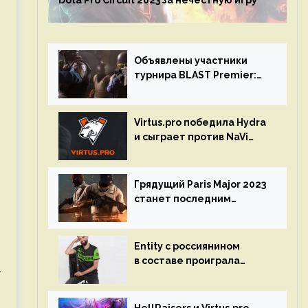
Dota Pro Circuit 2023 за нечестную игру
Объявлены участники
турнира BLAST Premier:
Spring Final 2023 по CS:GO
Virtus.pro победила Hydra
и сыграет против NaVi
на турнире Dota Pro
Circuit
Грядущий Paris Major 2023
станет последним
мейджор-турниром по CS
GO
Entity с россиянином
в составе проиграла
т
Team Liquid на Dota Pro
Circuit 2023