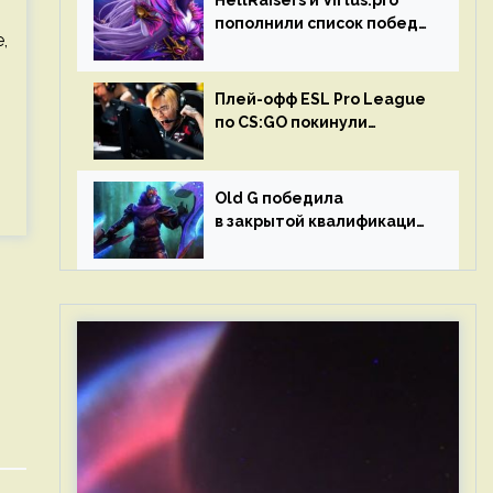
HellRaisers и Virtus.pro
пополнили список побед
,
в матчах второго тура DPC
Плей-офф ESL Pro League
по CS:GO покинули
Outsiders и G2 Esports
Old G победила
в закрытой квалификации
Dota Pro Circuit 2023 для
Западной Европы