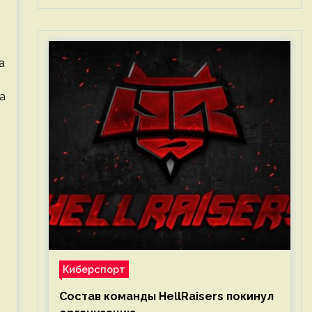
а
а
Киберспорт
Состав команды HellRaisers покинул