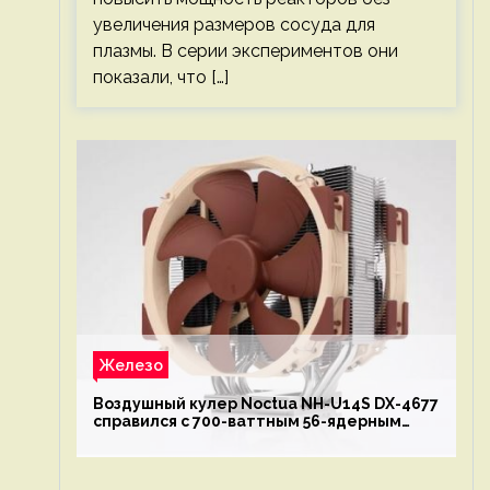
увеличения размеров сосуда для
плазмы. В серии экспериментов они
показали, что […]
Железо
Воздушный кулер Noctua NH-U14S DX-4677
справился с 700-ваттным 56-ядерным
Intel Xeon W9-3495X