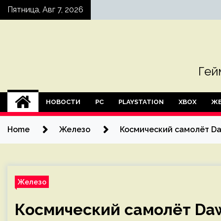
Skip
Пятница, Авг 7, 2026
to
content
Гей
НОВОСТИ
PC
PLAYSTATION
XBOX
ЖЕ
Home
Железо
Космический самолёт Da
Железо
Космический самолёт Daw