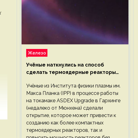
х
Железо
Учёные наткнулись на способ
сделать термоядерные реакторы
более компактными или мощными
Учёные из Института физики плазмы им.
Макса Планка (IPP) в процессе работы
на токамаке ASDEX Upgrade в Гархинге
(недалеко от Мюнхена) сделали
открытие, которое может привести к
созданию как более компактных
термоядерных реакторов, так и
повысить мощность реакторов без