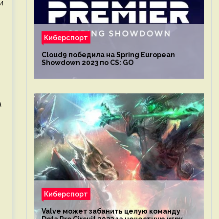
и
Киберспорт
Cloud9 победила на Spring European
Showdown 2023 по CS: GO
а
Киберспорт
Valve может забанить целую команду