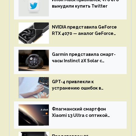
вынудили купить Twitter
NVIDIA представила GeForce
RTX 4070 — аналог GeForce
RTX 3080 по цене $600
Garmin представила смарт-
часы Instinct 2X Solar с
бесконечной автономностью
GPT-4 привлекли к
устранению ошибок в
программах — ИИ не
остановится до полного
восстановления кода и
Флагманский смартфон
объяснит, что пошло не так
Xiaomi 13 Ultra с оптикой
Leica Vario-Summicron
представят 18 апреля