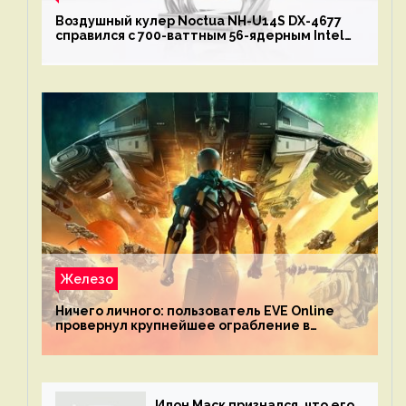
Воздушный кулер Noctua NH-U14S DX-4677
справился с 700-ваттным 56-ядерным Intel
Xeon W9-3495X
Железо
Ничего личного: пользователь EVE Online
провернул крупнейшее ограбление в
истории игры благодаря неочевидной
механике
Илон Маск признался, что его