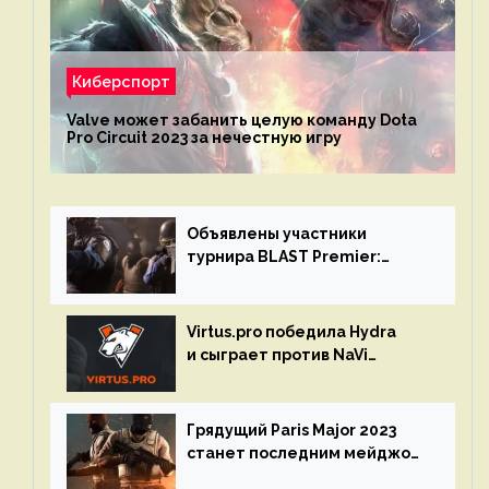
Киберспорт
Valve может забанить целую команду Dota
Pro Circuit 2023 за нечестную игру
Объявлены участники
турнира BLAST Premier:
Spring Final 2023 по CS:GO
Virtus.pro победила Hydra
и сыграет против NaVi
на турнире Dota Pro Circuit
Грядущий Paris Major 2023
станет последним мейджор-
турниром по CS GO