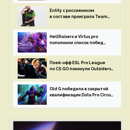
Entity с россиянином
в составе проиграла Team
Liquid на Dota Pro Circuit 2023
HellRaisers и Virtus.pro
пополнили список побед
в матчах второго тура DPC
Плей-офф ESL Pro League
по CS:GO покинули Outsiders
и G2 Esports
Old G победила в закрытой
квалификации Dota Pro Circuit
2023 для Западной Европы