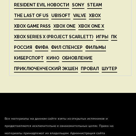
RESIDENT EVIL НОВОСТИ
SONY
STEAM
THE LAST OF US
UBISOFT
VALVE
XBOX
XBOX GAME PASS
XBOX ONE
XBOX ONE X
XBOX SERIES X (PROJECT SCARLETT)
ИГРЫ
ПК
РОССИЯ
ФИФА
ФИЛ СПЕНСЕР
ФИЛЬМЫ
КИБЕРСПОРТ
КИНО
ОБНОВЛЕНИЕ
ПРИКЛЮЧЕНЧЕСКИЙ ЭКШЕН
ПРОВАЛ
ШУТЕР
Все материалы на данном сайте взяты из открытых источников и
предоставляются исключительно в ознакомительных целях. Права на
материалы принадлежат их владельцам. Администрация сайта