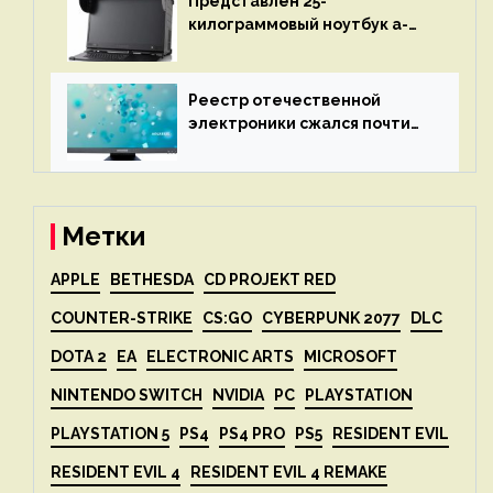
Представлен 25-
килограммовый ноутбук a-
X2P — до 192 ядер AMD Zen 4,
до 3 Тбайт DDR5 и шесть
дисплеев
Реестр отечественной
электроники сжался почти
вдвое после 1 апреля
Метки
APPLE
BETHESDA
CD PROJEKT RED
COUNTER-STRIKE
CS:GO
CYBERPUNK 2077
DLC
DOTA 2
EA
ELECTRONIC ARTS
MICROSOFT
NINTENDO SWITCH
NVIDIA
PC
PLAYSTATION
PLAYSTATION 5
PS4
PS4 PRO
PS5
RESIDENT EVIL
RESIDENT EVIL 4
RESIDENT EVIL 4 REMAKE